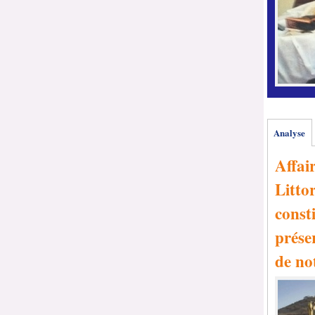
Analyse
Affai
Littor
consti
prése
de no