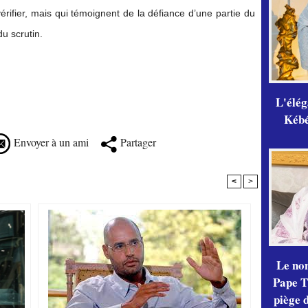
érifier, mais qui témoignent de la défiance d’une partie du
du scrutin.
L'élé
Kébé,
Envoyer à un ami
Partager
<
>
Le no
Pape Th
piège 