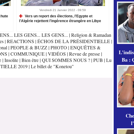
Vendredi 21 Janvier 2022 - 09:59
chute
Vers un report des élections, l'Egypte et
l'Algérie rejettent l'ingérence étrangère en Libye
ENS... LES GENS... LES GENS...
|
Religion & Ramadan
es
|
REACTIONS
|
ÉCHOS DE LA PRÉSIDENTIELLE
|
onal
|
PEOPLE & BUZZ
|
PHOTO
|
ENQUÊTES &
L'indi
ONS
|
COMMUNIQUE
|
VIDÉOS
|
Revue de presse
|
Ba : 
e
|
Insolite
|
Bien être
|
QUI SOMMES NOUS ?
|
PUB
|
Lu
TIELLE 2019
|
Le billet de "Konetou"
Che
l