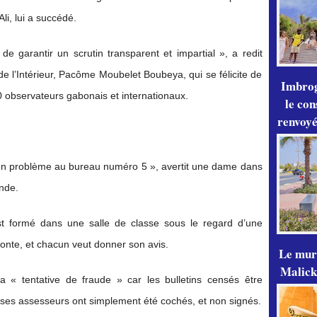
li, lui a succédé.
e garantir un scrutin transparent et impartial », a redit
 l’Intérieur, Pacôme Moubelet Boubeya, qui se félicite de
Imbrog
0 observateurs gabonais et internationaux.
le con
renvoyé
 a un problème au bureau numéro 5 », avertit une dame dans
nde.
st formé dans une salle de classe sous le regard d’une
monte, et chacun veut donner son avis.
Le mur
Malick
a « tentative de fraude » car les bulletins censés être
t ses assesseurs ont simplement été cochés, et non signés.