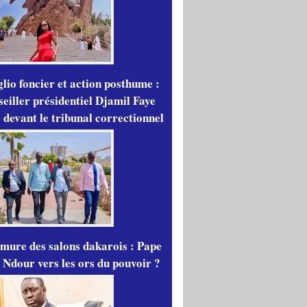
lio foncier et action posthume :
seiller présidentiel Djamil Faye
 devant le tribunal correctionnel
mure des salons dakarois : Pape
 Ndour vers les ors du pouvoir ?