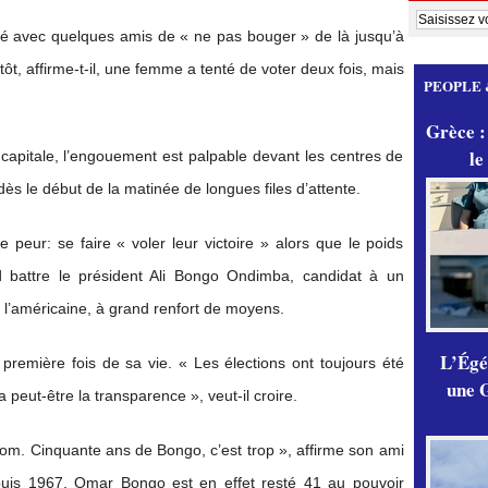
é avec quelques amis de « ne pas bouger » de là jusqu’à
ôt, affirme-t-il, une femme a tenté de voter deux fois, mais
PEOPLE 
Grèce :
le
 capitale, l’engouement est palpable devant les centres de
dès le début de la matinée de longues files d’attente.
e peur: se faire « voler leur victoire » alors que le poids
nd battre le président Ali Bongo Ondimba, candidat à un
’américaine, à grand renfort de moyens.
L’Égér
première fois de sa vie. « Les élections ont toujours été
une G
a peut-être la transparence », veut-il croire.
nom. Cinquante ans de Bongo, c’est trop », affirme son ami
epuis 1967. Omar Bongo est en effet resté 41 au pouvoir