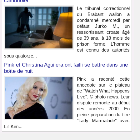
cambrioler
Le tribunal correctionnel
du Brabant wallon a
condamné mercredi par
défaut Jurko M., un
ressortissant croate âgé
de 39 ans, à 18 mois de
prison ferme. L'homme
est connu des autorités
sous quatorze...
Pink et Christina Aguilera ont failli se battre dans une
boîte de nuit
Pink a raconté cette
anecdote sur le plateau
de "Watch What Happens
Live". © photo news. Leur
dispute remonte au début
des années 2000. En
pleine préparation du titre
"Lady Marmalade" avec
Lil' Kim...