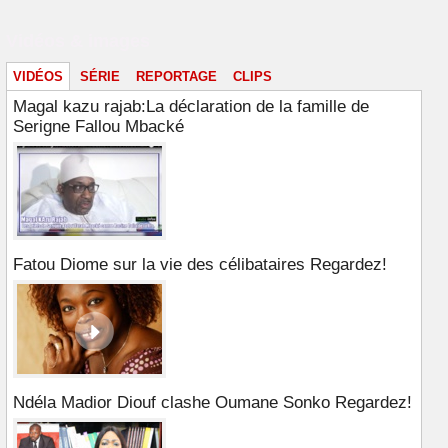
Vidéos & images
VIDÉOS
SÉRIE
REPORTAGE
CLIPS
Magal kazu rajab:La déclaration de la famille de
Serigne Fallou Mbacké
Fatou Diome sur la vie des célibataires Regardez!
Ndéla Madior Diouf clashe Oumane Sonko Regardez!