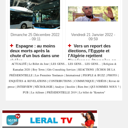
Dimanche 25 Décembre 2022
Vendredi 21 Janvier 2022 -
- 09:11
09:59
Espagne : au moins
Vers un report des
deux morts après la
élections, l'Egypte et
chute d'un bus dans une
l'Algérie rejettent
rivière
l'ingérence étrangère en
ACTUALITÉ
|
Le Billet du Jour
|
LES GENS... LES GENS... LES GENS...
|
Religion &
Libye
Ramadan 2020
|
Boy Town
|
Géo Consulting Services
|
REACTIONS
|
ÉCHOS DE LA
PRÉSIDENTIELLE
|
Les Premières Tendances
|
International
|
PEOPLE & BUZZ
|
PHOTO
|
ENQUÊTES & REVELATIONS
|
CONTRIBUTIONS
|
COMMUNIQUE
|
VIDÉOS
|
Revue de
presse
|
INTERVIEW
|
NÉCROLOGIE
|
Analyse
|
Insolite
|
Bien être
|
QUI SOMMES NOUS ?
|
PUB
|
Lu Ailleurs
|
PRÉSIDENTIELLE 2019
|
Le billet de "Konetou"