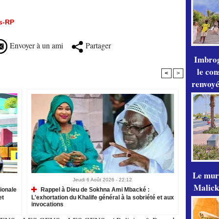
s-RP
Envoyer à un ami
Partager
Imbrog
le con
<
>
renvoyé
Le mur
Jeudi 6 Août 2026 - 22:12
Malick
ionale
Rappel à Dieu de Sokhna Ami Mbacké :
et
L'exhortation du Khalife général à la sobriété et aux
invocations