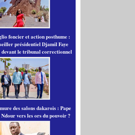
lio foncier et action posthume :
seiller présidentiel Djamil Faye
 devant le tribunal correctionnel
mure des salons dakarois : Pape
 Ndour vers les ors du pouvoir ?