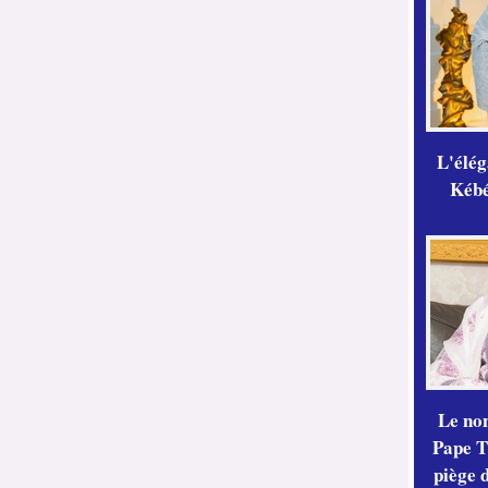
L'élé
Kébé,
Le no
Pape Th
piège 