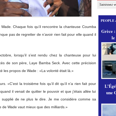
PEOPLE 
 Wade. Chaque fois qu’il rencontre la chanteuse Coumba
Grèce :
que pas de regretter de n’avoir rien fait pour elle quand il
le
ctobre, lorsqu’il s’est rendu chez la chanteuse pour lui
cès de son père, Laye Bamba Seck. Avec cette précision
é les propos de Wade : «La volonté était là.»
. «C’est la troisième fois qu’il dit qu’il n’a rien fait pour
L’Égér
une G
 quand il venait de quitter le pouvoir et que j’étais allée lui
ais supplié de ne plus le dire. Je me considère comme sa
ille de Wade vaut mieux que des milliards.»