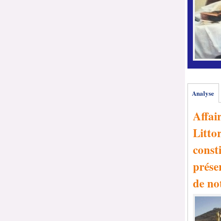
Analyse
Affai
Littor
consti
prése
de no