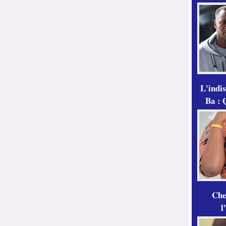
L'indi
Ba : 
Che
l