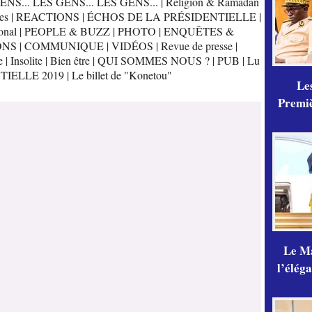
ENS... LES GENS... LES GENS...
|
Religion & Ramadan
es
|
REACTIONS
|
ÉCHOS DE LA PRÉSIDENTIELLE
|
onal
|
PEOPLE & BUZZ
|
PHOTO
|
ENQUÊTES &
ONS
|
COMMUNIQUE
|
VIDÉOS
|
Revue de presse
|
e
|
Insolite
|
Bien être
|
QUI SOMMES NOUS ?
|
PUB
|
Lu
TIELLE 2019
|
Le billet de "Konetou"
Les
Premiè
Le Ma
l’élég