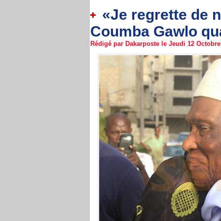
«Je regrette de n’
Coumba Gawlo q
Rédigé par Dakarposte le Jeudi 12 Octobre 