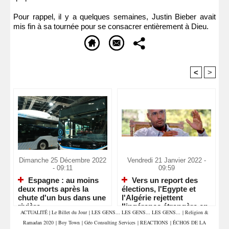
Pour rappel, il y a quelques semaines, Justin Bieber avait
mis fin à sa tournée pour se consacrer entièrement à Dieu.
<
>
Recommandé Pour Vous
Dimanche 25 Décembre 2022
Vendredi 21 Janvier 2022 -
- 09:11
09:59
Espagne : au moins
Vers un report des
deux morts après la
élections, l'Egypte et
chute d'un bus dans une
l'Algérie rejettent
rivière
l'ingérence étrangère en
ACTUALITÉ
|
Le Billet du Jour
|
LES GENS... LES GENS... LES GENS...
|
Religion &
Libye
Ramadan 2020
|
Boy Town
|
Géo Consulting Services
|
REACTIONS
|
ÉCHOS DE LA