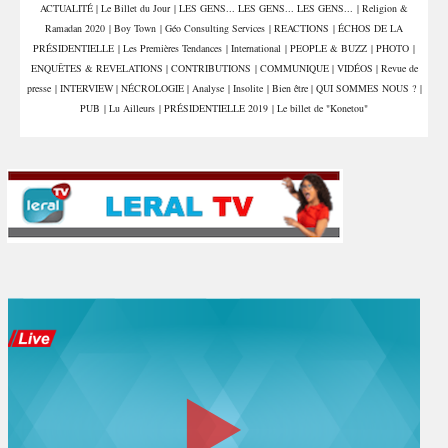
ACTUALITÉ
|
Le Billet du Jour
|
LES GENS... LES GENS... LES GENS...
|
Religion &
Libye
Ramadan 2020
|
Boy Town
|
Géo Consulting Services
|
REACTIONS
|
ÉCHOS DE LA
PRÉSIDENTIELLE
|
Les Premières Tendances
|
International
|
PEOPLE & BUZZ
|
PHOTO
|
ENQUÊTES & REVELATIONS
|
CONTRIBUTIONS
|
COMMUNIQUE
|
VIDÉOS
|
Revue de
presse
|
INTERVIEW
|
NÉCROLOGIE
|
Analyse
|
Insolite
|
Bien être
|
QUI SOMMES NOUS ?
|
PUB
|
Lu Ailleurs
|
PRÉSIDENTIELLE 2019
|
Le billet de "Konetou"