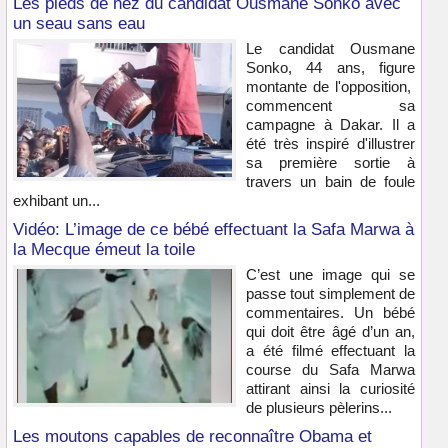
Les pieds de nez du candidat Ousmane Sonko avec
un seau sans eau
Le candidat Ousmane
Sonko, 44 ans, figure
montante de l'opposition,
commencent sa
campagne à Dakar. Il a
été très inspiré d'illustrer
sa première sortie à
travers un bain de foule
exhibant un...
Vidéo: L’image de ce bébé effectuant la Safa Marwa à
la Mecque émeut la toile
C’est une image qui se
passe tout simplement de
commentaires. Un bébé
qui doit être âgé d’un an,
a été filmé effectuant la
course du Safa Marwa
attirant ainsi la curiosité
de plusieurs pèlerins...
Les moutons capables de reconnaître Obama et