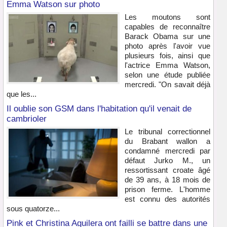
Emma Watson sur photo
Les moutons sont
capables de reconnaître
Barack Obama sur une
photo après l'avoir vue
plusieurs fois, ainsi que
l'actrice Emma Watson,
selon une étude publiée
mercredi. "On savait déjà
que les...
Il oublie son GSM dans l'habitation qu'il venait de
cambrioler
Le tribunal correctionnel
du Brabant wallon a
condamné mercredi par
défaut Jurko M., un
ressortissant croate âgé
de 39 ans, à 18 mois de
prison ferme. L'homme
est connu des autorités
sous quatorze...
Pink et Christina Aguilera ont failli se battre dans une