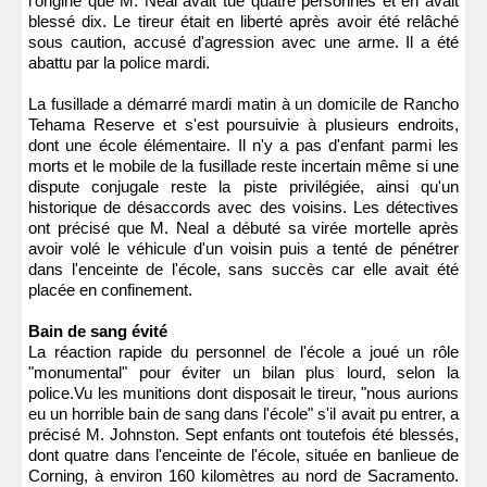
l'origine que M. Neal avait tué quatre personnes et en avait
blessé dix. Le tireur était en liberté après avoir été relâché
sous caution, accusé d'agression avec une arme. Il a été
abattu par la police mardi.
La fusillade a démarré mardi matin à un domicile de Rancho
Tehama Reserve et s'est poursuivie à plusieurs endroits,
dont une école élémentaire. Il n'y a pas d'enfant parmi les
morts et le mobile de la fusillade reste incertain même si une
dispute conjugale reste la piste privilégiée, ainsi qu'un
historique de désaccords avec des voisins. Les détectives
ont précisé que M. Neal a débuté sa virée mortelle après
avoir volé le véhicule d'un voisin puis a tenté de pénétrer
dans l'enceinte de l'école, sans succès car elle avait été
placée en confinement.
Bain de sang évité
La réaction rapide du personnel de l'école a joué un rôle
"monumental" pour éviter un bilan plus lourd, selon la
police.Vu les munitions dont disposait le tireur, "nous aurions
eu un horrible bain de sang dans l'école" s'il avait pu entrer, a
précisé M. Johnston. Sept enfants ont toutefois été blessés,
dont quatre dans l'enceinte de l'école, située en banlieue de
Corning, à environ 160 kilomètres au nord de Sacramento.