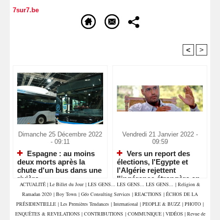
7sur7.be
<
>
Recommandé Pour Vous
Dimanche 25 Décembre 2022
Vendredi 21 Janvier 2022 -
- 09:11
09:59
Espagne : au moins
Vers un report des
deux morts après la
élections, l'Egypte et
chute d'un bus dans une
l'Algérie rejettent
rivière
l'ingérence étrangère en
ACTUALITÉ
|
Le Billet du Jour
|
LES GENS... LES GENS... LES GENS...
|
Religion &
Libye
Ramadan 2020
|
Boy Town
|
Géo Consulting Services
|
REACTIONS
|
ÉCHOS DE LA
PRÉSIDENTIELLE
|
Les Premières Tendances
|
International
|
PEOPLE & BUZZ
|
PHOTO
|
ENQUÊTES & REVELATIONS
|
CONTRIBUTIONS
|
COMMUNIQUE
|
VIDÉOS
|
Revue de