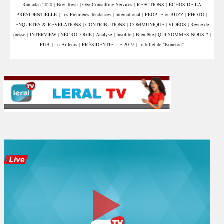
Ramadan 2020
|
Boy Town
|
Géo Consulting Services
|
REACTIONS
|
ÉCHOS DE LA
PRÉSIDENTIELLE
|
Les Premières Tendances
|
International
|
PEOPLE & BUZZ
|
PHOTO
|
ENQUÊTES & REVELATIONS
|
CONTRIBUTIONS
|
COMMUNIQUE
|
VIDÉOS
|
Revue de
presse
|
INTERVIEW
|
NÉCROLOGIE
|
Analyse
|
Insolite
|
Bien être
|
QUI SOMMES NOUS ?
|
PUB
|
Lu Ailleurs
|
PRÉSIDENTIELLE 2019
|
Le billet de "Konetou"