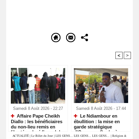
<
>
Recommandé Pour Vous
Samedi 8 Août 2026 - 22:27
Samedi 8 Août 2026 - 17:44
Affaire Pape Cheikh
Le Ndiambour en
Diallo : les bénéficiaires
ébullition : la mise en
du non-lieu remis en
garde stratégique
liberté malgré l’appel du
d'Ousmane Sonko à
ACTUALITÉ
|
Le Billet du Jour
|
LES GENS... LES GENS... LES GENS...
|
Religion &
parquet
Louga