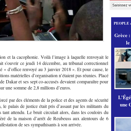
PEOPLE 
Grèce :
le
on et la cacophonie. Voilà l’image à laquelle renvoyait le
t s’ouvrir ce jeudi 14 décembre, au tribunal correctionnel
é « d’office renvoyé au 3 janvier 2018 ». Et pour cause, le
tions matérielles d’organisation n’étaient pas réunies. Placé
 de Dakar et ses sept co-accusés devaient comparaître pour
sur une somme de 2,8 millions d’euros.
L’Égér
forcé par des éléments de la police et des agents de sécurité
une G
 le palais de justice était pris d’assaut par les militants du
 tant attendu. Le bruit circulait alors, dans les couloirs du
nsféré de la maison d’arrêt de Reubeuss aux alentours de 6
festation de ses sympathisants à son arrivée.