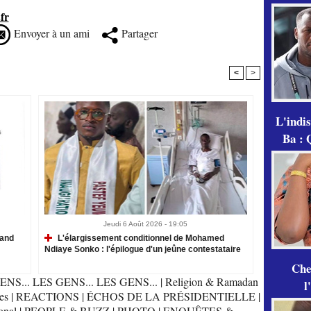
fr
Envoyer à un ami
Partager
<
>
L'indi
Ba : 
Jeudi 6 Août 2026 - 19:05
rand
L'élargissement conditionnel de Mohamed
Ndiaye Sonko : l'épilogue d'un jeûne contestataire
Che
ENS... LES GENS... LES GENS...
|
Religion & Ramadan
l
es
|
REACTIONS
|
ÉCHOS DE LA PRÉSIDENTIELLE
|
onal
|
PEOPLE & BUZZ
|
PHOTO
|
ENQUÊTES &