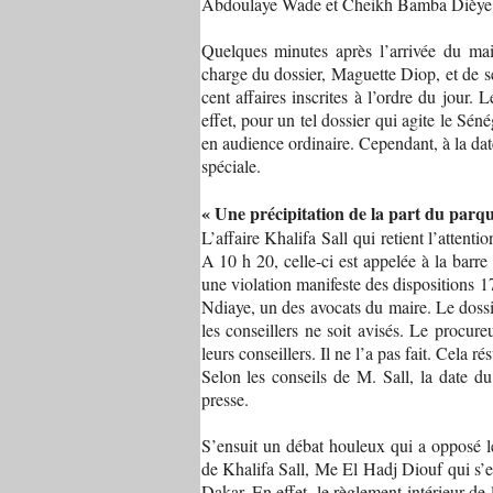
Abdoulaye Wade et Cheikh Bamba Dièye,
Quelques minutes après l’arrivée du mai
charge du dossier, Maguette Diop, et de 
cent affaires inscrites à l’ordre du jour.
effet, pour un tel dossier qui agite le Sén
en audience ordinaire. Cependant, à la dat
spéciale.
« Une précipitation de la part du parqu
L’affaire Khalifa Sall qui retient l’attent
A 10 h 20, celle-ci est appelée à la barre
une violation manifeste des disposition
Ndiaye, un des avocats du maire. Le dossi
les conseillers ne soit avisés. Le procur
leurs conseillers. Il ne l’a pas fait. Cela 
Selon les conseils de M. Sall, la date d
presse.
S’ensuit un débat houleux qui a opposé l
de Khalifa Sall, Me El Hadj Diouf qui s’e
Dakar. En effet, le règlement intérieur de