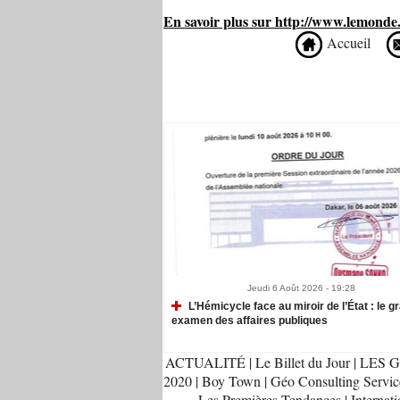
En savoir plus sur http://www.lemonde.
Accueil
Recommandé Pour Vous
Jeudi 6 Août 2026 - 19:28
L’Hémicycle face au miroir de l’État : le g
examen des affaires publiques
ACTUALITÉ
|
Le Billet du Jour
|
LES G
2020
|
Boy Town
|
Géo Consulting Servic
Les Premières Tendances
|
Internati