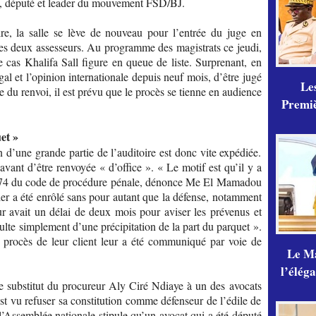
 député et leader du mouvement FSD/BJ.
re, la salle se lève de nouveau pour l’entrée du juge en
ses deux assesseurs. Au programme des magistrats ce jeudi,
 Le cas Khalifa Sall figure en queue de liste. Surprenant, en
égal et l’opinion internationale depuis neuf mois, d’être jugé
Les
e du renvoi, il est prévu que le procès se tienne en audience
Premiè
et »
ion d’une grande partie de l’auditoire est donc vite expédiée.
 avant d’être renvoyée « d’office ». « Le motif est qu’il y a
s 174 du code de procédure pénale, dénonce Me El Mamadou
er a été enrôlé sans pour autant que la défense, notamment
eur avait un délai de deux mois pour aviser les prévenus et
résulte simplement d’une précipitation de la part du parquet ».
u procès de leur client leur a été communiqué par voie de
Le Ma
l’élég
e substitut du procureur Aly Ciré Ndiaye à un des avocats
st vu refuser sa constitution comme défenseur de l’édile de
 l’Assemblée nationale stipule qu’un avocat qui a été député