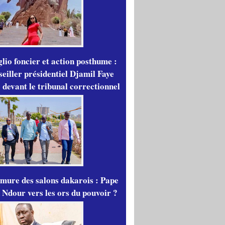
lio foncier et action posthume :
seiller présidentiel Djamil Faye
 devant le tribunal correctionnel
mure des salons dakarois : Pape
 Ndour vers les ors du pouvoir ?