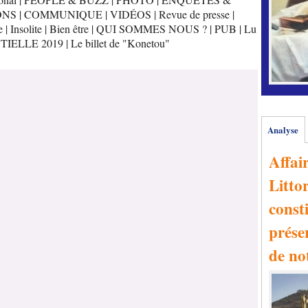
ONS
|
COMMUNIQUE
|
VIDÉOS
|
Revue de presse
|
e
|
Insolite
|
Bien être
|
QUI SOMMES NOUS ?
|
PUB
|
Lu
TIELLE 2019
|
Le billet de "Konetou"
Analyse
Affai
Littor
consti
prése
de no