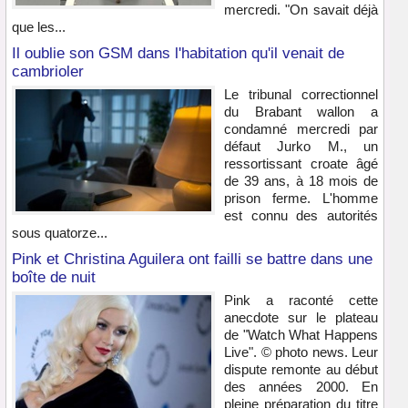
mercredi. "On savait déjà
que les...
Il oublie son GSM dans l'habitation qu'il venait de
cambrioler
Le tribunal correctionnel
du Brabant wallon a
condamné mercredi par
défaut Jurko M., un
ressortissant croate âgé
de 39 ans, à 18 mois de
prison ferme. L'homme
est connu des autorités
sous quatorze...
Pink et Christina Aguilera ont failli se battre dans une
boîte de nuit
Pink a raconté cette
anecdote sur le plateau
de "Watch What Happens
Live". © photo news. Leur
dispute remonte au début
des années 2000. En
pleine préparation du titre