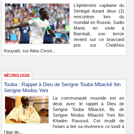
L’éphémère capitaine du
Sénégal durant deux (2)
rencontres lors du
mondial en Russie, Sadio
Mané, en visite à
Bambali, son terroir
revient sur ce brassard
pris sur Cheikhou
Kouyaté, sur Aliou Cissé...
NÉCROLOGIE
Touba : Rappel à Dieu de Serigne Touba Mbacké Ibn
Serigne Modou Yoni
La communauté mouride est en
deuil, avec le rappel à Dieu de
Serigne Touba Mbacké, fils de
Serigne Modou Mbacké Yoni Ibn
Khadim Rassoul. Cet érudit de
l'islam a tiré sa révérence ce lundi à
l'âge de...