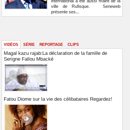
international a été aussi maire de la
ville de Rufisque. Seneweb
présente ses...
Vidéos & images
VIDÉOS
SÉRIE
REPORTAGE
CLIPS
Magal kazu rajab:La déclaration de la famille de
Serigne Fallou Mbacké
Fatou Diome sur la vie des célibataires Regardez!