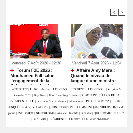
<
>
Recommandé Pour Vous
Vendredi 7 Août 2026 - 12:30
Vendredi 7 Août 2026 - 11:54
Forum F2E 2026 :
Affaire Amy Mara :
Mouhamed Fall salue
Quand le niveau de
l'engagement de la
langue d'une ministre
Police nationale à la
pose la question de la
ACTUALITÉ
|
Le Billet du Jour
|
LES GENS... LES GENS... LES GENS...
|
Religion &
veille d'un rendez-vous
compétence et de la
Ramadan 2020
|
Boy Town
|
Géo Consulting Services
|
REACTIONS
|
ÉCHOS DE LA
économique majeur
crédibilité de l'État
PRÉSIDENTIELLE
|
Les Premières Tendances
|
International
|
PEOPLE & BUZZ
|
PHOTO
|
ENQUÊTES & REVELATIONS
|
CONTRIBUTIONS
|
COMMUNIQUE
|
VIDÉOS
|
Revue de
presse
|
INTERVIEW
|
NÉCROLOGIE
|
Analyse
|
Insolite
|
Bien être
|
QUI SOMMES NOUS ?
|
PUB
|
Lu Ailleurs
|
PRÉSIDENTIELLE 2019
|
Le billet de "Konetou"