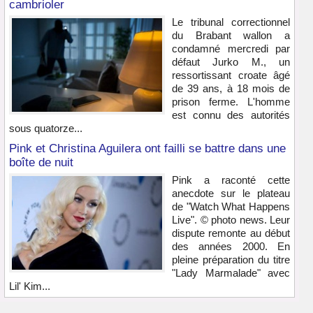
cambrioler
Le tribunal correctionnel
du Brabant wallon a
condamné mercredi par
défaut Jurko M., un
ressortissant croate âgé
de 39 ans, à 18 mois de
prison ferme. L'homme
est connu des autorités
sous quatorze...
Pink et Christina Aguilera ont failli se battre dans une
boîte de nuit
Pink a raconté cette
anecdote sur le plateau
de "Watch What Happens
Live". © photo news. Leur
dispute remonte au début
des années 2000. En
pleine préparation du titre
"Lady Marmalade" avec
Lil' Kim...