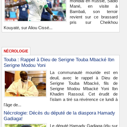
mondial en Russie, Sadio
Mané, en visite à
Bambali, son terroir
revient sur ce brassard
pris sur Cheikhou
Kouyaté, sur Aliou Cissé...
NÉCROLOGIE
Touba : Rappel à Dieu de Serigne Touba Mbacké Ibn
Serigne Modou Yoni
La communauté mouride est en
deuil, avec le rappel à Dieu de
Serigne Touba Mbacké, fils de
Serigne Modou Mbacké Yoni Ibn
Khadim Rassoul. Cet érudit de
l'islam a tiré sa révérence ce lundi à
l'âge de...
Nécrologie: Décès du député de la diaspora Hamady
Gadiaga!
Le député Hamady Gadiaga (élu sur