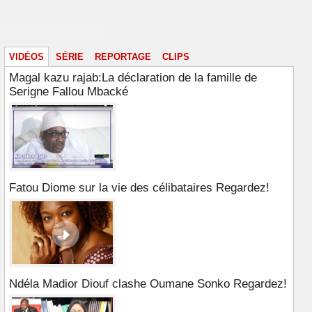
Vidéos & images
VIDÉOS
SÉRIE
REPORTAGE
CLIPS
Magal kazu rajab:La déclaration de la famille de
Serigne Fallou Mbacké
Fatou Diome sur la vie des célibataires Regardez!
Ndéla Madior Diouf clashe Oumane Sonko Regardez!