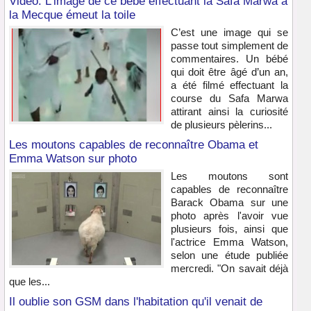
Vidéo: L’image de ce bébé effectuant la Safa Marwa à
la Mecque émeut la toile
C’est une image qui se
passe tout simplement de
commentaires. Un bébé
qui doit être âgé d’un an,
a été filmé effectuant la
course du Safa Marwa
attirant ainsi la curiosité
de plusieurs pèlerins...
Les moutons capables de reconnaître Obama et
Emma Watson sur photo
Les moutons sont
capables de reconnaître
Barack Obama sur une
photo après l'avoir vue
plusieurs fois, ainsi que
l'actrice Emma Watson,
selon une étude publiée
mercredi. "On savait déjà
que les...
Il oublie son GSM dans l'habitation qu'il venait de