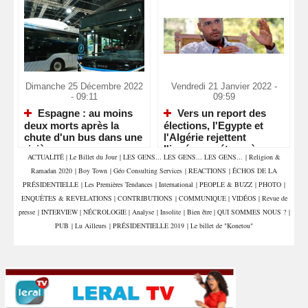
Dimanche 25 Décembre 2022
Vendredi 21 Janvier 2022 -
- 09:11
09:59
Espagne : au moins
Vers un report des
deux morts après la
élections, l'Egypte et
chute d'un bus dans une
l'Algérie rejettent
rivière
l'ingérence étrangère en
ACTUALITÉ
|
Le Billet du Jour
|
LES GENS... LES GENS... LES GENS...
|
Religion &
Libye
Ramadan 2020
|
Boy Town
|
Géo Consulting Services
|
REACTIONS
|
ÉCHOS DE LA
PRÉSIDENTIELLE
|
Les Premières Tendances
|
International
|
PEOPLE & BUZZ
|
PHOTO
|
ENQUÊTES & REVELATIONS
|
CONTRIBUTIONS
|
COMMUNIQUE
|
VIDÉOS
|
Revue de
presse
|
INTERVIEW
|
NÉCROLOGIE
|
Analyse
|
Insolite
|
Bien être
|
QUI SOMMES NOUS ?
|
PUB
|
Lu Ailleurs
|
PRÉSIDENTIELLE 2019
|
Le billet de "Konetou"