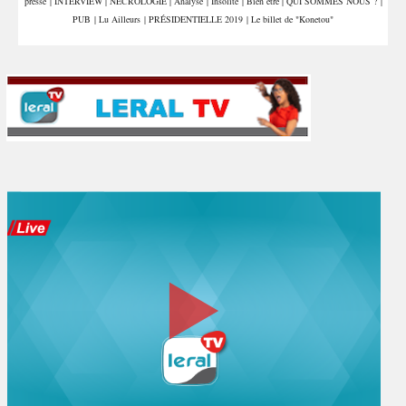
presse
|
INTERVIEW
|
NÉCROLOGIE
|
Analyse
|
Insolite
|
Bien être
|
QUI SOMMES NOUS ?
|
PUB
|
Lu Ailleurs
|
PRÉSIDENTIELLE 2019
|
Le billet de "Konetou"