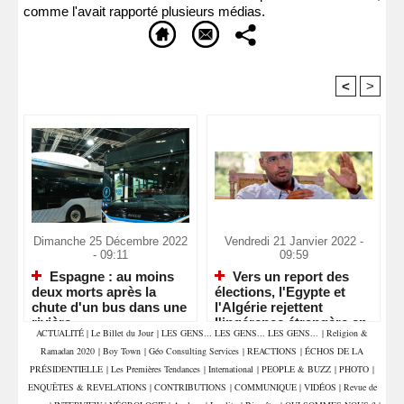
comme l'avait rapporté plusieurs médias.
<
>
Recommandé Pour Vous
Dimanche 25 Décembre 2022
Vendredi 21 Janvier 2022 -
- 09:11
09:59
Espagne : au moins
Vers un report des
deux morts après la
élections, l'Egypte et
chute d'un bus dans une
l'Algérie rejettent
rivière
l'ingérence étrangère en
ACTUALITÉ
|
Le Billet du Jour
|
LES GENS... LES GENS... LES GENS...
|
Religion &
Libye
Ramadan 2020
|
Boy Town
|
Géo Consulting Services
|
REACTIONS
|
ÉCHOS DE LA
PRÉSIDENTIELLE
|
Les Premières Tendances
|
International
|
PEOPLE & BUZZ
|
PHOTO
|
ENQUÊTES & REVELATIONS
|
CONTRIBUTIONS
|
COMMUNIQUE
|
VIDÉOS
|
Revue de