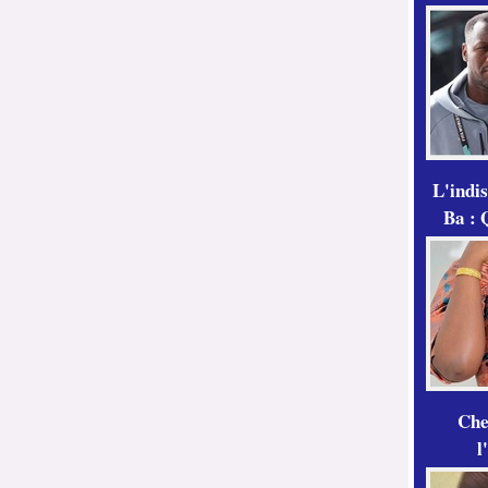
L'indi
Ba : 
Che
l