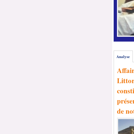
Analyse
Affai
Littor
consti
prése
de no