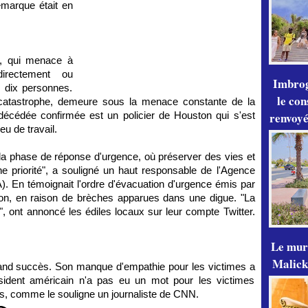
emarque était en
y, qui menace à
directement ou
Imbrog
s dix personnes.
le con
catastrophe, demeure sous la menace constante de la
renvoyé
décédée confirmée est un policier de Houston qui s'est
eu de travail.
 phase de réponse d'urgence, où préserver des vies et
ne priorité", a souligné un haut responsable de l'Agence
). En témoignait l'ordre d'évacuation d'urgence émis par
on, en raison de brèches apparues dans une digue. "La
, ont annoncé les édiles locaux sur leur compte Twitter.
Le mur
Malick
rand succès. Son manque d'empathie pour les victimes a
sident américain n'a pas eu un mot pour les victimes
ns, comme le souligne un journaliste de CNN.