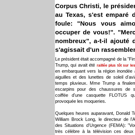
Corpus Christi, le présid
au Texas, s'est emparé d
foule: "Nous vous aim
occuper de vous!". "Merci
nombreux", a-t-il ajouté
s'agissait d'un rassemble
Le président était accompagné de la "Fir
Trump, qui avait été
raillée plus tôt sur l
en embarquant vers la région inondée 
aiguilles et des lunettes de soleil d'av
temps pluvieux. Mme Trump a finalem
escarpins pour des chaussures de sp
coiffée d'une casquette FLOTUS q
provoquée les moqueries.
Quelques heures auparavant, Donald Tr
William Brock Long, le directeur de l
des Situations d'Urgence (FEMA): "V
très célèbre à la télévision ces deux 