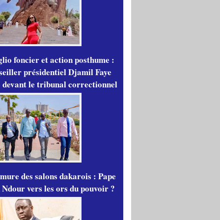
lio foncier et action posthume :
seiller présidentiel Djamil Faye
 devant le tribunal correctionnel
mure des salons dakarois : Pape
 Ndour vers les ors du pouvoir ?