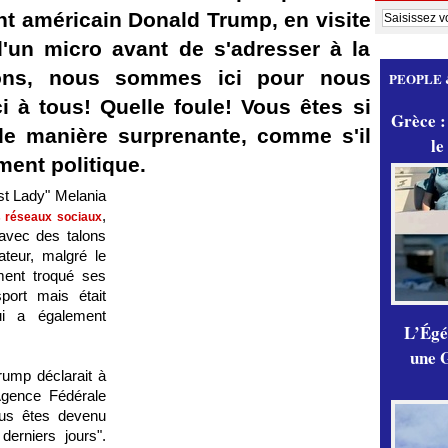
ent américain Donald Trump, en visite
'un micro avant de s'adresser à la
ons, nous sommes ici pour nous
PEOPLE 
 à tous! Quelle foule! Vous êtes si
Grèce :
 de manière surprenante, comme s'il
le
ment politique.
st Lady" Melania
,
es réseaux sociaux
avec des talons
iateur, malgré le
ent troqué ses
ort mais était
ui a également
L’Égér
une G
ump déclarait à
'Agence Fédérale
ous êtes devenu
derniers jours".