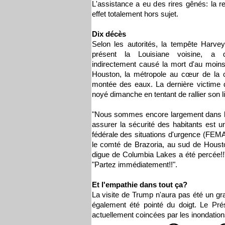
L'assistance a eu des rires gênés: la r
effet totalement hors sujet.
Dix décès
Selon les autorités, la tempête Harve
présent la Louisiane voisine, a 
indirectement causé la mort d'au moin
Houston, la métropole au cœur de la 
montée des eaux. La dernière victime 
noyé dimanche en tentant de rallier son li
"Nous sommes encore largement dans la
assurer la sécurité des habitants est u
fédérale des situations d'urgence (FEMA
le comté de Brazoria, au sud de Houst
digue de Columbia Lakes a été percée!!"
"Partez immédiatement!!".
Et l'empathie dans tout ça?
La visite de Trump n'aura pas été un g
également été pointé du doigt. Le Pré
actuellement coincées par les inondatio