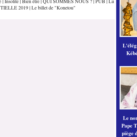
e
|
Insolite
|
Bien être
|
QUI SOMMES NOUS ?
|
PUB
|
Lu
TIELLE 2019
|
Le billet de "Konetou"
L'élé
Kébé,
Le no
Pape Th
piège 