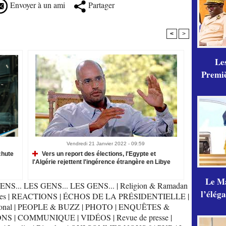
Envoyer à un ami
Partager
<
>
Les
Premiè
Vendredi 21 Janvier 2022 - 09:59
chute
Vers un report des élections, l'Egypte et
l'Algérie rejettent l'ingérence étrangère en Libye
Le Ma
ENS... LES GENS... LES GENS...
|
Religion & Ramadan
l’élég
es
|
REACTIONS
|
ÉCHOS DE LA PRÉSIDENTIELLE
|
onal
|
PEOPLE & BUZZ
|
PHOTO
|
ENQUÊTES &
ONS
|
COMMUNIQUE
|
VIDÉOS
|
Revue de presse
|