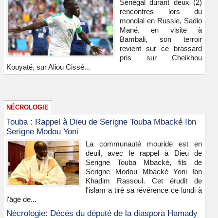
Sénégal durant deux (2)
rencontres lors du
mondial en Russie, Sadio
Mané, en visite à
Bambali, son terroir
revient sur ce brassard
pris sur Cheikhou
Kouyaté, sur Aliou Cissé...
NÉCROLOGIE
Touba : Rappel à Dieu de Serigne Touba Mbacké Ibn
Serigne Modou Yoni
La communauté mouride est en
deuil, avec le rappel à Dieu de
Serigne Touba Mbacké, fils de
Serigne Modou Mbacké Yoni Ibn
Khadim Rassoul. Cet érudit de
l'islam a tiré sa révérence ce lundi à
l'âge de...
Nécrologie: Décès du député de la diaspora Hamady