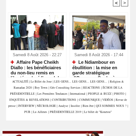
<
>
Recommandé Pour Vous
Samedi 8 Août 2026 - 22:27
Samedi 8 Août 2026 - 17:44
Affaire Pape Cheikh
Le Ndiambour en
Diallo : les bénéficiaires
ébullition : la mise en
du non-lieu remis en
garde stratégique
liberté malgré l’appel du
d'Ousmane Sonko à
ACTUALITÉ
|
Le Billet du Jour
|
LES GENS... LES GENS... LES GENS...
|
Religion &
parquet
Louga
Ramadan 2020
|
Boy Town
|
Géo Consulting Services
|
REACTIONS
|
ÉCHOS DE LA
PRÉSIDENTIELLE
|
Les Premières Tendances
|
International
|
PEOPLE & BUZZ
|
PHOTO
|
ENQUÊTES & REVELATIONS
|
CONTRIBUTIONS
|
COMMUNIQUE
|
VIDÉOS
|
Revue de
presse
|
INTERVIEW
|
NÉCROLOGIE
|
Analyse
|
Insolite
|
Bien être
|
QUI SOMMES NOUS ?
|
PUB
|
Lu Ailleurs
|
PRÉSIDENTIELLE 2019
|
Le billet de "Konetou"