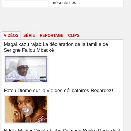
présente ses...
Vidéos & images
VIDÉOS
SÉRIE
REPORTAGE
CLIPS
Magal kazu rajab:La déclaration de la famille de
Serigne Fallou Mbacké
Fatou Diome sur la vie des célibataires Regardez!
Ndéla Madior Diouf clashe Oumane Sonko Regardez!