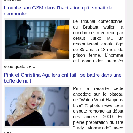
Il oublie son GSM dans l'habitation qu'il venait de
cambrioler
Le tribunal correctionnel
du Brabant wallon a
condamné mercredi par
défaut Jurko M., un
ressortissant croate âgé
de 39 ans, à 18 mois de
prison ferme. L'homme
est connu des autorités
sous quatorze...
Pink et Christina Aguilera ont failli se battre dans une
boîte de nuit
Pink a raconté cette
anecdote sur le plateau
de "Watch What Happens
Live". © photo news. Leur
dispute remonte au début
des années 2000. En
pleine préparation du titre
"Lady Marmalade" avec