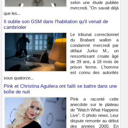
selon une étude publiée
mercredi. "On savait déjà
que les...
Il oublie son GSM dans l'habitation qu'il venait de
cambrioler
Le tribunal correctionnel
du Brabant wallon a
condamné mercredi par
défaut Jurko M., un
ressortissant croate âgé
de 39 ans, à 18 mois de
prison ferme. L'homme
est connu des autorités
sous quatorze...
Pink et Christina Aguilera ont failli se battre dans une
boîte de nuit
Pink a raconté cette
anecdote sur le plateau
de "Watch What Happens
Live". © photo news. Leur
dispute remonte au début
des années 2000. En