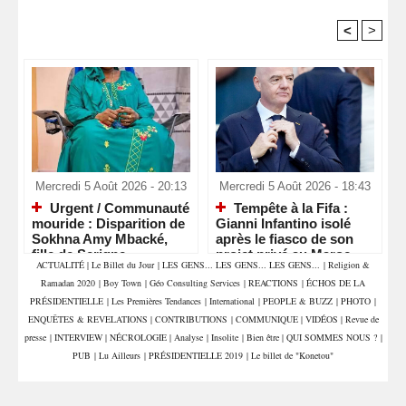
<
>
Recommandé Pour Vous
Mercredi 5 Août 2026 - 20:13
Mercredi 5 Août 2026 - 18:43
Urgent / Communauté
Tempête à la Fifa :
mouride : Disparition de
Gianni Infantino isolé
Sokhna Amy Mbacké,
après le fiasco de son
fille de Serigne
projet privé au Maroc
ACTUALITÉ
|
Le Billet du Jour
|
LES GENS... LES GENS... LES GENS...
|
Religion &
Mountakha Mbacké
Ramadan 2020
|
Boy Town
|
Géo Consulting Services
|
REACTIONS
|
ÉCHOS DE LA
PRÉSIDENTIELLE
|
Les Premières Tendances
|
International
|
PEOPLE & BUZZ
|
PHOTO
|
ENQUÊTES & REVELATIONS
|
CONTRIBUTIONS
|
COMMUNIQUE
|
VIDÉOS
|
Revue de
presse
|
INTERVIEW
|
NÉCROLOGIE
|
Analyse
|
Insolite
|
Bien être
|
QUI SOMMES NOUS ?
|
PUB
|
Lu Ailleurs
|
PRÉSIDENTIELLE 2019
|
Le billet de "Konetou"