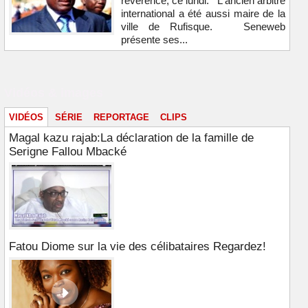
révérence, ce lundi. L'ancien arbitre
international a été aussi maire de la
ville de Rufisque. Seneweb
présente ses...
Vidéos & images
VIDÉOS
SÉRIE
REPORTAGE
CLIPS
Magal kazu rajab:La déclaration de la famille de
Serigne Fallou Mbacké
Fatou Diome sur la vie des célibataires Regardez!