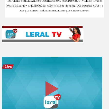
ENQUÊTES & REVELATIONS
|
CONTRIBUTIONS
|
COMMUNIQUE
|
VIDÉOS
|
Revue de
presse
|
INTERVIEW
|
NÉCROLOGIE
|
Analyse
|
Insolite
|
Bien être
|
QUI SOMMES NOUS ?
|
PUB
|
Lu Ailleurs
|
PRÉSIDENTIELLE 2019
|
Le billet de "Konetou"