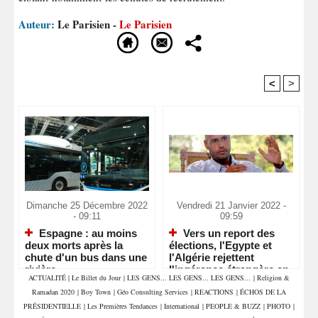
Auteur:
Le Parisien -
Le Parisien
<
>
Recommandé Pour Vous
Dimanche 25 Décembre 2022
Vendredi 21 Janvier 2022 -
- 09:11
09:59
Espagne : au moins
Vers un report des
deux morts après la
élections, l'Egypte et
chute d'un bus dans une
l'Algérie rejettent
rivière
l'ingérence étrangère en
ACTUALITÉ
|
Le Billet du Jour
|
LES GENS... LES GENS... LES GENS...
|
Religion &
Libye
Ramadan 2020
|
Boy Town
|
Géo Consulting Services
|
REACTIONS
|
ÉCHOS DE LA
PRÉSIDENTIELLE
|
Les Premières Tendances
|
International
|
PEOPLE & BUZZ
|
PHOTO
|