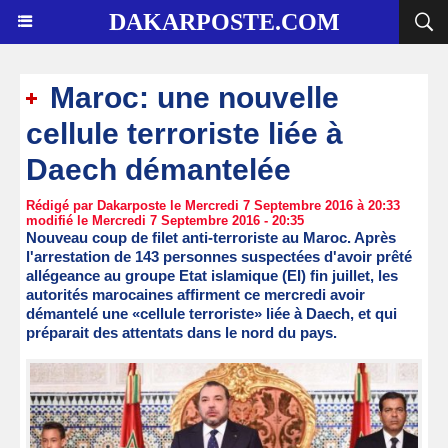
DAKARPOSTE.COM
Maroc: une nouvelle
cellule terroriste liée à
Daech démantelée
Rédigé par Dakarposte le Mercredi 7 Septembre 2016 à 20:33
modifié le Mercredi 7 Septembre 2016 - 20:35
Nouveau coup de filet anti-terroriste au Maroc. Après
l'arrestation de 143 personnes suspectées d'avoir prêté
allégeance au groupe Etat islamique (EI) fin juillet, les
autorités marocaines affirment ce mercredi avoir
démantelé une «cellule terroriste» liée à Daech, et qui
préparait des attentats dans le nord du pays.