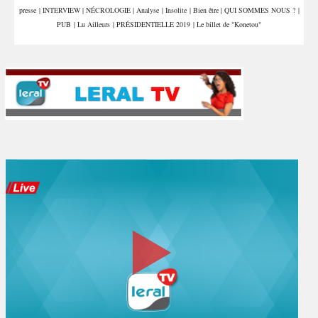
presse
|
INTERVIEW
|
NÉCROLOGIE
|
Analyse
|
Insolite
|
Bien être
|
QUI SOMMES NOUS ?
|
PUB
|
Lu Ailleurs
|
PRÉSIDENTIELLE 2019
|
Le billet de "Konetou"