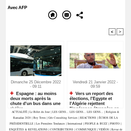
Avec AFP
<
>
Recommandé Pour Vous
Dimanche 25 Décembre 2022
Vendredi 21 Janvier 2022 -
- 09:11
09:59
Espagne : au moins
Vers un report des
deux morts après la
élections, l'Egypte et
chute d'un bus dans une
l'Algérie rejettent
rivière
l'ingérence étrangère en
ACTUALITÉ
|
Le Billet du Jour
|
LES GENS... LES GENS... LES GENS...
|
Religion &
Libye
Ramadan 2020
|
Boy Town
|
Géo Consulting Services
|
REACTIONS
|
ÉCHOS DE LA
PRÉSIDENTIELLE
|
Les Premières Tendances
|
International
|
PEOPLE & BUZZ
|
PHOTO
|
ENQUÊTES & REVELATIONS
|
CONTRIBUTIONS
|
COMMUNIQUE
|
VIDÉOS
|
Revue de