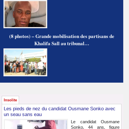
(8 photos) – Grande mobilisation des partisans de
Khalifa Sall au tribunal…
Insolite
Les pieds de nez du candidat Ousmane Sonko avec
un seau sans eau
Le candidat Ousmane
Sonko, 44 ans, figure