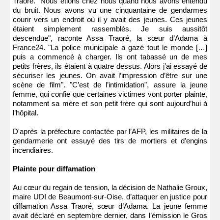
Traoré. "Nous étions chez nous quand nous avons entendu
du bruit. Nous avons vu une cinquantaine de gendarmes
courir vers un endroit où il y avait des jeunes. Ces jeunes
étaient simplement rassemblés. Je suis aussitôt
descendue", raconte Assa Traoré, la sœur d’Adama à
France24. "La police municipale a gazé tout le monde […]
puis a commencé à charger. Ils ont tabassé un de mes
petits frères, ils étaient à quatre dessus. Alors j’ai essayé de
sécuriser les jeunes. On avait l’impression d’être sur une
scène de film". "C’est de l’intimidation", assure la jeune
femme, qui confie que certaines victimes vont porter plainte,
notamment sa mère et son petit frère qui sont aujourd’hui à
l’hôpital.
D'après la préfecture contactée par l’AFP, les militaires de la
gendarmerie ont essuyé des tirs de mortiers et d’engins
incendiaires.
Plainte pour diffamation
Au cœur du regain de tension, la décision de Nathalie Groux,
maire UDI de Beaumont-sur-Oise, d’attaquer en justice pour
diffamation Assa Traoré, sœur d’Adama. La jeune femme
avait déclaré en septembre dernier, dans l’émission le Gros