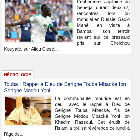
L’éphémère capitaine du
Sénégal durant deux (2)
rencontres lors du
mondial en Russie, Sadio
Mané, en visite à
Bambali, son terroir
revient sur ce brassard
pris sur Cheikhou
Kouyaté, sur Aliou Cissé...
NÉCROLOGIE
Touba : Rappel à Dieu de Serigne Touba Mbacké Ibn
Serigne Modou Yoni
La communauté mouride est en
deuil, avec le rappel à Dieu de
Serigne Touba Mbacké, fils de
Serigne Modou Mbacké Yoni Ibn
Khadim Rassoul. Cet érudit de
l'islam a tiré sa révérence ce lundi à
l'âge de...