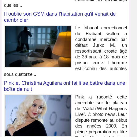
que les...
Il oublie son GSM dans l'habitation qu'il venait de
cambrioler
Le tribunal correctionnel
du Brabant wallon a
condamné mercredi par
défaut Jurko M., un
ressortissant croate âgé
de 39 ans, à 18 mois de
prison ferme. L'homme
est connu des autorités
sous quatorze...
Pink et Christina Aguilera ont failli se battre dans une
boîte de nuit
Pink a raconté cette
anecdote sur le plateau
de "Watch What Happens
Live". © photo news. Leur
dispute remonte au début
des années 2000. En
pleine préparation du titre