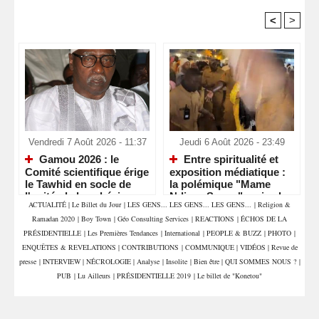
<
>
Recommandé Pour Vous
Vendredi 7 Août 2026 - 11:37
Jeudi 6 Août 2026 - 23:49
Gamou 2026 : le
Entre spiritualité et
Comité scientifique érige
exposition médiatique :
le Tawhid en socle de
la polémique "Mame
l'unité, de la cohésion
Ndiaye Savon" ravive le
ACTUALITÉ
|
Le Billet du Jour
|
LES GENS... LES GENS... LES GENS...
|
Religion &
sociale et du vivre-
débat sur le respect des
Ramadan 2020
|
Boy Town
|
Géo Consulting Services
|
REACTIONS
|
ÉCHOS DE LA
ensemble
lieux saints
PRÉSIDENTIELLE
|
Les Premières Tendances
|
International
|
PEOPLE & BUZZ
|
PHOTO
|
ENQUÊTES & REVELATIONS
|
CONTRIBUTIONS
|
COMMUNIQUE
|
VIDÉOS
|
Revue de
presse
|
INTERVIEW
|
NÉCROLOGIE
|
Analyse
|
Insolite
|
Bien être
|
QUI SOMMES NOUS ?
|
PUB
|
Lu Ailleurs
|
PRÉSIDENTIELLE 2019
|
Le billet de "Konetou"