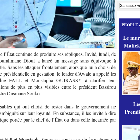
PEOPLE 
Le mur
Malick
 l’État continue de produire ses répliques. Invité, lundi, de
dourahmane Diouf a lancé un message sans équivoque à
lle. Sans les attaquer frontalement, alors que lui a choisi de
e présidentielle en gestation, le leader d’Awale a appelé les
thié FALL et Moustapha GUIRASSY à clarifier leur
ions de plus en plus visibles entre le président Bassirou
istre Ousmane Sonko.
Les
ables qui ont choisi de rester dans le gouvernement ne
Premiè
mbiguïté sur leur loyauté. En substance, il les invite à dire
mique portée par le chef de l’État ou dans celle incarnée par
é Fall et Moustapha Guirassy sont issus de formations ou