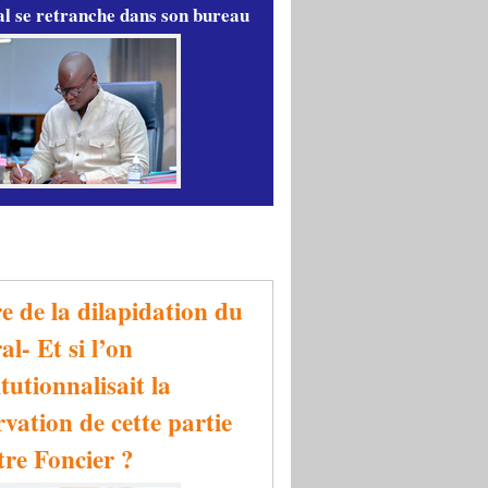
l se retranche dans son bureau
re de la dilapidation du
al- Et si l’on
tutionnalisait la
rvation de cette partie
tre Foncier ?