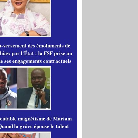
n-versement des émoluments de
iaw par l'État : la FSF prise au
de ses engagements contractuels
scutable magnétisme de Mariam
Quand la grâce épouse le talent