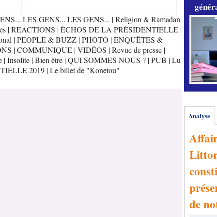
généra
ENS... LES GENS... LES GENS...
|
Religion & Ramadan
es
|
REACTIONS
|
ÉCHOS DE LA PRÉSIDENTIELLE
|
onal
|
PEOPLE & BUZZ
|
PHOTO
|
ENQUÊTES &
ONS
|
COMMUNIQUE
|
VIDÉOS
|
Revue de presse
|
e
|
Insolite
|
Bien être
|
QUI SOMMES NOUS ?
|
PUB
|
Lu
TIELLE 2019
|
Le billet de "Konetou"
Analyse
Affai
Littor
consti
prése
de no