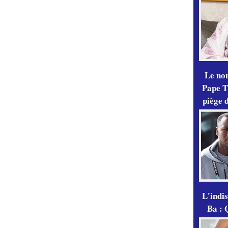
Le no
Pape Th
piège 
L'indi
Ba : 