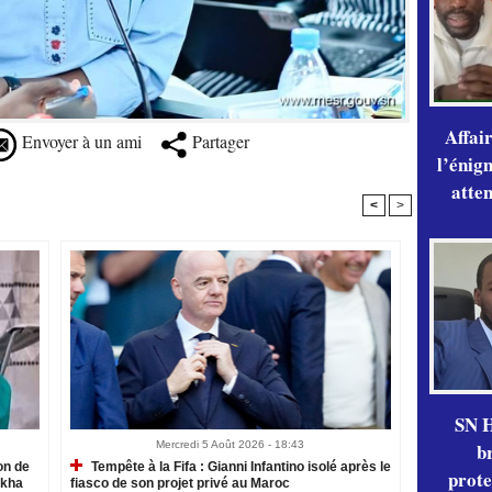
Affai
Envoyer à un ami
Partager
l’énig
atte
<
>
SN H
Mercredi 5 Août 2026 - 18:43
b
on de
Tempête à la Fifa : Gianni Infantino isolé après le
prote
akha
fiasco de son projet privé au Maroc