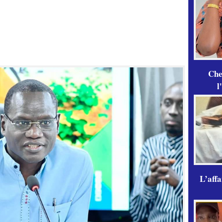
Che
l
L’aff