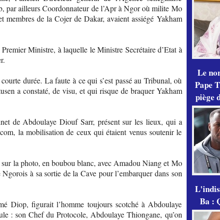
mb, par ailleurs Coordonnateur de l’Apr à Ngor où milite Mo
 et membres de la Cojer de Dakar, avaient assiégé Yakham
remier Ministre, à laquelle le Ministre Secrétaire d’Etat à
r.
Le no
 courte durée. La faute à ce qui s’est passé au Tribunal, où
Pape Th
usen a constaté, de visu, et qui risque de braquer Yakham
piège 
net de Abdoulaye Diouf Sarr, présent sur les lieux, qui a
com, la mobilisation de ceux qui étaient venus soutenir le
e sur la photo, en boubou blanc, avec Amadou Niang et Mo
e Ngorois à sa sortie de la Cave pour l’embarquer dans son
L'indi
Ba : 
amé Diop, figurait l’homme toujours scotché à Abdoulaye
icule : son Chef du Protocole, Abdoulaye Thiongane, qu’on