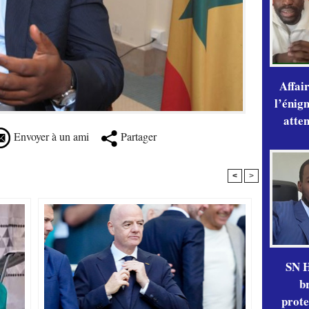
Affai
l’énig
atte
Envoyer à un ami
Partager
<
>
SN H
b
prote