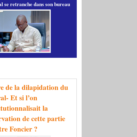
l se retranche dans son bureau
re de la dilapidation du
al- Et si l’on
tutionnalisait la
rvation de cette partie
tre Foncier ?