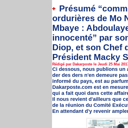
Présumé “comman
ordurières de Mo
Mbaye : Abdoulaye
innocenté” par so
Diop, et son Chef d
Président Macky Sal
Rédigé par Dakarposte le Jeudi 25 Mai 2017
Ci dessous, nous publions un a
der des ders n'en demeure pas
informé du pays, est au parfum
Dakarposte.com est en mesure de
qui a fait quoi dans cette affai
Il nous revient d'ailleurs que c
de la réunion du Comité Exécuti
En attendant d'y revenir amplem