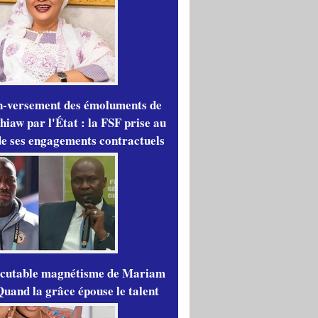
n-versement des émoluments de
iaw par l'État : la FSF prise au
de ses engagements contractuels
scutable magnétisme de Mariam
Quand la grâce épouse le talent