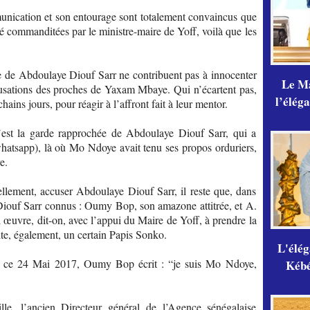
munication et son entourage sont totalement convaincus que
é commanditées par le ministre-maire de Yoff, voilà que les
e de Abdoulaye Diouf Sarr ne contribuent pas à innocenter
Le Ma
cusations des proches de Yaxam Mbaye. Qui n’écartent pas,
l’élég
chains jours, pour réagir à l’affront fait à leur mentor.
 c’est la garde rapprochée de Abdoulaye Diouf Sarr, qui a
whatsapp), là où Mo Ndoye avait tenu ses propos orduriers,
e.
lement, accuser Abdoulaye Diouf Sarr, il reste que, dans
-Diouf Sarr connus : Oumy Bop, son amazone attitrée, et A.
 œuvre, dit-on, avec l’appui du Maire de Yoff, à prendre la
ite, également, un certain Papis Sonko.
L'élé
ée, ce 24 Mai 2017, Oumy Bop écrit : “je suis Mo Ndoye,
Kébé,
lle, l’ancien Directeur général de l’Agence sénégalaise