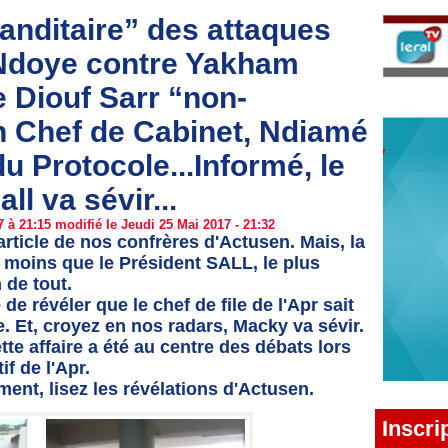
ditaire” des attaques
 Ndoye contre Yakham
 Diouf Sarr “non-
n Chef de Cabinet, Ndiamé
u Protocole...Informé, le
l va sévir...
 à 21:15 modifié le Jeudi 25 Mai 2017 - 21:32
rticle de nos confrères d'Actusen. Mais, la
 moins que le Président SALL, le plus
 de tout.
 révéler que le chef de file de l'Apr sait
re. Et, croyez en nos radars, Macky va sévir.
ette affaire a été au centre des débats lors
f de l'Apr.
ent, lisez les révélations d'Actusen.
Inscri