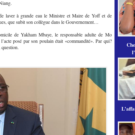
Niang.
 de laver à grande eau le Ministre et Maire de Yoff et de
aques, que subit son collègue dans le Gouvernement…
u domicile de Yakham Mbaye, le responsable adulte de Mo
l’acte posé par son poulain était «commandité». Par qui?
Che
a question.
l
L’aff