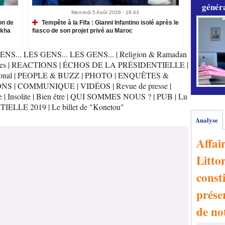
généra
Mercredi 5 Août 2026 - 18:43
on de
Tempête à la Fifa : Gianni Infantino isolé après le
akha
fiasco de son projet privé au Maroc
ENS... LES GENS... LES GENS...
|
Religion & Ramadan
es
|
REACTIONS
|
ÉCHOS DE LA PRÉSIDENTIELLE
|
onal
|
PEOPLE & BUZZ
|
PHOTO
|
ENQUÊTES &
ONS
|
COMMUNIQUE
|
VIDÉOS
|
Revue de presse
|
e
|
Insolite
|
Bien être
|
QUI SOMMES NOUS ?
|
PUB
|
Lu
TIELLE 2019
|
Le billet de "Konetou"
Analyse
Affai
Littor
consti
prése
de no