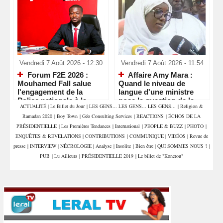
Vendredi 7 Août 2026 - 12:30
Vendredi 7 Août 2026 - 11:54
Forum F2E 2026 :
Affaire Amy Mara :
Mouhamed Fall salue
Quand le niveau de
l'engagement de la
langue d'une ministre
Police nationale à la
pose la question de la
ACTUALITÉ
|
Le Billet du Jour
|
LES GENS... LES GENS... LES GENS...
|
Religion &
veille d'un rendez-vous
compétence et de la
Ramadan 2020
|
Boy Town
|
Géo Consulting Services
|
REACTIONS
|
ÉCHOS DE LA
économique majeur
crédibilité de l'État
PRÉSIDENTIELLE
|
Les Premières Tendances
|
International
|
PEOPLE & BUZZ
|
PHOTO
|
ENQUÊTES & REVELATIONS
|
CONTRIBUTIONS
|
COMMUNIQUE
|
VIDÉOS
|
Revue de
presse
|
INTERVIEW
|
NÉCROLOGIE
|
Analyse
|
Insolite
|
Bien être
|
QUI SOMMES NOUS ?
|
PUB
|
Lu Ailleurs
|
PRÉSIDENTIELLE 2019
|
Le billet de "Konetou"