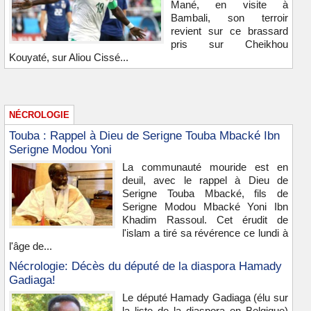
Mané, en visite à
Bambali, son terroir
revient sur ce brassard
pris sur Cheikhou
Kouyaté, sur Aliou Cissé...
NÉCROLOGIE
Touba : Rappel à Dieu de Serigne Touba Mbacké Ibn
Serigne Modou Yoni
La communauté mouride est en
deuil, avec le rappel à Dieu de
Serigne Touba Mbacké, fils de
Serigne Modou Mbacké Yoni Ibn
Khadim Rassoul. Cet érudit de
l'islam a tiré sa révérence ce lundi à
l'âge de...
Nécrologie: Décès du député de la diaspora Hamady
Gadiaga!
Le député Hamady Gadiaga (élu sur
la liste de la diaspora en Belgique)