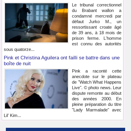
Le tribunal correctionnel
du Brabant wallon a
condamné mercredi par
défaut Jurko M., un
ressortissant croate âgé
de 39 ans, à 18 mois de
prison ferme. L'homme
est connu des autorités
sous quatorze...
Pink et Christina Aguilera ont failli se battre dans une
boîte de nuit
Pink a raconté cette
anecdote sur le plateau
de "Watch What Happens
Live". © photo news. Leur
dispute remonte au début
des années 2000. En
pleine préparation du titre
"Lady Marmalade" avec
Lil' Kim...