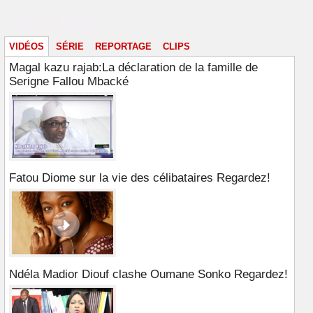
Vidéos & images
VIDÉOS
SÉRIE
REPORTAGE
CLIPS
Magal kazu rajab:La déclaration de la famille de
Serigne Fallou Mbacké
Fatou Diome sur la vie des célibataires Regardez!
Ndéla Madior Diouf clashe Oumane Sonko Regardez!