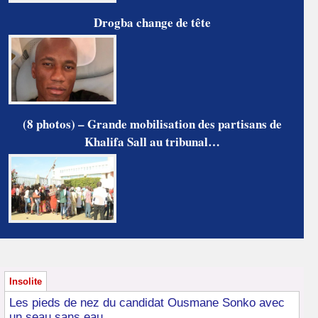
Drogba change de tête
(8 photos) – Grande mobilisation des partisans de
Khalifa Sall au tribunal…
Insolite
Les pieds de nez du candidat Ousmane Sonko avec
un seau sans eau