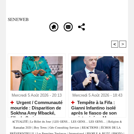
SENEWEB
<
>
Recommandé Pour Vous
Mercredi 5 Août 2026 - 20:13
Mercredi 5 Août 2026 - 18:43
Urgent / Communauté
Tempête à la Fifa :
mouride : Disparition de
Gianni Infantino isolé
Sokhna Amy Mbacké,
après le fiasco de son
fille de Serigne
projet privé au Maroc
ACTUALITÉ
|
Le Billet du Jour
|
LES GENS... LES GENS... LES GENS...
|
Religion &
Mountakha Mbacké
Ramadan 2020
|
Boy Town
|
Géo Consulting Services
|
REACTIONS
|
ÉCHOS DE LA
PRÉSIDENTIELLE
|
Les Premières Tendances
|
International
|
PEOPLE & BUZZ
|
PHOTO
|