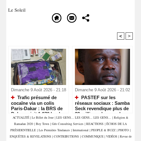
Le Soleil
<
>
Recommandé Pour Vous
Dimanche 9 Août 2026 - 21:18
Dimanche 9 Août 2026 - 21:02
Trafic présumé de
PASTEF sur les
cocaïne via un colis
réseaux sociaux : Samba
Paris-Dakar : la BRS de
Seck revendique plus de
Dakar saisit 1,070 kg de
39 millions de vues, la «
ACTUALITÉ
|
Le Billet du Jour
|
LES GENS... LES GENS... LES GENS...
|
Religion &
drogue et interpelle deux
machine » numérique de
Ramadan 2020
|
Boy Town
|
Géo Consulting Services
|
REACTIONS
|
ÉCHOS DE LA
commerçants
Sonko en pleine
accélération
PRÉSIDENTIELLE
|
Les Premières Tendances
|
International
|
PEOPLE & BUZZ
|
PHOTO
|
ENQUÊTES & REVELATIONS
|
CONTRIBUTIONS
|
COMMUNIQUE
|
VIDÉOS
|
Revue de