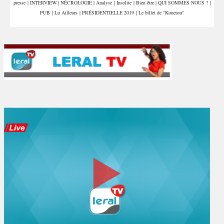
presse
|
INTERVIEW
|
NÉCROLOGIE
|
Analyse
|
Insolite
|
Bien être
|
QUI SOMMES NOUS ?
|
PUB
|
Lu Ailleurs
|
PRÉSIDENTIELLE 2019
|
Le billet de "Konetou"