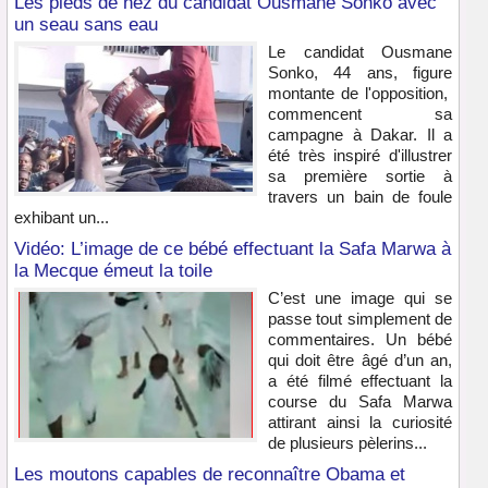
Les pieds de nez du candidat Ousmane Sonko avec
un seau sans eau
Le candidat Ousmane
Sonko, 44 ans, figure
montante de l'opposition,
commencent sa
campagne à Dakar. Il a
été très inspiré d'illustrer
sa première sortie à
travers un bain de foule
exhibant un...
Vidéo: L’image de ce bébé effectuant la Safa Marwa à
la Mecque émeut la toile
C’est une image qui se
passe tout simplement de
commentaires. Un bébé
qui doit être âgé d’un an,
a été filmé effectuant la
course du Safa Marwa
attirant ainsi la curiosité
de plusieurs pèlerins...
Les moutons capables de reconnaître Obama et