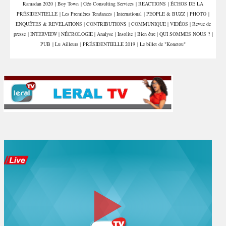
Ramadan 2020
|
Boy Town
|
Géo Consulting Services
|
REACTIONS
|
ÉCHOS DE LA
commerçants
Sonko en pleine
accélération
PRÉSIDENTIELLE
|
Les Premières Tendances
|
International
|
PEOPLE & BUZZ
|
PHOTO
|
ENQUÊTES & REVELATIONS
|
CONTRIBUTIONS
|
COMMUNIQUE
|
VIDÉOS
|
Revue de
presse
|
INTERVIEW
|
NÉCROLOGIE
|
Analyse
|
Insolite
|
Bien être
|
QUI SOMMES NOUS ?
|
PUB
|
Lu Ailleurs
|
PRÉSIDENTIELLE 2019
|
Le billet de "Konetou"