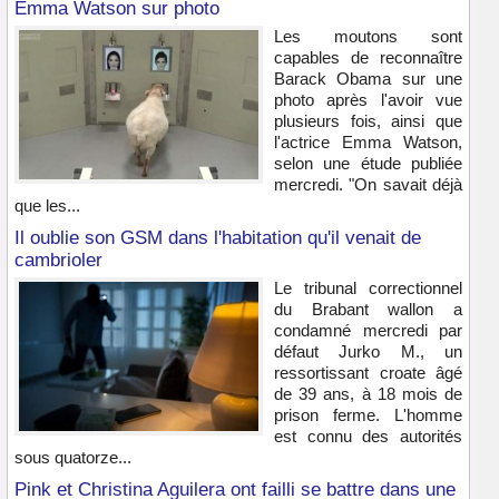
Emma Watson sur photo
Les moutons sont
capables de reconnaître
Barack Obama sur une
photo après l'avoir vue
plusieurs fois, ainsi que
l'actrice Emma Watson,
selon une étude publiée
mercredi. "On savait déjà
que les...
Il oublie son GSM dans l'habitation qu'il venait de
cambrioler
Le tribunal correctionnel
du Brabant wallon a
condamné mercredi par
défaut Jurko M., un
ressortissant croate âgé
de 39 ans, à 18 mois de
prison ferme. L'homme
est connu des autorités
sous quatorze...
Pink et Christina Aguilera ont failli se battre dans une