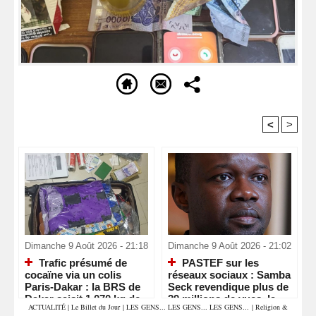
<
>
Recommandé Pour Vous
Dimanche 9 Août 2026 - 21:18
Dimanche 9 Août 2026 - 21:02
Trafic présumé de
PASTEF sur les
cocaïne via un colis
réseaux sociaux : Samba
Paris-Dakar : la BRS de
Seck revendique plus de
Dakar saisit 1,070 kg de
39 millions de vues, la «
ACTUALITÉ
|
Le Billet du Jour
|
LES GENS... LES GENS... LES GENS...
|
Religion &
drogue et interpelle deux
machine » numérique de