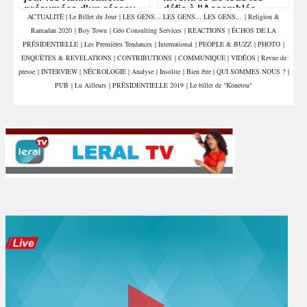
présumées d'un réseau
défis à l'Assemblée
ACTUALITÉ
|
Le Billet du Jour
|
LES GENS... LES GENS... LES GENS...
|
Religion &
de sextorsion, de
Ramadan 2020
|
Boy Town
|
Géo Consulting Services
|
REACTIONS
|
ÉCHOS DE LA
proxénétisme et de trafic
de stupéfiants
PRÉSIDENTIELLE
|
Les Premières Tendances
|
International
|
PEOPLE & BUZZ
|
PHOTO
|
ENQUÊTES & REVELATIONS
|
CONTRIBUTIONS
|
COMMUNIQUE
|
VIDÉOS
|
Revue de
presse
|
INTERVIEW
|
NÉCROLOGIE
|
Analyse
|
Insolite
|
Bien être
|
QUI SOMMES NOUS ?
|
PUB
|
Lu Ailleurs
|
PRÉSIDENTIELLE 2019
|
Le billet de "Konetou"