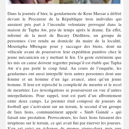
Dans la journée d’hier, la gendarmerie de Keur Massar a déféré
devant le Procureur de la République trois individus qui
auraient pris part à l’incendie volontaire provoqué dans la
maison de Tapha Aw, peu de temps après le drame. En effet,
informé de la mort de Bacary Diédhiou, un groupe de
personnes s’est rendu au domicile du maire de la localité,
Moustapha Mbengue pour y saccager des biens, dont un
véhicule avant de poursuivre leur expédition punitive chez le
jeune mécanicien en y mettant le feu. Un geste extrémiste que
les mis en cause doivent regretter puisqu’il est établi que Tapha
Aw n’a pas porté le coup fatal. Au cours de l’enquête, les
gendarmes ont aussi interpellé trois autres personnes dont une
femme et un homme d’un âge avancé, ainsi qu’un jeune
homme. Il leur est reproché la complicité de meurtre et le recel
de meurtrier. Les investigations se poursuivent en vue d’autres
interpellations. Pour rappel, tout est parti d’un affrontement
entre deux camps. Le premier était composé de joueurs de
football qui s’activaient sur un terrain, le second d’un groupe
de faux lions, communément appelé « Simb Gaindé » qui
faisait une prestation. Provocateurs, les faux lions faisaient des
irruptions sur le terrain, ce qui avait fini par énerver les joueurs.
S’en est suivi un échange de propos aigres-doux puis une