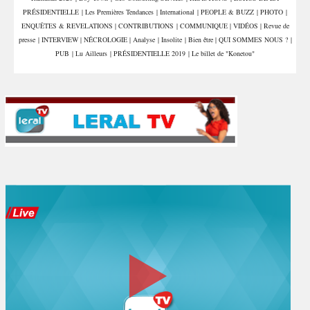
PRÉSIDENTIELLE
|
Les Premières Tendances
|
International
|
PEOPLE & BUZZ
|
PHOTO
|
ENQUÊTES & REVELATIONS
|
CONTRIBUTIONS
|
COMMUNIQUE
|
VIDÉOS
|
Revue de
presse
|
INTERVIEW
|
NÉCROLOGIE
|
Analyse
|
Insolite
|
Bien être
|
QUI SOMMES NOUS ?
|
PUB
|
Lu Ailleurs
|
PRÉSIDENTIELLE 2019
|
Le billet de "Konetou"