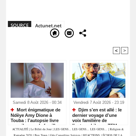
SOURCE
Actunet.net
<
>
Recommandé Pour Vous
Samedi 8 Août 2026 - 00:34
Vendredi 7 Août 2026 - 23:19
Mort énigmatique de
Djim s’en est allé : le
Ndèye Amy Dione à
dernier voyage d’une
Touba : l’autopsie livre
voix familière de
ses silences, la famille
l’automobile sur TFM
ACTUALITÉ
|
Le Billet du Jour
|
LES GENS... LES GENS... LES GENS...
|
Religion &
attend la vérité
Ramadan 2020
|
Boy Town
|
Géo Consulting Services
|
REACTIONS
|
ÉCHOS DE LA