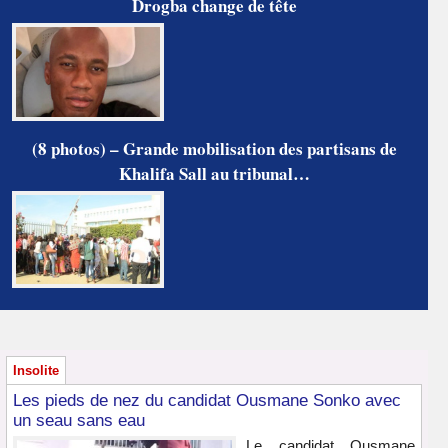
Drogba change de tête
(8 photos) – Grande mobilisation des partisans de
Khalifa Sall au tribunal…
Insolite
Les pieds de nez du candidat Ousmane Sonko avec
un seau sans eau
Le candidat Ousmane