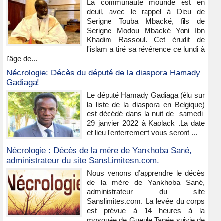
La communauté mouride est en
deuil, avec le rappel à Dieu de
Serigne Touba Mbacké, fils de
Serigne Modou Mbacké Yoni Ibn
Khadim Rassoul. Cet érudit de
l'islam a tiré sa révérence ce lundi à
l'âge de...
Nécrologie: Décès du député de la diaspora Hamady
Gadiaga!
Le député Hamady Gadiaga (élu sur
la liste de la diaspora en Belgique)
est décédé dans la nuit de samedi
29 janvier 2022 à Kaolack .La date
et lieu l'enterrement vous seront ...
Nécrologie : Décès de la mère de Yankhoba Sané,
administrateur du site SansLimitesn.com.
Nous venons d’apprendre le décès
de la mère de Yankhoba Sané,
administrateur du site
Sanslimites.com. La levée du corps
est prévue à 14 heures à la
mosquée de Gueule Tapée suivie de