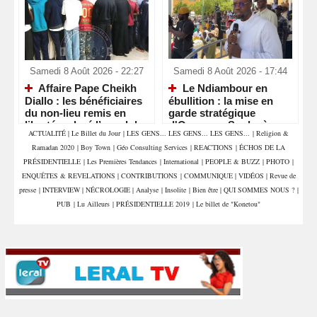
Samedi 8 Août 2026 - 22:27
Samedi 8 Août 2026 - 17:44
Affaire Pape Cheikh
Le Ndiambour en
Diallo : les bénéficiaires
ébullition : la mise en
du non-lieu remis en
garde stratégique
liberté malgré l’appel du
d'Ousmane Sonko à
ACTUALITÉ
|
Le Billet du Jour
|
LES GENS... LES GENS... LES GENS...
|
Religion &
parquet
Louga
Ramadan 2020
|
Boy Town
|
Géo Consulting Services
|
REACTIONS
|
ÉCHOS DE LA
PRÉSIDENTIELLE
|
Les Premières Tendances
|
International
|
PEOPLE & BUZZ
|
PHOTO
|
ENQUÊTES & REVELATIONS
|
CONTRIBUTIONS
|
COMMUNIQUE
|
VIDÉOS
|
Revue de
presse
|
INTERVIEW
|
NÉCROLOGIE
|
Analyse
|
Insolite
|
Bien être
|
QUI SOMMES NOUS ?
|
PUB
|
Lu Ailleurs
|
PRÉSIDENTIELLE 2019
|
Le billet de "Konetou"