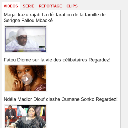
VIDÉOS
SÉRIE
REPORTAGE
CLIPS
Magal kazu rajab:La déclaration de la famille de
Serigne Fallou Mbacké
Fatou Diome sur la vie des célibataires Regardez!
Ndéla Madior Diouf clashe Oumane Sonko Regardez!