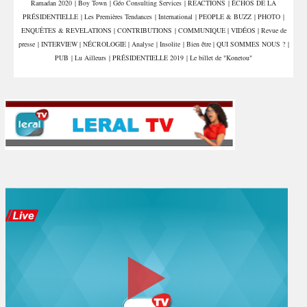
Ramadan 2020
|
Boy Town
|
Géo Consulting Services
|
REACTIONS
|
ÉCHOS DE LA
PRÉSIDENTIELLE
|
Les Premières Tendances
|
International
|
PEOPLE & BUZZ
|
PHOTO
|
ENQUÊTES & REVELATIONS
|
CONTRIBUTIONS
|
COMMUNIQUE
|
VIDÉOS
|
Revue de
presse
|
INTERVIEW
|
NÉCROLOGIE
|
Analyse
|
Insolite
|
Bien être
|
QUI SOMMES NOUS ?
|
PUB
|
Lu Ailleurs
|
PRÉSIDENTIELLE 2019
|
Le billet de "Konetou"