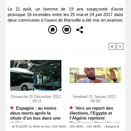
Le 11 août, un homme de 19 ans soupçonné d'avoir
provoqué 16 incendies entre les 25 mai et 24 juin 2017 dans
deux communes à l'ouest de Marseille a été mis en examen.
<
>
Recommandé Pour Vous
Dimanche 25 Décembre 2022
Vendredi 21 Janvier 2022 -
- 09:11
09:59
Espagne : au moins
Vers un report des
deux morts après la
élections, l'Egypte et
chute d'un bus dans une
l'Algérie rejettent
rivière
l'ingérence étrangère en
ACTUALITÉ
|
Le Billet du Jour
|
LES GENS... LES GENS... LES GENS...
|
Religion &
Libye