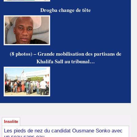
Drogba change de tête
(8 photos) – Grande mobilisation des partisans de
Khalifa Sall au tribunal…
Insolite
Les pieds de nez du candidat Ousmane Sonko avec
un seau sans eau