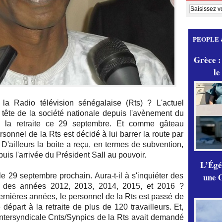
PEOPLE 
Grèce :
le
la Radio télévision sénégalaise (Rts) ? L'actuel
a tête de la société nationale depuis l'avènement du
 à la retraite ce 29 septembre. Et comme gâteau
rsonnel de la Rts est décidé à lui barrer la route par
D'ailleurs la boite a reçu, en termes de subvention,
puis l'arrivée du Président Sall au pouvoir.
L’Égér
une G
e 29 septembre prochain. Aura-t-il à s'inquiéter des
ion des années 2012, 2013, 2014, 2015, et 2016 ?
dernières années, le personnel de la Rts est passé de
épart à la retraite de plus de 120 travailleurs. Et,
'Intersyndicale Cnts/Synpics de la Rts avait demandé