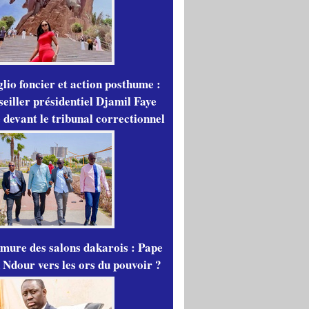
lio foncier et action posthume :
seiller présidentiel Djamil Faye
 devant le tribunal correctionnel
mure des salons dakarois : Pape
 Ndour vers les ors du pouvoir ?