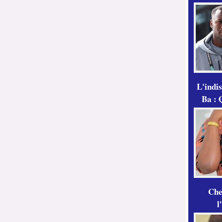
L'indi
Ba : 
Che
l