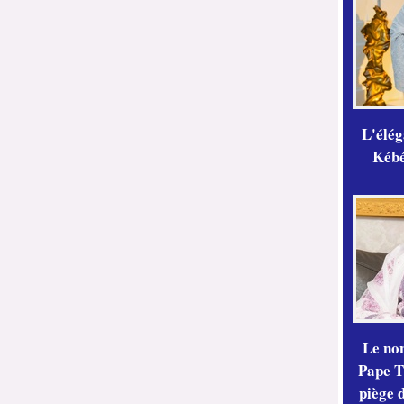
L'élé
Kébé,
Le no
Pape Th
piège 