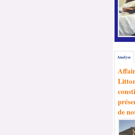
Analyse
Affai
Littor
consti
prése
de no