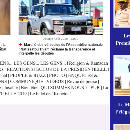
Les
Jeudi 6 Août 2026 - 22:39
Premiè
: la
Marché des véhicules de l'Assemblée nationale
ébat
: Nafissatou Thiam réclame la transparence et
interpelle les députés
ENS... LES GENS... LES GENS...
|
Religion & Ramadan
es
|
REACTIONS
|
ÉCHOS DE LA PRÉSIDENTIELLE
|
onal
|
PEOPLE & BUZZ
|
PHOTO
|
ENQUÊTES &
ONS
|
COMMUNIQUE
|
VIDÉOS
|
Revue de presse
|
e
|
Insolite
|
Bien être
|
QUI SOMMES NOUS ?
|
PUB
|
Lu
TIELLE 2019
|
Le billet de "Konetou"
Le Ma
l’élég