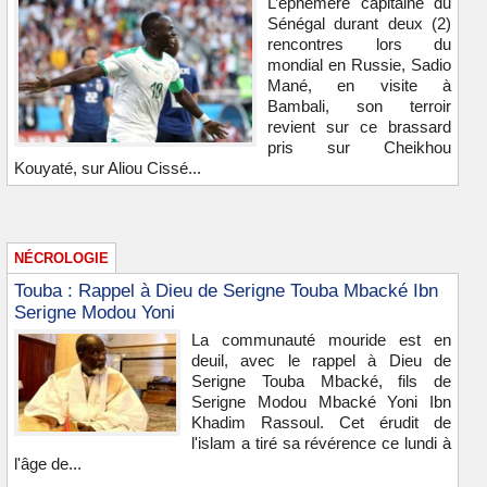
L’éphémère capitaine du
Sénégal durant deux (2)
rencontres lors du
mondial en Russie, Sadio
Mané, en visite à
Bambali, son terroir
revient sur ce brassard
pris sur Cheikhou
Kouyaté, sur Aliou Cissé...
NÉCROLOGIE
Touba : Rappel à Dieu de Serigne Touba Mbacké Ibn
Serigne Modou Yoni
La communauté mouride est en
deuil, avec le rappel à Dieu de
Serigne Touba Mbacké, fils de
Serigne Modou Mbacké Yoni Ibn
Khadim Rassoul. Cet érudit de
l'islam a tiré sa révérence ce lundi à
l'âge de...