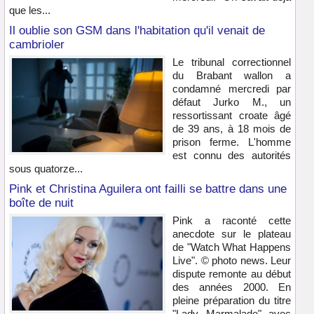
que les...
Il oublie son GSM dans l'habitation qu'il venait de
cambrioler
Le tribunal correctionnel
du Brabant wallon a
condamné mercredi par
défaut Jurko M., un
ressortissant croate âgé
de 39 ans, à 18 mois de
prison ferme. L'homme
est connu des autorités
sous quatorze...
Pink et Christina Aguilera ont failli se battre dans une
boîte de nuit
Pink a raconté cette
anecdote sur le plateau
de "Watch What Happens
Live". © photo news. Leur
dispute remonte au début
des années 2000. En
pleine préparation du titre
"Lady Marmalade" avec