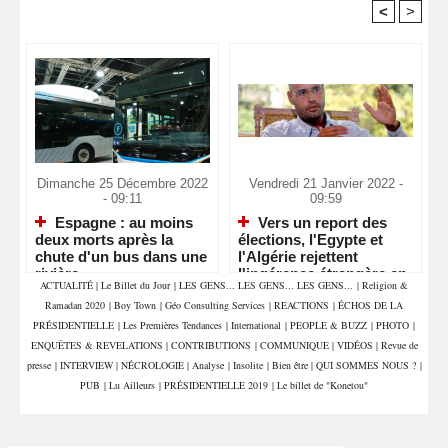
<
>
Recommandé Pour Vous
Dimanche 25 Décembre 2022
Vendredi 21 Janvier 2022 -
- 09:11
09:59
Espagne : au moins
Vers un report des
deux morts après la
élections, l'Egypte et
chute d'un bus dans une
l'Algérie rejettent
rivière
l'ingérence étrangère en
ACTUALITÉ
|
Le Billet du Jour
|
LES GENS... LES GENS... LES GENS...
|
Religion &
Libye
Ramadan 2020
|
Boy Town
|
Géo Consulting Services
|
REACTIONS
|
ÉCHOS DE LA
PRÉSIDENTIELLE
|
Les Premières Tendances
|
International
|
PEOPLE & BUZZ
|
PHOTO
|
ENQUÊTES & REVELATIONS
|
CONTRIBUTIONS
|
COMMUNIQUE
|
VIDÉOS
|
Revue de
presse
|
INTERVIEW
|
NÉCROLOGIE
|
Analyse
|
Insolite
|
Bien être
|
QUI SOMMES NOUS ?
|
PUB
|
Lu Ailleurs
|
PRÉSIDENTIELLE 2019
|
Le billet de "Konetou"