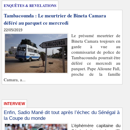
ENQUÊTES & REVELATIONS
Tambacounda : Le meurtrier de Bineta Camara
déféré au parquet ce mercredi
22/05/2019
Le présumé meurtrier de
Bineta Camara toujours en
garde à vue au
commissariat de police de
Tambacounda pourrait être
déféré ce mercredi au
parquet. Pape Alioune Fall,
proche de la famille
Camara, a...
INTERVIEW
Enfin, Sadio Mané dit tout après l’échec du Sénégal à
la Coupe du monde
L’éphémère capitaine du