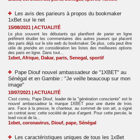
Les avis des parieurs à propos du bookmaker
1xBet sur le net
15/08/2021
|
ACTUALITÉ
Le plus souvent les débutants qui planifient de parier en ligne
préfèrent étudier les commentaires des autres joueurs qui placent
des paris déjà sur le site web du bookmaker. De plus, cela peut être
utile de prendre en considération les listes des meilleures options
des paris en ligne. Dans tout...
1xbet
,
Afrique
,
Dakar
,
paris
,
Senegal
,
sportif
Pape Diouf nouvel ambassadeur de "1XBET" au
Sénégal et en Gambie : "Je veille beaucoup sur mon
image"
10/07/2021
|
ACTUALITÉ
C'est connu, Pape Diouf, leader de la "génération consciente" est le
nouvel ambassadeur la marque 1XBET pour une durée de trois
ans. Face à la presse, le chanteur, au sommet de son art, a signé
un contrat avec cette société de jeux d’argent. Pour cette percée, le
lead vocal de la...
1xbet
,
coronavirus
,
Diouf
,
pape
,
Sénégal
Les caractéristiques uniques de tous les 1xBet