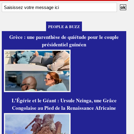
PEOPLE & BUZZ
Grèce : une parenthèse de quiétude pour le couple
présidentiel guinéen
L’Égérie et le Géant : Ursule Nzinga, une Grâce
Congolaise au Pied de la Renaissance Africaine