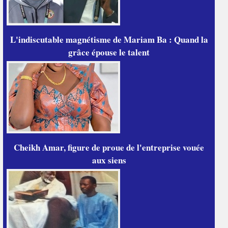
L'indiscutable magnétisme de Mariam Ba : Quand la
grâce épouse le talent
Cheikh Amar, figure de proue de l'entreprise vouée
aux siens