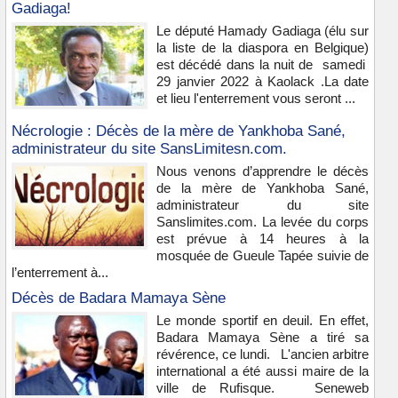
Gadiaga!
Le député Hamady Gadiaga (élu sur
la liste de la diaspora en Belgique)
est décédé dans la nuit de samedi
29 janvier 2022 à Kaolack .La date
et lieu l'enterrement vous seront ...
Nécrologie : Décès de la mère de Yankhoba Sané,
administrateur du site SansLimitesn.com.
Nous venons d’apprendre le décès
de la mère de Yankhoba Sané,
administrateur du site
Sanslimites.com. La levée du corps
est prévue à 14 heures à la
mosquée de Gueule Tapée suivie de
l’enterrement à...
Décès de Badara Mamaya Sène
Le monde sportif en deuil. En effet,
Badara Mamaya Sène a tiré sa
révérence, ce lundi. L'ancien arbitre
international a été aussi maire de la
ville de Rufisque. Seneweb