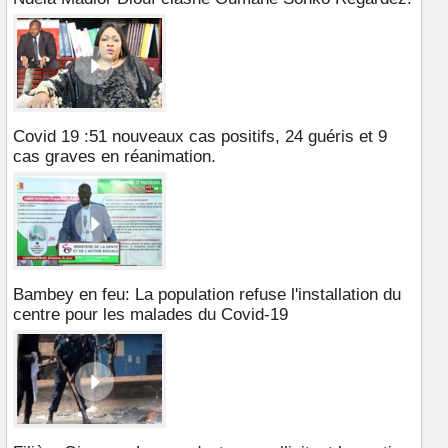
Covid 19 :51 nouveaux cas positifs, 24 guéris et 9
cas graves en réanimation.
Bambey en feu: La population refuse l'installation du
centre pour les malades du Covid-19