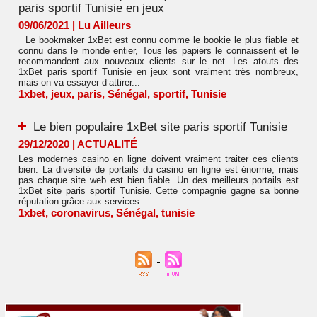
paris sportif Tunisie en jeux
09/06/2021
|
Lu Ailleurs
Le bookmaker 1xBet est connu comme le bookie le plus fiable et
connu dans le monde entier, Tous les papiers le connaissent et le
recommandent aux nouveaux clients sur le net. Les atouts des
1xBet paris sportif Tunisie en jeux sont vraiment très nombreux,
mais on va essayer d’attirer...
1xbet
,
jeux
,
paris
,
Sénégal
,
sportif
,
Tunisie
Le bien populaire 1xBet site paris sportif Tunisie
29/12/2020
|
ACTUALITÉ
Les modernes casino en ligne doivent vraiment traiter ces clients
bien. La diversité de portails du casino en ligne est énorme, mais
pas chaque site web est bien fiable. Un des meilleurs portails est
1xBet site paris sportif Tunisie. Cette compagnie gagne sa bonne
réputation grâce aux services...
1xbet
,
coronavirus
,
Sénégal
,
tunisie