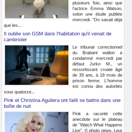
plusieurs fois, ainsi que
l'actrice Emma Watson,
selon une étude publiée
mercredi. "On savait déjà
que les...
Il oublie son GSM dans l'habitation qu'il venait de
cambrioler
Le tribunal correctionnel
du Brabant wallon a
condamné mercredi par
défaut Jurko M., un
ressortissant croate âgé
de 39 ans, à 18 mois de
prison ferme. L'homme
est connu des autorités
sous quatorze...
Pink et Christina Aguilera ont failli se battre dans une
boîte de nuit
Pink a raconté cette
anecdote sur le plateau
de "Watch What Happens
Live". © photo news. Leur