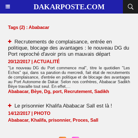
DAKARPOSTE.COM
Tags (2) : Ababacar
Recrutements de complaisance, entrée en
politique, blocage des avantages : le nouveau DG du
Port reproché d'avoir pris un mauvais départ
20/12/2017
|
ACTUALITÉ
"Le nouveau DG du Port commence mal", titre le quotidien "Les
Echos" qui, dans sa parution du mercredi, fait état de recrutements
de complaisance, d'entrée en politique et de blocage des avantages
au Port Autonome de Dakar. Selon nos confrères, Ababacar Sadikh
Bèye travaille tout seul. En effet,...
Ababacar
,
Bèye
,
Dg
,
port
,
Recrutement
,
Sadikh
Le prisonnier Khalifa Ababacar Sall est là !
14/12/2017
|
PHOTO
Ababacar
,
Khalifa
,
prisonnier
,
Proces
,
Sall