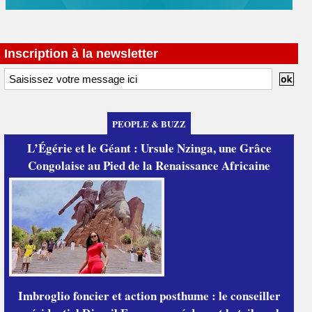
Inscription à la newsletter
PEOPLE & BUZZ
L’Égérie et le Géant : Ursule Nzinga, une Grâce
Congolaise au Pied de la Renaissance Africaine
Imbroglio foncier et action posthume : le conseiller