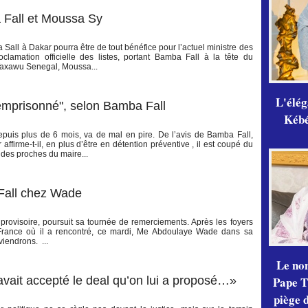
 Fall et Moussa Sy
 Sall à Dakar pourra être de tout bénéfice pour l’actuel ministre des
clamation officielle des listes, portant Bamba Fall à la tête du
Taxawu Senegal, Moussa...
L'élé
 emprisonné", selon Bamba Fall
Kébé,
puis plus de 6 mois, va de mal en pire. De l’avis de Bamba Fall,
ffirme-t-il, en plus d’être en détention préventive , il est coupé du
des proches du maire...
ll chez Wade
provisoire, poursuit sa tournée de remerciements. Après les foyers
a France où il a rencontré, ce mardi, Me Abdoulaye Wade dans sa
viendrons. ...
Le no
Pape Th
 avait accepté le deal qu’on lui a proposé…»
piège 