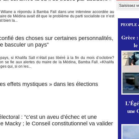
ye Wilane a répondu à Bamba Fall dans une interview accordée au
aire de Médina avait dit que le problème du parti socialiste ce n’est
 bien la...
PEOPLE 
Grèce :
 confié des choses sur certaines personnalités,
le
ire basculer un pays”
ays, si Khalifa Sall n’était pas libéré à la fin du mois d’octobre?
l’on se fie aux alertes du maire de la Médina, Bamba Fall. «Khalifa
s qui, si on les...
s effets mystiques » dans les élections
L’Égér
une G
lectoral : “c’est un aveu d’échec et une
de Macky ; le Conseil constitutionnel va valider