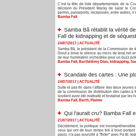
C’est la tête de liste départementale de la Co
décision du Président Macky de saisir le Con
permis, passeports, récépissés, entre autres, n’e
Bamba Fall
Samba Bâ rétablit la vérité d
Fall de kidnapping et de séquest
24/07/2017
|
ACTUALITÉ
Samba Bâ, le président de la Commission de di
Diouf a brisé le silence au micro de leral.net en
de leur humiliation orchestrée pour un buzz polit
Bamba Fall
,
Barthélémy Dias
,
kidnapping
,
Sa
Scandale des cartes : Une pla
24/07/2017
|
ACTUALITÉ
Suite et pas fin dans l’affaire des deux jeunes
de la commission de distribution des cartes 
soutient avoir été maltraité et brutalisé par les
Bamba Fall
,
Barth
,
Plainte
Qui l'aurait cru? Bamba Fall
21/07/2017
|
ACTUALITÉ
Décidément, la politique est incompréhensible
ceux qui ont de tous temps tiré à bout portant 
pays), n'a pas sourcillé à "flirter" avec Pa Bi, le