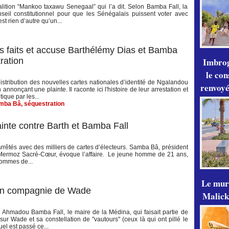
alition “Mankoo taxawu Senegaal” qui l’a dit. Selon Bamba Fall, la
seil constitutionnel pour que les Sénégalais puissent voter avec
st rien d’autre qu’un...
es faits et accuse Barthélémy Dias et Bamba
Imbrog
ration
le con
stribution des nouvelles cartes nationales d’identité de Ngalandou
renvoyé
 annonçant une plainte. Il raconte ici l'histoire de leur arrestation et
ique par les...
mba Bâ
,
séquestration
inte contre Barth et Bamba Fall
 arrêtés avec des milliers de cartes d’électeurs. Samba Bâ, président
à Mermoz Sacré-Cœur, évoque l’affaire. Le jeune homme de 21 ans,
 hommes de...
Le mur
 en compagnie de Wade
Malick
. Ahmadou Bamba Fall, le maire de la Médina, qui faisait partie de
sur Wade et sa constellation de "vautours" (ceux là qui ont pillé le
quel est passé ce...