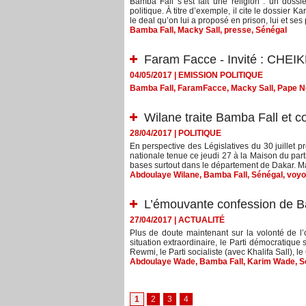
Bamba Fall s’est fait une religion : un dossie
politique. À titre d’exemple, il cite le dossier
le deal qu’on lui a proposé en prison, lui et ses 
Bamba Fall
,
Macky Sall
,
presse
,
Sénégal
Faram Facce - Invité : CH
04/05/2017
|
EMISSION POLITIQUE
Bamba Fall
,
FaramFacce
,
Macky Sall
,
Pape N
Wilane traite Bamba Fall et 
28/04/2017
|
POLITIQUE
En perspective des Législatives du 30 juillet pro
nationale tenue ce jeudi 27 à la Maison du part
bases surtout dans le département de Dakar. Mai
Abdoulaye Wilane
,
Bamba Fall
,
Sénégal
,
voyo
L’émouvante confession de B
27/04/2017
|
ACTUALITÉ
Plus de doute maintenant sur la volonté de l’o
situation extraordinaire, le Parti démocratiqu
Rewmi, le Parti socialiste (avec Khalifa Sall), le
Abdoulaye Wade
,
Bamba Fall
,
Karim Wade
,
S
1
2
3
4