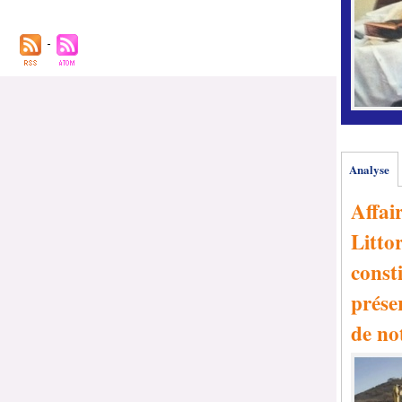
Analyse
Affai
Littor
consti
prése
de no