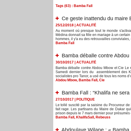
Tags (63) : Bamba Fall
Ce geste inattendu du maire 
25/12/2018
|
ACTUALITÉ
Au moment où presque tout le monde s'activait
Médina donnait sa fille en mariage à un certain
hommes, il y'a eu des retrouvailles conviviales, c
Bamba Fall
Bamba déballe contre Abdou 
30/10/2017
|
ACTUALITÉ
Bamba déballe contre Abdou Mbow et Cie Le re
Samedi dernier lors du assemblement des Kha
socialistes pro Tanor, a usé de tous les noms d’
Abdou Mbow
,
Bamba Fall
,
Cie
Bamba Fall : “Khalifa ne ser
27/10/2017
|
POLITIQUE
Le tollé suscité par la saisine du Procureur de
fait rage. Les partisans du Maire de Dakar qui
prison depuis le 7 mars dernier pour présumés 
Bamba Fall
,
KhalifaSall
,
Rebeuss
Abdoulaye Wilane : « Bamba Fal