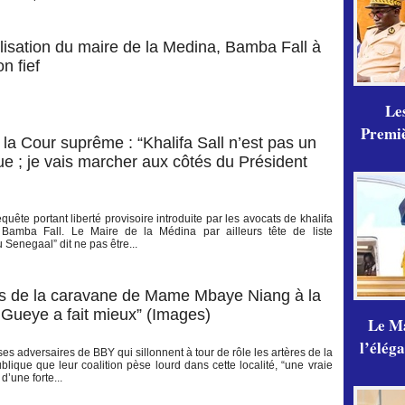
ilisation du maire de la Medina, Bamba Fall à
n fief
Les
Premiè
 la Cour suprême : “Khalifa Sall n’est pas un
que ; je vais marcher aux côtés du Président
uête portant liberté provisoire introduite par les avocats de khalifa
ur Bamba Fall. Le Maire de la Médina par ailleurs tête de liste
Senegaal” dit ne pas être...
ts de la caravane de Mame Mbaye Niang à la
Gueye a fait mieux” (Images)
Le Ma
l’élég
 adversaires de BBY qui sillonnent à tour de rôle les artères de la
ique que leur coalition pèse lourd dans cette localité, “une vraie
’une forte...