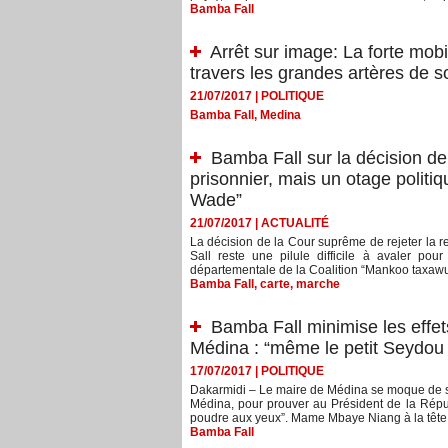
Bamba Fall
Arrêt sur image: La forte mob
travers les grandes artères de so
21/07/2017
|
POLITIQUE
Bamba Fall
,
Medina
Bamba Fall sur la décision de
prisonnier, mais un otage politi
Wade”
21/07/2017
|
ACTUALITÉ
La décision de la Cour suprême de rejeter la req
Sall reste une pilule difficile à avaler po
départementale de la Coalition “Mankoo taxawu 
Bamba Fall
,
carte
,
marche
Bamba Fall minimise les effe
Médina : “même le petit Seydou 
17/07/2017
|
POLITIQUE
Dakarmidi – Le maire de Médina se moque de ses
Médina, pour prouver au Président de la Républ
poudre aux yeux”. Mame Mbaye Niang à la tête d
Bamba Fall