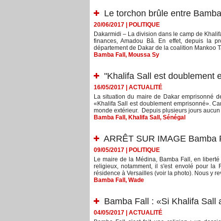
Le torchon brûle entre Bamba
20/06/2017
|
POLITIQUE
Dakarmidi – La division dans le camp de Khalifa
finances, Amadou Bâ. En effet, depuis la pro
département de Dakar de la coalition Mankoo 
Bamba Fall
,
Moussa Sy
"Khalifa Sall est doublement
16/05/2017
|
ACTUALITÉ
La situation du maire de Dakar emprisonné de
«Khalifa Sall est doublement emprisonné». Car a
monde extérieur. Depuis plusieurs jours aucun 
Bamba Fall
,
Khalifa Sall
,
Sénégal
ARRÊT SUR IMAGE Bamba Fa
09/05/2017
|
POLITIQUE
Le maire de la Médina, Bamba Fall, en liberté 
religieux, notamment, il s'est envolé pour l
résidence à Versailles (voir la photo). Nous y re
Bamba Fall
,
Wade
Bamba Fall : «Si Khalifa Sall
04/05/2017
|
ACTUALITÉ