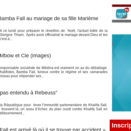
Bamba Fall au mariage de sa fille Marième
 ce lundi pour préparer le réveillon de Noël, l'actuel édile de la
 Serigne Thiam. Après avoir officialisé le mariage devant Dieu et les
'est à...
Mbow et Cie (images)
sponsable socialiste de Médina est vraiment un as du déballage.
lifistes, Bamba Fall, furieux contre le régime et ses camarades
oiseau pour vilipender ses...
a pas entendu à Rebeuss”
 la République pour lever l’immunité parlementaire de Khalifa Sall,
 trouvent là, un aveu d’échec du plan ourdi contre Khalifa Sall en
détournement...
Inscri
l est arrivé là où il se trouve par accident »