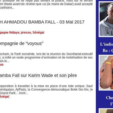
r politique ne se règle pas devant la justice, mais sur le terrain
 Karim Wade avant de révéler que «si (le maire de Dakar) avait accepté
partisans...
EIKH AHMADOU BAMBA FALL - 03 Mai 2017
gagne Ndiaye
,
presse
,
Sénégal
L'indi
compagnie de "voyous"
Ba : 
chain, le Parti socialiste, lors de la réunion du Secrétariat exécutif
i, a initié un vaste programme d’animation et de mobilisation de ses
s le...
us
amba Fall sur Karim Wade et son père
pposition à travailler à la mise en place d’une liste unique. Sauf
e sénégalais, Aj/Pads, la Convergence démocratique Bokk Gis-Gis, le
 Grand Parti… iront...
Che
énégal
l