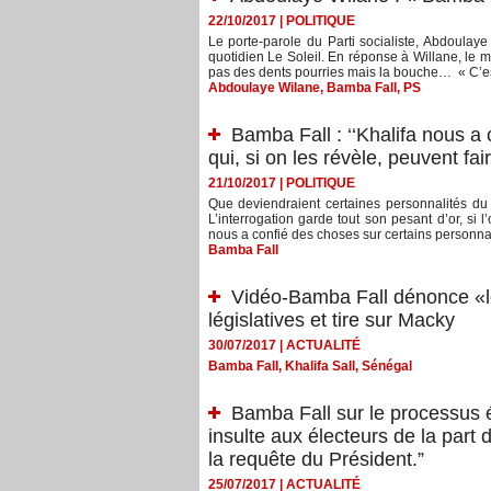
22/10/2017
|
POLITIQUE
Le porte-parole du Parti socialiste, Abdoula
quotidien Le Soleil. En réponse à Willane, le m
pas des dents pourries mais la bouche… « C’est
Abdoulaye Wilane
,
Bamba Fall
,
PS
Bamba Fall : ‘‘Khalifa nous a
qui, si on les révèle, peuvent fa
21/10/2017
|
POLITIQUE
Que deviendraient certaines personnalités du p
L’interrogation garde tout son pesant d’or, si 
nous a confié des choses sur certains personnage
Bamba Fall
Vidéo-Bamba Fall dénonce «le
législatives et tire sur Macky
30/07/2017
|
ACTUALITÉ
Bamba Fall
,
Khalifa Sall
,
Sénégal
Bamba Fall sur le processus é
insulte aux électeurs de la part 
la requête du Président.”
25/07/2017
|
ACTUALITÉ