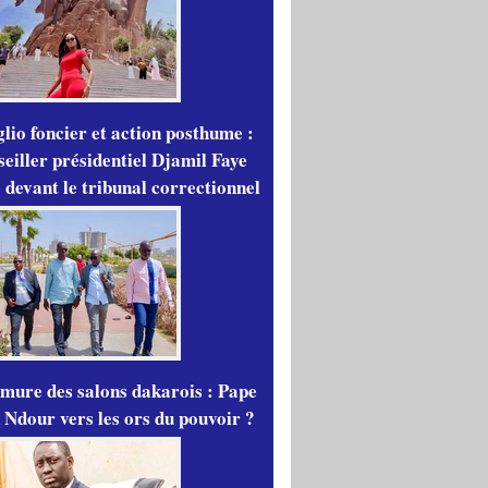
lio foncier et action posthume :
seiller présidentiel Djamil Faye
 devant le tribunal correctionnel
mure des salons dakarois : Pape
 Ndour vers les ors du pouvoir ?