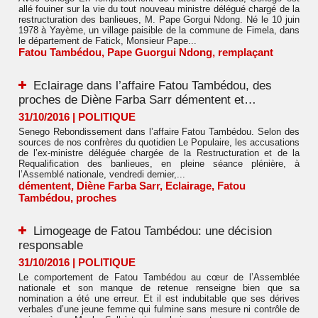
allé fouiner sur la vie du tout nouveau ministre délégué chargé de la
restructuration des banlieues, M. Pape Gorgui Ndong. Né le 10 juin
1978 à Yayème, un village paisible de la commune de Fimela, dans
le département de Fatick, Monsieur Pape...
Fatou Tambédou
,
Pape Guorgui Ndong
,
remplaçant
Eclairage dans l’affaire Fatou Tambédou, des
proches de Diène Farba Sarr démentent et…
31/10/2016
|
POLITIQUE
Senego Rebondissement dans l’affaire Fatou Tambédou. Selon des
sources de nos confrères du quotidien Le Populaire, les accusations
de l’ex-ministre déléguée chargée de la Restructuration et de la
Requalification des banlieues, en pleine séance plénière, à
l’Assemblé nationale, vendredi dernier,...
démentent
,
Diène Farba Sarr
,
Eclairage
,
Fatou
Tambédou
,
proches
Limogeage de Fatou Tambédou: une décision
responsable
31/10/2016
|
POLITIQUE
Le comportement de Fatou Tambédou au cœur de l’Assemblée
nationale et son manque de retenue renseigne bien que sa
nomination a été une erreur. Et il est indubitable que ses dérives
verbales d’une jeune femme qui fulmine sans mesure ni contrôle de