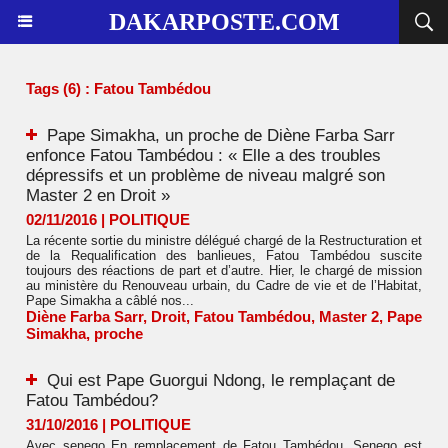
DAKARPOSTE.COM
Tags (6) : Fatou Tambédou
Pape Simakha, un proche de Diène Farba Sarr
enfonce Fatou Tambédou : « Elle a des troubles
dépressifs et un problème de niveau malgré son
Master 2 en Droit »
02/11/2016
|
POLITIQUE
La récente sortie du ministre délégué chargé de la Restructuration et
de la Requalification des banlieues, Fatou Tambédou suscite
toujours des réactions de part et d’autre. Hier, le chargé de mission
au ministère du Renouveau urbain, du Cadre de vie et de l’Habitat,
Pape Simakha a câblé nos...
Diène Farba Sarr
,
Droit
,
Fatou Tambédou
,
Master 2
,
Pape
Simakha
,
proche
Qui est Pape Guorgui Ndong, le remplaçant de
Fatou Tambédou?
31/10/2016
|
POLITIQUE
Avec senego En remplacement de Fatou Tambédou, Senego est