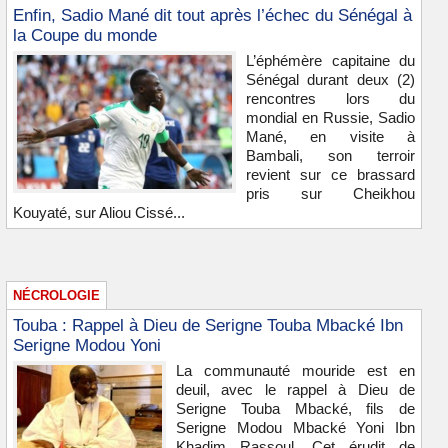
Enfin, Sadio Mané dit tout après l’échec du Sénégal à
la Coupe du monde
L’éphémère capitaine du
Sénégal durant deux (2)
rencontres lors du
mondial en Russie, Sadio
Mané, en visite à
Bambali, son terroir
revient sur ce brassard
pris sur Cheikhou
Kouyaté, sur Aliou Cissé...
NÉCROLOGIE
Touba : Rappel à Dieu de Serigne Touba Mbacké Ibn
Serigne Modou Yoni
La communauté mouride est en
deuil, avec le rappel à Dieu de
Serigne Touba Mbacké, fils de
Serigne Modou Mbacké Yoni Ibn
Khadim Rassoul. Cet érudit de