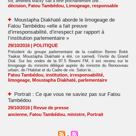
soi, amènera Macky Sall à tenir prochainement une...
décision
,
Fatou Tambédou
,
Limogeage
,
responsable
Moustapha Diakhaté aborde le limogeage de
Fatou Tambédou «elle a fait preuve
d’irresponsabilité, d’irrespect par rapport à
l’institution parlementaire »
29/10/2016
|
POLITIQUE
Président du groupe parlementaire de la coalition Benno Bokk
Yaakar, Moustapha Diakhaté a été, ce samedi, l’invité du Grand
Oral. Sur les ondes de la 97.5 Rewmi FM, il est revenu sur le
limogeage du ministre délégué auprès du ministre du Renouveau
urbain, de l’Habitat et du Cadre de vie. Selon le...
Fatou Tambédou
,
institution
,
irresponsabilité
,
limogeage
,
Moustapha Diakhaté
,
parlementaire
Portrait : Ce que vous ne saviez pas sur Fatou
Tambédou
29/10/2016
|
Revue de presse
ancienne
,
Fatou Tambédou
,
ministre
,
Portrait