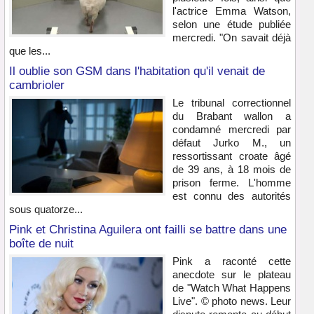
l'actrice Emma Watson,
selon une étude publiée
mercredi. "On savait déjà
que les...
Il oublie son GSM dans l'habitation qu'il venait de
cambrioler
Le tribunal correctionnel
du Brabant wallon a
condamné mercredi par
défaut Jurko M., un
ressortissant croate âgé
de 39 ans, à 18 mois de
prison ferme. L'homme
est connu des autorités
sous quatorze...
Pink et Christina Aguilera ont failli se battre dans une
boîte de nuit
Pink a raconté cette
anecdote sur le plateau
de "Watch What Happens
Live". © photo news. Leur