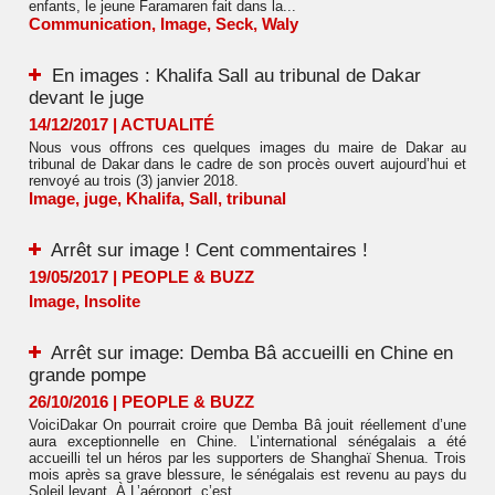
enfants, le jeune Faramaren fait dans la...
Communication
,
Image
,
Seck
,
Waly
En images : Khalifa Sall au tribunal de Dakar
devant le juge
14/12/2017
|
ACTUALITÉ
Nous vous offrons ces quelques images du maire de Dakar au
tribunal de Dakar dans le cadre de son procès ouvert aujourd’hui et
renvoyé au trois (3) janvier 2018.
Image
,
juge
,
Khalifa
,
Sall
,
tribunal
Arrêt sur image ! Cent commentaires !
19/05/2017
|
PEOPLE & BUZZ
Image
,
Insolite
Arrêt sur image: Demba Bâ accueilli en Chine en
grande pompe
26/10/2016
|
PEOPLE & BUZZ
VoiciDakar On pourrait croire que Demba Bâ jouit réellement d’une
aura exceptionnelle en Chine. L’international sénégalais a été
accueilli tel un héros par les supporters de Shanghaï Shenua. Trois
mois après sa grave blessure, le sénégalais est revenu au pays du
Soleil levant. À L’aéroport, c’est...