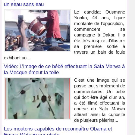
un seau sans eau
Le candidat Ousmane
Sonko, 44 ans, figure
montante de l'opposition,
commencent sa
campagne à Dakar. Il a
été très inspiré d'illustrer
sa première sortie à
travers un bain de foule
exhibant un...
Vidéo: L’image de ce bébé effectuant la Safa Marwa à
la Mecque émeut la toile
C’est une image qui se
passe tout simplement de
commentaires. Un bébé
qui doit être âgé d’un an,
a été filmé effectuant la
course du Safa Marwa
attirant ainsi la curiosité
de plusieurs pèlerins...
Les moutons capables de reconnaître Obama et
Emma Watson sur photo