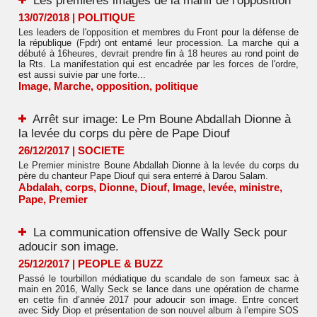
Les premières images de la manif de l'opposition
13/07/2018
|
POLITIQUE
Les leaders de l'opposition et membres du Front pour la défense de
la république (Fpdr) ont entamé leur procession. La marche qui a
débuté à 16heures, devrait prendre fin à 18 heures au rond point de
la Rts. La manifestation qui est encadrée par les forces de l'ordre,
est aussi suivie par une forte...
Image
,
Marche
,
opposition
,
politique
Arrêt sur image: Le Pm Boune Abdallah Dionne à
la levée du corps du père de Pape Diouf
26/12/2017
|
SOCIETE
Le Premier ministre Boune Abdallah Dionne à la levée du corps du
père du chanteur Pape Diouf qui sera enterré à Darou Salam.
Abdalah
,
corps
,
Dionne
,
Diouf
,
Image
,
levée
,
ministre
,
Pape
,
Premier
La communication offensive de Wally Seck pour
adoucir son image.
25/12/2017
|
PEOPLE & BUZZ
Passé le tourbillon médiatique du scandale de son fameux sac à
main en 2016, Wally Seck se lance dans une opération de charme
en cette fin d’année 2017 pour adoucir son image. Entre concert
avec Sidy Diop et présentation de son nouvel album à l’empire SOS