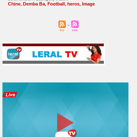
Chine
,
Demba Ba
,
Football
,
heros
,
Image