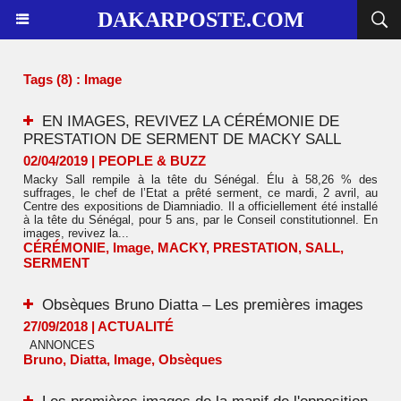
DAKARPOSTE.COM
Tags (8) : Image
EN IMAGES, REVIVEZ LA CÉRÉMONIE DE
PRESTATION DE SERMENT DE MACKY SALL
02/04/2019
|
PEOPLE & BUZZ
Macky Sall rempile à la tête du Sénégal. Élu à 58,26 % des
suffrages, le chef de l’Etat a prêté serment, ce mardi, 2 avril, au
Centre des expositions de Diamniadio. Il a officiellement été installé
à la tête du Sénégal, pour 5 ans, par le Conseil constitutionnel. En
images, revivez la...
CÉRÉMONIE
,
Image
,
MACKY
,
PRESTATION
,
SALL
,
SERMENT
Obsèques Bruno Diatta – Les premières images
27/09/2018
|
ACTUALITÉ
ANNONCES
Bruno
,
Diatta
,
Image
,
Obsèques