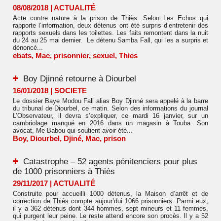
08/08/2018
|
ACTUALITÉ
Acte contre nature à la prison de Thiès. Selon Les Echos qui
rapporte l’information, deux détenus ont été surpris d’entretenir des
rapports sexuels dans les toilettes. Les faits remontent dans la nuit
du 24 au 25 mai dernier. Le détenu Samba Fall, qui les a surpris et
dénoncé...
ebats
,
Mac
,
prisonnier
,
sexuel
,
Thies
Boy Djinné retourne à Diourbel
16/01/2018
|
SOCIETE
Le dossier Baye Modou Fall alias Boy Djinné sera appelé à la barre
du tribunal de Diourbel, ce matin. Selon des informations du journal
L’Observateur, il devra s’expliquer, ce mardi 16 janvier, sur un
cambriolage manqué en 2016 dans un magasin à Touba. Son
avocat, Me Babou qui soutient avoir été...
Boy
,
Diourbel
,
Djiné
,
Mac
,
prison
Catastrophe – 52 agents pénitenciers pour plus
de 1000 prisonniers à Thiès
29/11/2017
|
ACTUALITÉ
Construite pour accueilli 1000 détenus, la Maison d’arrêt et de
correction de Thiès compte aujour’dui 1066 prisonniers. Parmi eux,
il y a 362 détenus dont 344 hommes, sept mineurs et 11 femmes,
qui purgent leur peine. Le reste attend encore son procès. Il y a 52