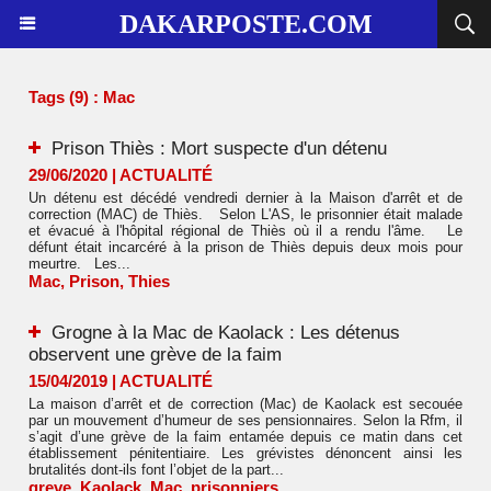
DAKARPOSTE.COM
Tags (9) : Mac
Prison Thiès : Mort suspecte d'un détenu
29/06/2020
|
ACTUALITÉ
Un détenu est décédé vendredi dernier à la Maison d'arrêt et de
correction (MAC) de Thiès. Selon L'AS, le prisonnier était malade
et évacué à l'hôpital régional de Thiès où il a rendu l'âme. Le
défunt était incarcéré à la prison de Thiès depuis deux mois pour
meurtre. Les...
Mac
,
Prison
,
Thies
Grogne à la Mac de Kaolack : Les détenus
observent une grève de la faim
15/04/2019
|
ACTUALITÉ
La maison d’arrêt et de correction (Mac) de Kaolack est secouée
par un mouvement d’humeur de ses pensionnaires. Selon la Rfm, il
s’agit d’une grève de la faim entamée depuis ce matin dans cet
établissement pénitentiaire. Les grévistes dénoncent ainsi les
brutalités dont-ils font l’objet de la part...
greve
,
Kaolack
,
Mac
,
prisonniers