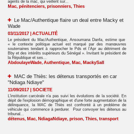
agents de la mac, qui veillent sur...
Mac
,
pénitenciers
,
prisonniers
,
Thies
Le Mac/Authentique flaire un deal entre Macky et
Wade
03/11/2017
|
ACTUALITÉ
Le président du Mac/Authentique, Ansoumana Danfa, estime que
« le contexte politique actuel est marqué par des manœuvres
souterraines tendant à rapprocher le Pds et l’Apr au détriment de
Bby et des intérêts supérieurs du Sénégal ». Invitant le président de
la République et ses...
AbdoulayeWade
,
Authentique
,
Mac
,
MackySall
MAC de Thiès: les détenus transportés en car
"Ndiaga Ndiaye"
11/09/2017
|
SOCIETE
L'institution carcérale n'a pas suivi les évolutions de la société. En
dépit de l'explosion démographique et d'une forte augmentation de la
délinquance, la MAC de Thiès est confronté à un problème de
véhicule qui commence à perdurer. Pour convoyer les détenus au
tribunal...
détenus
,
Mac
,
NdiagaNdiaye
,
prison
,
Thies
,
transport