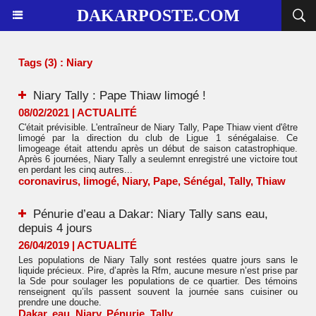
DAKARPOSTE.COM
Tags (3) : Niary
Niary Tally : Pape Thiaw limogé !
08/02/2021
|
ACTUALITÉ
C'était prévisible. L'entraîneur de Niary Tally, Pape Thiaw vient d'être
limogé par la direction du club de Ligue 1 sénégalaise. Ce
limogeage était attendu après un début de saison catastrophique.
Après 6 journées, Niary Tally a seulemnt enregistré une victoire tout
en perdant les cinq autres...
coronavirus
,
limogé
,
Niary
,
Pape
,
Sénégal
,
Tally
,
Thiaw
Pénurie d’eau a Dakar: Niary Tally sans eau,
depuis 4 jours
26/04/2019
|
ACTUALITÉ
Les populations de Niary Tally sont restées quatre jours sans le
liquide précieux. Pire, d’après la Rfm, aucune mesure n’est prise par
la Sde pour soulager les populations de ce quartier. Des témoins
renseignent qu’ils passent souvent la journée sans cuisiner ou
prendre une douche.
Dakar
,
eau
,
Niary
,
Pénurie
,
Tally