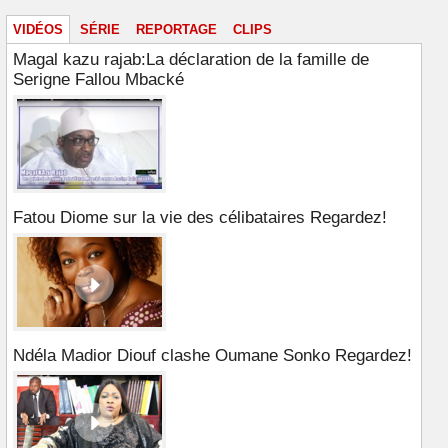
VIDÉOS
SÉRIE
REPORTAGE
CLIPS
Magal kazu rajab:La déclaration de la famille de
Serigne Fallou Mbacké
Fatou Diome sur la vie des célibataires Regardez!
Ndéla Madior Diouf clashe Oumane Sonko Regardez!