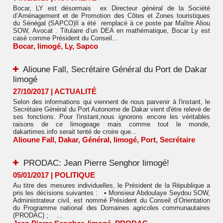
Bocar, LY est désormais ex Directeur général de la Société
d’Aménagement et de Promotion des Côtes et Zones touristiques
du Sénégal (SAPCO)Il a été remplacé à ce poste par Maître Aliou
SOW, Avocat . Titulaire d’un DEA en mathématique, Bocar Ly est
casé comme Président du Conseil...
Bocar
,
limogé
,
Ly
,
Sapco
Alioune Fall, Secrétaire Général du Port de Dakar
limogé
27/10/2017
|
ACTUALITÉ
Selon des informations qui viennent de nous parvenir à l'instant, le
Secrétaire Général du Port Autonome de Dakar vient d'étre relevé de
ses fonctions. Pour l'instant,nous ignorons encore les véritables
raisons de ce limogeage mais comme tout le monde,
dakartimes.info serait tenté de croire que...
Alioune Fall
,
Dakar
,
Général
,
limogé
,
Port
,
Secrétaire
PRODAC: Jean Pierre Senghor limogé!
05/01/2017
|
POLITIQUE
Au titre des mesures individuelles, le Président de la République a
pris les décisions suivantes : • Monsieur Abdoulaye Seydou SOW,
Administrateur civil, est nommé Président du Conseil d’Orientation
du Programme national des Domaines agricoles communautaires
(PRODAC) ; ...