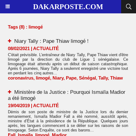
DAKARPOSTE.COM
Tags (8) : limogé
Niary Tally : Pape Thiaw limogé !
08/02/2021
|
ACTUALITÉ
C'était prévisible. L'entraîneur de Niary Tally, Pape Thiaw vient d'être
limogé par la direction du club de Ligue 1 sénégalaise. Ce
limogeage était attendu après un début de saison catastrophique.
Après 6 journées, Niary Tally a seulemnt enregistré une victoire tout
en perdant les cinq autres...
coronavirus
,
limogé
,
Niary
,
Pape
,
Sénégal
,
Tally
,
Thiaw
Ministère de la Justice : Pourquoi Ismaïla Madior
a été limogé
19/04/2019
|
ACTUALITÉ
Démis de son poste de ministre de la Justice lors du dernier
remaniement, Ismaïla Madior Fall a été nommé, aussitôt après,
ministre d’État à la présidence de la République. Quelques jours
après, les langues commencent à se délier sur les raisons de son
limogeage. Selon Enquête, ce sont des barons...
Fall
,
Ismaïla
,
limogé
,
Madior