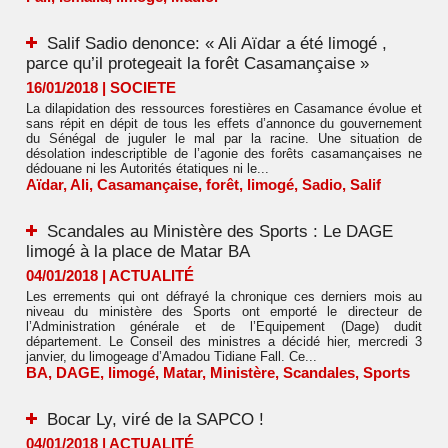
Salif Sadio denonce: « Ali Aïdar a été limogé ,
parce qu’il protegeait la forêt Casamançaise »
16/01/2018
|
SOCIETE
La dilapidation des ressources forestières en Casamance évolue et
sans répit en dépit de tous les effets d’annonce du gouvernement
du Sénégal de juguler le mal par la racine. Une situation de
désolation indescriptible de l’agonie des forêts casamançaises ne
dédouane ni les Autorités étatiques ni le...
Aïdar
,
Ali
,
Casamançaise
,
forêt
,
limogé
,
Sadio
,
Salif
Scandales au Ministère des Sports : Le DAGE
limogé à la place de Matar BA
04/01/2018
|
ACTUALITÉ
Les errements qui ont défrayé la chronique ces derniers mois au
niveau du ministère des Sports ont emporté le directeur de
l’Administration générale et de l’Equipement (Dage) dudit
département. Le Conseil des ministres a décidé hier, mercredi 3
janvier, du limogeage d’Amadou Tidiane Fall. Ce...
BA
,
DAGE
,
limogé
,
Matar
,
Ministère
,
Scandales
,
Sports
Bocar Ly, viré de la SAPCO !
04/01/2018
|
ACTUALITÉ