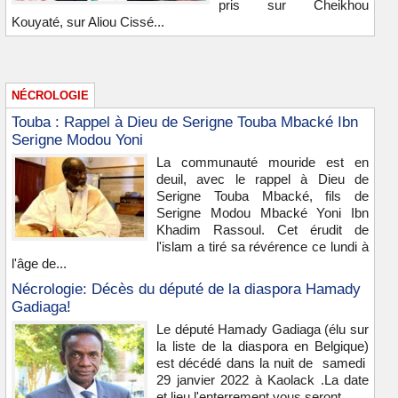
pris sur Cheikhou
Kouyaté, sur Aliou Cissé...
NÉCROLOGIE
Touba : Rappel à Dieu de Serigne Touba Mbacké Ibn
Serigne Modou Yoni
La communauté mouride est en
deuil, avec le rappel à Dieu de
Serigne Touba Mbacké, fils de
Serigne Modou Mbacké Yoni Ibn
Khadim Rassoul. Cet érudit de
l'islam a tiré sa révérence ce lundi à
l'âge de...
Nécrologie: Décès du député de la diaspora Hamady
Gadiaga!
Le député Hamady Gadiaga (élu sur
la liste de la diaspora en Belgique)
est décédé dans la nuit de samedi
29 janvier 2022 à Kaolack .La date
et lieu l'enterrement vous seront ...