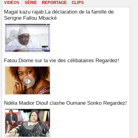
VIDÉOS
SÉRIE
REPORTAGE
CLIPS
Magal kazu rajab:La déclaration de la famille de
Serigne Fallou Mbacké
Fatou Diome sur la vie des célibataires Regardez!
Ndéla Madior Diouf clashe Oumane Sonko Regardez!