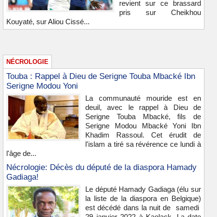
revient sur ce brassard
pris sur Cheikhou
Kouyaté, sur Aliou Cissé...
NÉCROLOGIE
Touba : Rappel à Dieu de Serigne Touba Mbacké Ibn
Serigne Modou Yoni
La communauté mouride est en
deuil, avec le rappel à Dieu de
Serigne Touba Mbacké, fils de
Serigne Modou Mbacké Yoni Ibn
Khadim Rassoul. Cet érudit de
l'islam a tiré sa révérence ce lundi à
l'âge de...
Nécrologie: Décès du député de la diaspora Hamady
Gadiaga!
Le député Hamady Gadiaga (élu sur
la liste de la diaspora en Belgique)
est décédé dans la nuit de samedi
29 janvier 2022 à Kaolack .La date