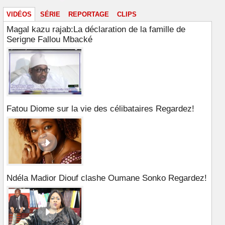
VIDÉOS
SÉRIE
REPORTAGE
CLIPS
Magal kazu rajab:La déclaration de la famille de
Serigne Fallou Mbacké
Fatou Diome sur la vie des célibataires Regardez!
Ndéla Madior Diouf clashe Oumane Sonko Regardez!