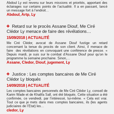
Abdoul Ly est revenu sur leurs missions et priorités, apportant des
éclairages sur certains points de l’actualité. Il a en passant, lancé
un message fort à l’endroit...
Abdoul
,
Artp
,
Ly
Retard sur le procès Assane Diouf, Me Ciré
Clédor Ly menace de faire des révélations…
15/09/2018
|
ACTUALITÉ
Me Ciré Clédor, avocat de Assane Diouf fustige un retard
concernant la tenue du procès de son client. Ainsi, il menace de
faire des révélations en convoquant une conférence de presse. «
Depuis mardi, je suis sur le combat d’Assane Diouf pour qu’on le
programme la semaine prochaine. Sinon,...
Assane
,
Cledor
,
Diouf
,
jugement
,
Ly
Justice : Les comptes bancaires de Me Ciré
Clédor Ly bloqués
14/09/2018
|
ACTUALITÉ
Les comptes bancaires personnels de Me Ciré Clédor Ly, conseil de
Karim Wade et de Khalifa Sall, ont été bloqués. Cette situation a été
confirmée, ce vendredi, par l’intéressé, lui-même. « Cela est vrai.
Tout ce que je mets dans mes comptes bancaires, ils (les agents
judiciaires de l’Etat) les...
cledor
,
Ly