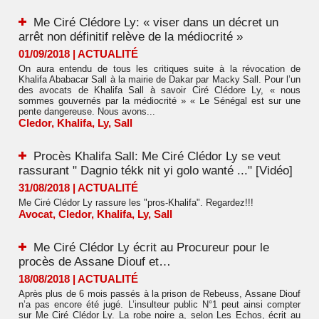
Me Ciré Clédore Ly: « viser dans un décret un
arrêt non définitif relève de la médiocrité »
01/09/2018
|
ACTUALITÉ
On aura entendu de tous les critiques suite à la révocation de
Khalifa Ababacar Sall à la mairie de Dakar par Macky Sall. Pour l’un
des avocats de Khalifa Sall à savoir Ciré Clédore Ly, « nous
sommes gouvernés par la médiocrité » « Le Sénégal est sur une
pente dangereuse. Nous avons...
Cledor
,
Khalifa
,
Ly
,
Sall
Procès Khalifa Sall: Me Ciré Clédor Ly se veut
rassurant " Dagnio tékk nit yi golo wanté ..." [Vidéo]
31/08/2018
|
ACTUALITÉ
Me Ciré Clédor Ly rassure les "pros-Khalifa". Regardez!!!
Avocat
,
Cledor
,
Khalifa
,
Ly
,
Sall
Me Ciré Clédor Ly écrit au Procureur pour le
procès de Assane Diouf et…
18/08/2018
|
ACTUALITÉ
Après plus de 6 mois passés à la prison de Rebeuss, Assane Diouf
n’a pas encore été jugé. L’insulteur public N°1 peut ainsi compter
sur Me Ciré Clédor Ly. La robe noire a, selon Les Echos, écrit au