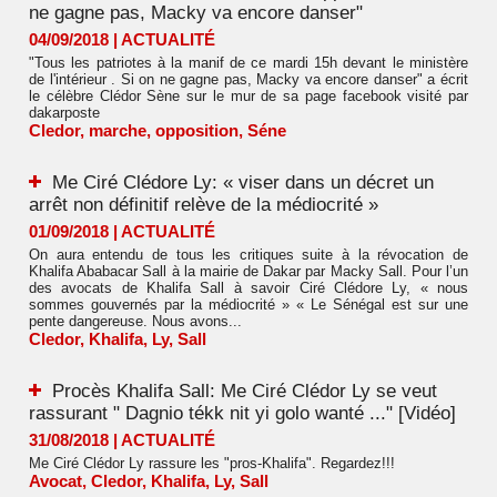
ne gagne pas, Macky va encore danser"
04/09/2018
|
ACTUALITÉ
"Tous les patriotes à la manif de ce mardi 15h devant le ministère
de l'intérieur . Si on ne gagne pas, Macky va encore danser" a écrit
le célèbre Clédor Sène sur le mur de sa page facebook visité par
dakarposte
Cledor
,
marche
,
opposition
,
Séne
Me Ciré Clédore Ly: « viser dans un décret un
arrêt non définitif relève de la médiocrité »
01/09/2018
|
ACTUALITÉ
On aura entendu de tous les critiques suite à la révocation de
Khalifa Ababacar Sall à la mairie de Dakar par Macky Sall. Pour l’un
des avocats de Khalifa Sall à savoir Ciré Clédore Ly, « nous
sommes gouvernés par la médiocrité » « Le Sénégal est sur une
pente dangereuse. Nous avons...
Cledor
,
Khalifa
,
Ly
,
Sall
Procès Khalifa Sall: Me Ciré Clédor Ly se veut
rassurant " Dagnio tékk nit yi golo wanté ..." [Vidéo]
31/08/2018
|
ACTUALITÉ
Me Ciré Clédor Ly rassure les "pros-Khalifa". Regardez!!!
Avocat
,
Cledor
,
Khalifa
,
Ly
,
Sall