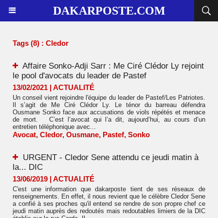
DAKARPOSTE.COM
Tags (8) : Cledor
Affaire Sonko-Adji Sarr : Me Ciré Clédor Ly rejoint
le pool d'avocats du leader de Pastef
13/02/2021
|
ACTUALITÉ
Un conseil vient rejoindre l'équipe du leader de Pastef/Les Patriotes.
Il s’agit de Me Ciré Clédor Ly. Le ténor du barreau défendra
Ousmane Sonko face aux accusations de viols répétés et menace
de mort. C’est l’avocat qui l’a dit, aujourd’hui, au cours d’un
entretien téléphonique avec...
Avocat
,
Cledor
,
Ousmane
,
Pastef
,
Sonko
URGENT - Cledor Sene attendu ce jeudi matin à
la... DIC
13/06/2019
|
ACTUALITÉ
C'est une information que dakarposte tient de ses réseaux de
renseignements. En effet, il nous revient que le célèbre Cledor Sene
a confié à ses proches qu'il entend se rendre de son propre chef ce
jeudi matin auprès des redoutés mais redoutables limiers de la DIC