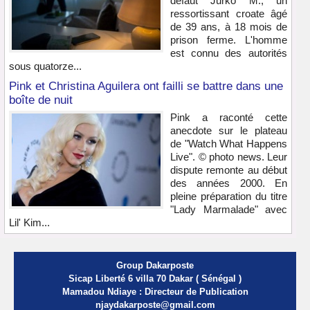
défaut Jurko M., un
ressortissant croate âgé
de 39 ans, à 18 mois de
prison ferme. L'homme
est connu des autorités
sous quatorze...
Pink et Christina Aguilera ont failli se battre dans une
boîte de nuit
Pink a raconté cette
anecdote sur le plateau
de "Watch What Happens
Live". © photo news. Leur
dispute remonte au début
des années 2000. En
pleine préparation du titre
"Lady Marmalade" avec
Lil' Kim...
Group Dakarposte
Sicap Liberté 6 villa 70 Dakar ( Sénégal )
Mamadou Ndiaye : Directeur de Publication
njaydakarposte@gmail.com