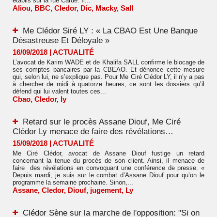
établis sur la rue Carde. Il...
Aliou
,
BBC
,
Cledor
,
Dic
,
Macky
,
Sall
Me Clédor Siré LY : « La CBAO Est Une Banque
Désastreuse Et Déloyale »
16/09/2018
|
ACTUALITÉ
L’avocat de Karim WADE et de Khalifa SALL confirme le blocage de
ses comptes bancaires par la CBEAO. Et dénonce cette mesure
qui, selon lui, ne s’explique pas. Pour Me Ciré Clédor LY, il n’y a pas
à chercher de midi à quatorze heures, ce sont les dossiers qu’il
défend qui lui valent toutes ces...
Cbao
,
Cledor
,
ly
Retard sur le procès Assane Diouf, Me Ciré
Clédor Ly menace de faire des révélations…
15/09/2018
|
ACTUALITÉ
Me Ciré Clédor, avocat de Assane Diouf fustige un retard
concernant la tenue du procès de son client. Ainsi, il menace de
faire des révélations en convoquant une conférence de presse. «
Depuis mardi, je suis sur le combat d’Assane Diouf pour qu’on le
programme la semaine prochaine. Sinon,...
Assane
,
Cledor
,
Diouf
,
jugement
,
Ly
Clédor Sène sur la marche de l'opposition: "Si on