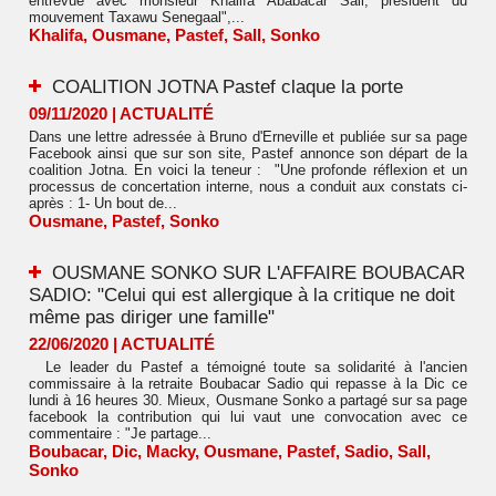
entrevue avec monsieur Khalifa Ababacar Sall, président du
mouvement Taxawu Senegaal",...
Khalifa
,
Ousmane
,
Pastef
,
Sall
,
Sonko
COALITION JOTNA Pastef claque la porte
09/11/2020
|
ACTUALITÉ
Dans une lettre adressée à Bruno d'Erneville et publiée sur sa page
Facebook ainsi que sur son site, Pastef annonce son départ de la
coalition Jotna. En voici la teneur : "Une profonde réflexion et un
processus de concertation interne, nous a conduit aux constats ci-
après : 1- Un bout de...
Ousmane
,
Pastef
,
Sonko
OUSMANE SONKO SUR L'AFFAIRE BOUBACAR
SADIO: "Celui qui est allergique à la critique ne doit
même pas diriger une famille"
22/06/2020
|
ACTUALITÉ
Le leader du Pastef a témoigné toute sa solidarité à l'ancien
commissaire à la retraite Boubacar Sadio qui repasse à la Dic ce
lundi à 16 heures 30. Mieux, Ousmane Sonko a partagé sur sa page
facebook la contribution qui lui vaut une convocation avec ce
commentaire : "Je partage...
Boubacar
,
Dic
,
Macky
,
Ousmane
,
Pastef
,
Sadio
,
Sall
,
Sonko