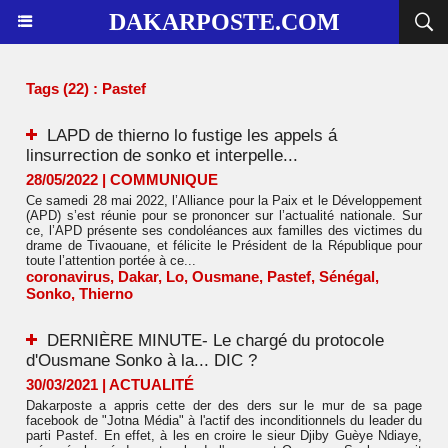
DAKARPOSTE.COM
Tags (22) : Pastef
LAPD de thierno lo fustige les appels á
linsurrection de sonko et interpelle...
28/05/2022
|
COMMUNIQUE
Ce samedi 28 mai 2022, l’Alliance pour la Paix et le Développement
(APD) s’est réunie pour se prononcer sur l’actualité nationale. Sur
ce, l’APD présente ses condoléances aux familles des victimes du
drame de Tivaouane, et félicite le Président de la République pour
toute l’attention portée à ce...
coronavirus
,
Dakar
,
Lo
,
Ousmane
,
Pastef
,
Sénégal
,
Sonko
,
Thierno
DERNIÈRE MINUTE- Le chargé du protocole
d'Ousmane Sonko à la... DIC ?
30/03/2021
|
ACTUALITÉ
Dakarposte a appris cette der des ders sur le mur de sa page
facebook de "Jotna Média" à l'actif des inconditionnels du leader du
parti Pastef. En effet, à les en croire le sieur Djiby Guèye Ndiaye,