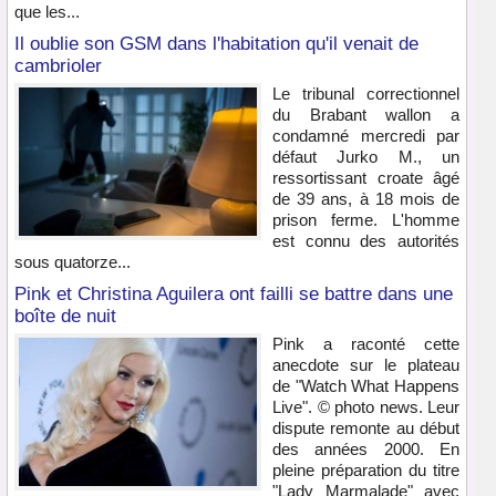
que les...
Il oublie son GSM dans l'habitation qu'il venait de
cambrioler
Le tribunal correctionnel
du Brabant wallon a
condamné mercredi par
défaut Jurko M., un
ressortissant croate âgé
de 39 ans, à 18 mois de
prison ferme. L'homme
est connu des autorités
sous quatorze...
Pink et Christina Aguilera ont failli se battre dans une
boîte de nuit
Pink a raconté cette
anecdote sur le plateau
de "Watch What Happens
Live". © photo news. Leur
dispute remonte au début
des années 2000. En
pleine préparation du titre
"Lady Marmalade" avec