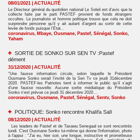
08/01/2021
|
ACTUALITÉ
Le Directeur général du quotidien national Le Soleil est d’avis que la
collecte faite par le parti PASTEF provient de fonds étrangers
occultes. Le journaliste et homme politique trouve que cela ne doit
surprendre personne qu’il y ait autant d’argent au sortir de cette
levée de fonds puisque l’État...
coronavirus
,
Mbaye
,
Ousmane
,
Pastef
,
Sénégal
,
Sonko
,
Yaham
SORTIE DE SONKO SUR SEN TV :Pastef
dément
31/12/2020
|
ACTUALITÉ
"Une fausse information circule, selon laquelle le Président
Ousmane Sonko serait l’invité de la Sen Tv ce jeudi 31décembre
2020. PASTEF-les Patriotes tient à informer le public qu’il s’agit
d’une fausse nouvelle. Aucune sortie médiatique du Président
Sonko n’est prévue ce jeudi 31 décembre 2020....
coronavirus
,
Ousmane
,
Pastef
,
Sénégal
,
Sentv
,
Sonko
POLITIQUE: Sonko rencontre Khalifa Sall
08/12/2020
|
ACTUALITÉ
Les leaders de Pastef et de Taxawu Senegaal se sont rencontrés
lundi. C'est Ousmane Sonko lui-même qui donne l'information, photo
à l'appui : "J'ai eu, hier soir, une longue, instructive et prometteuse