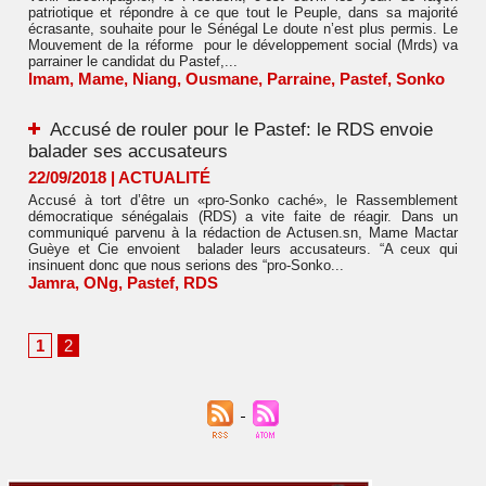
patriotique et répondre à ce que tout le Peuple, dans sa majorité
écrasante, souhaite pour le Sénégal Le doute n’est plus permis. Le
Mouvement de la réforme pour le développement social (Mrds) va
parrainer le candidat du Pastef,...
Imam
,
Mame
,
Niang
,
Ousmane
,
Parraine
,
Pastef
,
Sonko
Accusé de rouler pour le Pastef: le RDS envoie
balader ses accusateurs
22/09/2018
|
ACTUALITÉ
Accusé à tort d’être un «pro-Sonko caché», le Rassemblement
démocratique sénégalais (RDS) a vite faite de réagir. Dans un
communiqué parvenu à la rédaction de Actusen.sn, Mame Mactar
Guèye et Cie envoient balader leurs accusateurs. “A ceux qui
insinuent donc que nous serions des “pro-Sonko...
Jamra
,
ONg
,
Pastef
,
RDS
1
2