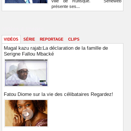
ville de Rufisque. Seneweb
présente ses...
Vidéos & images
VIDÉOS
SÉRIE
REPORTAGE
CLIPS
Magal kazu rajab:La déclaration de la famille de
Serigne Fallou Mbacké
Fatou Diome sur la vie des célibataires Regardez!