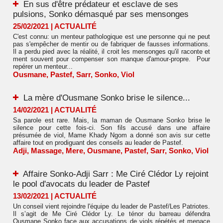
En sus d'être prédateur et esclave de ses
pulsions, Sonko démasqué par ses mensonges
25/02/2021
|
ACTUALITÉ
C'est connu: un menteur pathologique est une personne qui ne peut
pas s'empêcher de mentir ou de fabriquer de fausses informations.
Il a perdu pied avec la réalité, il croit les mensonges qu'il raconte et
ment souvent pour compenser son manque d'amour-propre. Pour
repérer un menteur...
Ousmane
,
Pastef
,
Sarr
,
Sonko
,
Viol
La mère d'Ousmane Sonko brise le silence...
14/02/2021
|
ACTUALITÉ
Sa parole est rare. Mais, la maman de Ousmane Sonko brise le
silence pour cette fois-ci. Son fils accusé dans une affaire
présumée de viol, Mame Khady Ngom a donné son avis sur cette
affaire tout en prodiguant des conseils au leader de Pastef.
Adji
,
Massage
,
Mere
,
Ousmane
,
Pastef
,
Sarr
,
Sonko
,
Viol
Affaire Sonko-Adji Sarr : Me Ciré Clédor Ly rejoint
le pool d'avocats du leader de Pastef
13/02/2021
|
ACTUALITÉ
Un conseil vient rejoindre l'équipe du leader de Pastef/Les Patriotes.
Il s’agit de Me Ciré Clédor Ly. Le ténor du barreau défendra
Ousmane Sonko face aux accusations de viols répétés et menace