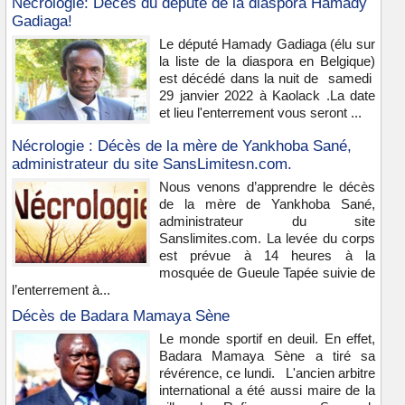
Nécrologie: Décès du député de la diaspora Hamady
Gadiaga!
Le député Hamady Gadiaga (élu sur
la liste de la diaspora en Belgique)
est décédé dans la nuit de samedi
29 janvier 2022 à Kaolack .La date
et lieu l'enterrement vous seront ...
Nécrologie : Décès de la mère de Yankhoba Sané,
administrateur du site SansLimitesn.com.
Nous venons d’apprendre le décès
de la mère de Yankhoba Sané,
administrateur du site
Sanslimites.com. La levée du corps
est prévue à 14 heures à la
mosquée de Gueule Tapée suivie de
l’enterrement à...
Décès de Badara Mamaya Sène
Le monde sportif en deuil. En effet,
Badara Mamaya Sène a tiré sa
révérence, ce lundi. L'ancien arbitre
international a été aussi maire de la