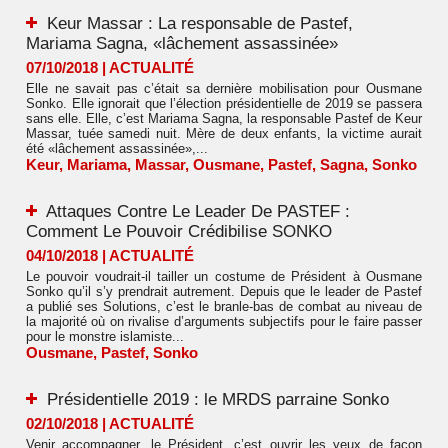
Keur Massar : La responsable de Pastef,
Mariama Sagna, «lâchement assassinée»
07/10/2018
|
ACTUALITÉ
Elle ne savait pas c’était sa dernière mobilisation pour Ousmane
Sonko. Elle ignorait que l’élection présidentielle de 2019 se passera
sans elle. Elle, c’est Mariama Sagna, la responsable Pastef de Keur
Massar, tuée samedi nuit. Mère de deux enfants, la victime aurait
été «lâchement assassinée»,...
Keur
,
Mariama
,
Massar
,
Ousmane
,
Pastef
,
Sagna
,
Sonko
Attaques Contre Le Leader De PASTEF :
Comment Le Pouvoir Crédibilise SONKO
04/10/2018
|
ACTUALITÉ
Le pouvoir voudrait-il tailler un costume de Président à Ousmane
Sonko qu’il s’y prendrait autrement. Depuis que le leader de Pastef
a publié ses Solutions, c’est le branle-bas de combat au niveau de
la majorité où on rivalise d’arguments subjectifs pour le faire passer
pour le monstre islamiste...
Ousmane
,
Pastef
,
Sonko
Présidentielle 2019 : le MRDS parraine Sonko
02/10/2018
|
ACTUALITÉ
Venir accompagner, le Président, c’est ouvrir les yeux de façon