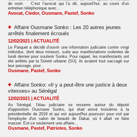
de mort. C’est l’avocat qui l’a dit, aujourd’hui, au cours d’un
entretien téléphonique avec...
Avocat
,
Cledor
,
Ousmane
,
Pastef
,
Sonko
Affaire Ousmane Sonko : Les 20 autres jeunes
arrêtés finalement écroués
12/02/2021
|
ACTUALITÉ
Le Parquet a décidé d’ouvrir une information judiciaire contre vingt
individus, dont deux mineurs, suite aux manifestations violentes de
lundi dernier pour soutenir Sonko. Pour rappel, les manifestants ont
été arrêtés par la Sûreté urbaine (SU), ils avaient tout saccagé sur
leur passage, pour...
Ousmane
,
Pastef
,
Sonko
Affaire Sonko: «Il y a peut-être une justice à deux
vitesses» au Sénégal
12/02/2021
|
ACTUALITÉ
Au Sénégal, l'étau judiciaire se resserre autour du député
d'opposition Ousmane Sonko, qui était arrivé troisième à la
présidentielle de 2019 et qui est aujourd'hui poursuivi pour viol par
l'employée d'un salon de beauté de Dakar, où il allait se faire
masser. Est-ce seulement une affaire...
Ousmane
,
Pastef
,
Patriotes
,
Sonko