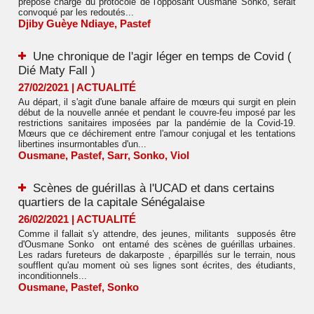
préposé chargé du protocole de l'opposant Ousmane Sonko, serait
convoqué par les redoutés...
Djiby Guèye Ndiaye
,
Pastef
Une chronique de l'agir léger en temps de Covid (
Dié Maty Fall )
27/02/2021
|
ACTUALITÉ
Au départ, il s'agit d'une banale affaire de mœurs qui surgit en plein
début de la nouvelle année et pendant le couvre-feu imposé par les
restrictions sanitaires imposées par la pandémie de la Covid-19.
Mœurs que ce déchirement entre l'amour conjugal et les tentations
libertines insurmontables d'un...
Ousmane
,
Pastef
,
Sarr
,
Sonko
,
Viol
Scènes de guérillas à l'UCAD et dans certains
quartiers de la capitale Sénégalaise
26/02/2021
|
ACTUALITÉ
Comme il fallait s'y attendre, des jeunes, militants supposés être
d'Ousmane Sonko ont entamé des scènes de guérillas urbaines.
Les radars fureteurs de dakarposte , éparpillés sur le terrain, nous
soufflent qu'au moment où ses lignes sont écrites, des étudiants,
inconditionnels...
Ousmane
,
Pastef
,
Sonko