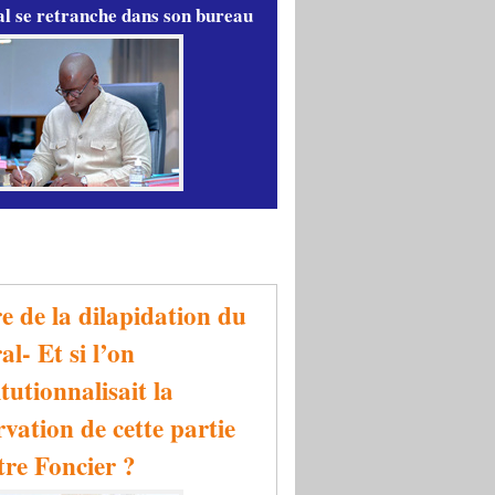
l se retranche dans son bureau
re de la dilapidation du
al- Et si l’on
tutionnalisait la
rvation de cette partie
tre Foncier ?