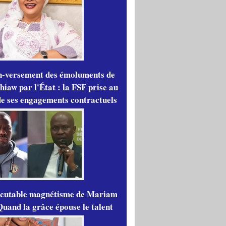
n-versement des émoluments de
iaw par l'État : la FSF prise au
de ses engagements contractuels
scutable magnétisme de Mariam
Quand la grâce épouse le talent