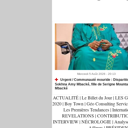
Recommandé Pour Vous
Mercredi 5 Août 2026 - 20:13
Urgent / Communauté mouride : Dispariti
Sokhna Amy Mbacké, fille de Serigne Mount
Mbacké
ACTUALITÉ
|
Le Billet du Jour
|
LES G
2020
|
Boy Town
|
Géo Consulting Servic
Les Premières Tendances
|
Internati
REVELATIONS
|
CONTRIBUTI
INTERVIEW
|
NÉCROLOGIE
|
Analys
Ailleurs
|
PRÉSIDEN