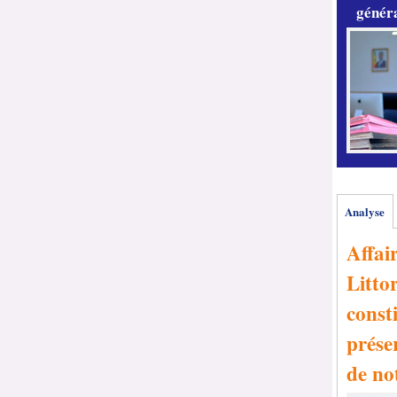
généra
Analyse
Affai
Littor
consti
prése
de no