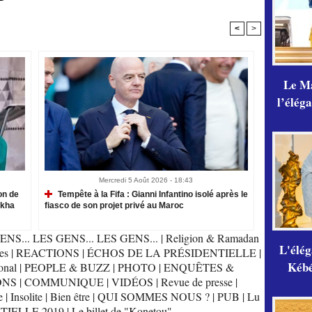
<
>
Le Ma
l’élég
Mercredi 5 Août 2026 - 18:43
on de
Tempête à la Fifa : Gianni Infantino isolé après le
akha
fiasco de son projet privé au Maroc
ENS... LES GENS... LES GENS...
|
Religion & Ramadan
L'élé
es
|
REACTIONS
|
ÉCHOS DE LA PRÉSIDENTIELLE
|
Kébé,
onal
|
PEOPLE & BUZZ
|
PHOTO
|
ENQUÊTES &
ONS
|
COMMUNIQUE
|
VIDÉOS
|
Revue de presse
|
e
|
Insolite
|
Bien être
|
QUI SOMMES NOUS ?
|
PUB
|
Lu
TIELLE 2019
|
Le billet de "Konetou"