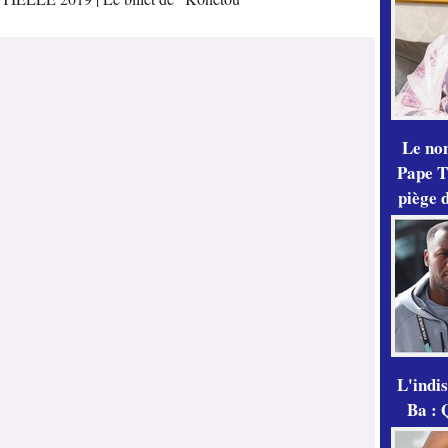
Le no
Pape Th
piège 
L'indi
Ba : 