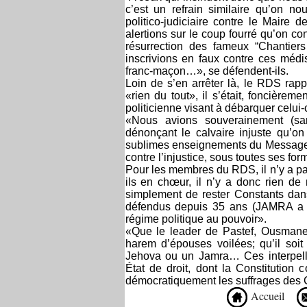
c’est un refrain similaire qu’on n
politico-judiciaire contre le Maire
alertions sur le coup fourré qu’on co
résurrection des fameux “Chantier
inscrivions en faux contre ces mé
franc-maçon…», se défendent-ils.
Loin de s’en arrêter là, le RDS rap
«rien du tout», il s’était, foncièr
politicienne visant à débarquer celui
«Nous avions souverainement (sa
dénonçant le calvaire injuste qu’on
sublimes enseignements du Messager d
contre l’injustice, sous toutes ses form
Pour les membres du RDS, il n’y a pas
ils en chœur, il n’y a donc rien de
simplement de rester Constants dans
défendus depuis 35 ans (JAMRA a ét
régime politique au pouvoir».
«Que le leader de Pastef, Ousmane
harem d’épouses voilées; qu’il so
Jehova ou un Jamra… Ces interpella
État de droit, dont la Constitution c
démocratiquement les suffrages des C
Accueil