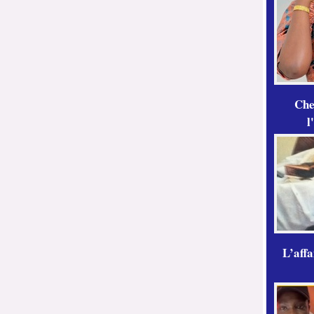
Che
l
L’aff