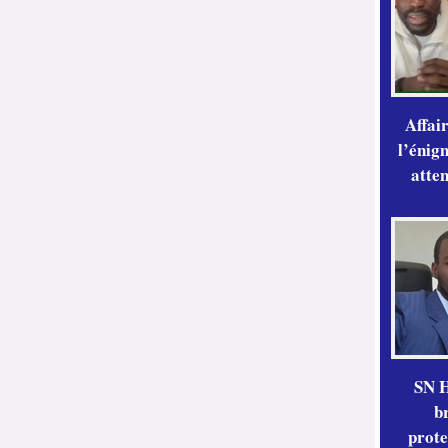
Affai
l’énig
atte
SN H
b
prote