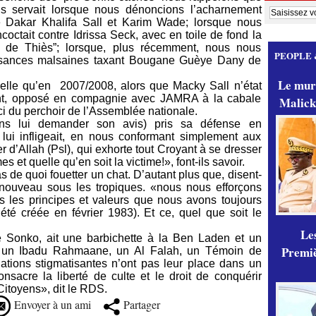
ous servait lorsque nous dénoncions l’acharnement
 de Dakar Khalifa Sall et Karim Wade; lorsque nous
ncoctait contre Idrissa Seck, avec en toile de fond la
s de Thiès”; lorsque, plus récemment, nous nous
PEOPLE 
disances malsaines taxant Bougane Guèye Dany de
Le mur
pelle qu’en 2007/2008, alors que Macky Sall n’état
ement, opposé en compagnie avec JAMRA à la cabale
Malick
-ci du perchoir de l’Assemblée nationale.
ns lui demander son avis) pris sa défense en
 lui infligeait, en nous conformant simplement aux
’Allah (Psl), qui exhorte tout Croyant à se dresser
es et quelle qu’en soit la victime!», font-ils savoir.
 de quoi fouetter un chat. D’autant plus que, disent-
 nouveau sous les tropiques. «nous nous efforçons
 les principes et valeurs que nous avons toujours
é créée en février 1983). Et ce, quel que soit le
Les
 Sonko, ait une barbichette à la Ben Laden et un
Premiè
it un Ibadu Rahmaane, un Al Falah, un Témoin de
tions stigmatisantes n’ont pas leur place dans un
onsacre la liberté de culte et le droit de conquérir
itoyens», dit le RDS.
Envoyer à un ami
Partager