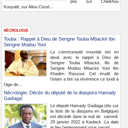
pris sur Cheikhou
Kouyaté, sur Aliou Cissé...
NÉCROLOGIE
Touba : Rappel à Dieu de Serigne Touba Mbacké Ibn
Serigne Modou Yoni
La communauté mouride est en
deuil, avec le rappel à Dieu de
Serigne Touba Mbacké, fils de
Serigne Modou Mbacké Yoni Ibn
Khadim Rassoul. Cet érudit de
l'islam a tiré sa révérence ce lundi à
l'âge de...
Nécrologie: Décès du député de la diaspora Hamady
Gadiaga!
Le député Hamady Gadiaga (élu sur
la liste de la diaspora en Belgique)
est décédé dans la nuit de samedi
29 janvier 2022 à Kaolack .La date
et lieu l'enterrement vous seront ...