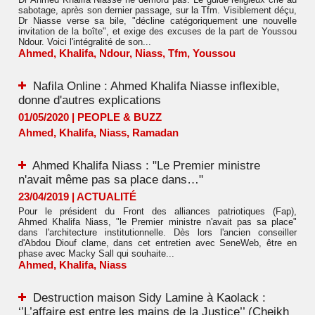
sabotage, après son dernier passage, sur la Tfm. Visiblement déçu,
Dr Niasse verse sa bile, "décline catégoriquement une nouvelle
invitation de la boîte", et exige des excuses de la part de Youssou
Ndour. Voici l'intégralité de son...
Ahmed
,
Khalifa
,
Ndour
,
Niass
,
Tfm
,
Youssou
Nafila Online : Ahmed Khalifa Niasse inflexible,
donne d'autres explications
01/05/2020
|
PEOPLE & BUZZ
Ahmed
,
Khalifa
,
Niass
,
Ramadan
Ahmed Khalifa Niass : "Le Premier ministre
n'avait même pas sa place dans…"
23/04/2019
|
ACTUALITÉ
Pour le président du Front des alliances patriotiques (Fap),
Ahmed Khalifa Niass, "le Premier ministre n'avait pas sa place"
dans l'architecture institutionnelle. Dès lors l'ancien conseiller
d'Abdou Diouf clame, dans cet entretien avec SeneWeb, être en
phase avec Macky Sall qui souhaite...
Ahmed
,
Khalifa
,
Niass
Destruction maison Sidy Lamine à Kaolack :
‘’L’affaire est entre les mains de la Justice’’ (Cheikh