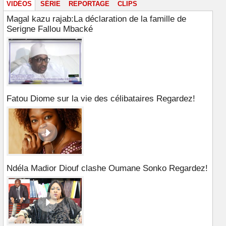
VIDÉOS
SÉRIE
REPORTAGE
CLIPS
Magal kazu rajab:La déclaration de la famille de
Serigne Fallou Mbacké
Fatou Diome sur la vie des célibataires Regardez!
Ndéla Madior Diouf clashe Oumane Sonko Regardez!