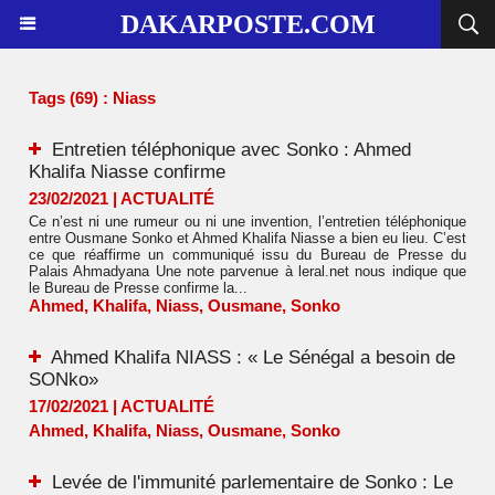
DAKARPOSTE.COM
Tags (69) : Niass
Entretien téléphonique avec Sonko : Ahmed
Khalifa Niasse confirme
23/02/2021
|
ACTUALITÉ
Ce n’est ni une rumeur ou ni une invention, l’entretien téléphonique
entre Ousmane Sonko et Ahmed Khalifa Niasse a bien eu lieu. C’est
ce que réaffirme un communiqué issu du Bureau de Presse du
Palais Ahmadyana Une note parvenue à leral.net nous indique que
le Bureau de Presse confirme la...
Ahmed
,
Khalifa
,
Niass
,
Ousmane
,
Sonko
Ahmed Khalifa NIASS : « Le Sénégal a besoin de
SONko»
17/02/2021
|
ACTUALITÉ
Ahmed
,
Khalifa
,
Niass
,
Ousmane
,
Sonko
Levée de l'immunité parlementaire de Sonko : Le