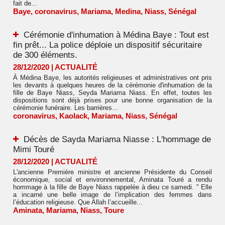
fait de...
Baye
,
coronavirus
,
Mariama
,
Medina
,
Niass
,
Sénégal
Cérémonie d'inhumation à Médina Baye : Tout est
fin prêt... La police déploie un dispositif sécuritaire
de 300 éléments.
28/12/2020
|
ACTUALITÉ
À Médina Baye, les autorités religieuses et administratives ont pris
les devants à quelques heures de la cérémonie d'inhumation de la
fille de Baye Niass, Seyda Mariama Niass. En effet, toutes les
dispositions sont déjà prises pour une bonne organisation de la
cérémonie funéraire. Les barrières...
coronavirus
,
Kaolack
,
Mariama
,
Niass
,
Sénégal
Décès de Sayda Mariama Niasse : L'hommage de
Mimi Touré
28/12/2020
|
ACTUALITÉ
L'ancienne Première ministre et ancienne Présidente du Conseil
économique, social et environnemental, Aminata Touré a rendu
hommage à la fille de Baye Niass rappelée à dieu ce samedi. " Elle
a incarné une belle image de l’implication des femmes dans
l’éducation religieuse. Que Allah l’accueille...
Aminata
,
Mariama
,
Niass
,
Toure