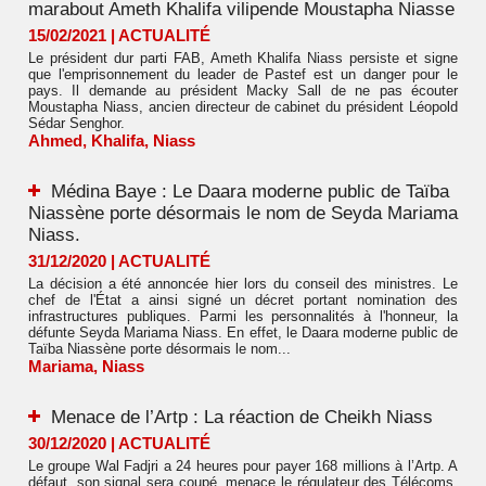
marabout Ameth Khalifa vilipende Moustapha Niasse
15/02/2021
|
ACTUALITÉ
Le président dur parti FAB, Ameth Khalifa Niass persiste et signe
que l'emprisonnement du leader de Pastef est un danger pour le
pays. Il demande au président Macky Sall de ne pas écouter
Moustapha Niass, ancien directeur de cabinet du président Léopold
Sédar Senghor.
Ahmed
,
Khalifa
,
Niass
Médina Baye : Le Daara moderne public de Taïba
Niassène porte désormais le nom de Seyda Mariama
Niass.
31/12/2020
|
ACTUALITÉ
La décision a été annoncée hier lors du conseil des ministres. Le
chef de l'État a ainsi signé un décret portant nomination des
infrastructures publiques. Parmi les personnalités à l'honneur, la
défunte Seyda Mariama Niass. En effet, le Daara moderne public de
Taïba Niassène porte désormais le nom...
Mariama
,
Niass
Menace de l’Artp : La réaction de Cheikh Niass
30/12/2020
|
ACTUALITÉ
Le groupe Wal Fadjri a 24 heures pour payer 168 millions à l’Artp. A
défaut, son signal sera coupé, menace le régulateur des Télécoms.