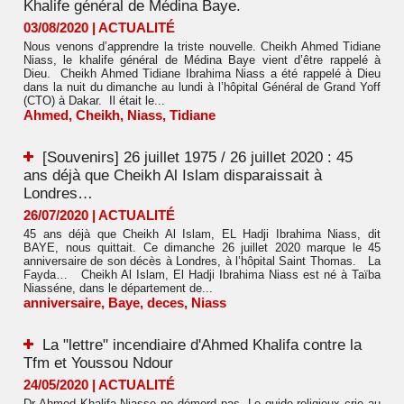
Khalife général de Médina Baye.
03/08/2020
|
ACTUALITÉ
Nous venons d’apprendre la triste nouvelle. Cheikh Ahmed Tidiane
Niass, le khalife général de Médina Baye vient d’être rappelé à
Dieu. Cheikh Ahmed Tidiane Ibrahima Niass a été rappelé à Dieu
dans la nuit du dimanche au lundi à l’hôpital Général de Grand Yoff
(CTO) à Dakar. Il était le...
Ahmed
,
Cheikh
,
Niass
,
Tidiane
[Souvenirs] 26 juillet 1975 / 26 juillet 2020 : 45
ans déjà que Cheikh Al Islam disparaissait à
Londres…
26/07/2020
|
ACTUALITÉ
45 ans déjà que Cheikh Al Islam, EL Hadji Ibrahima Niass, dit
BAYE, nous quittait. Ce dimanche 26 juillet 2020 marque le 45
anniversaire de son décès à Londres, à l’hôpital Saint Thomas. La
Fayda… Cheikh Al Islam, El Hadji Ibrahima Niass est né à Taïba
Niasséne, dans le département de...
anniversaire
,
Baye
,
deces
,
Niass
La "lettre" incendiaire d'Ahmed Khalifa contre la
Tfm et Youssou Ndour
24/05/2020
|
ACTUALITÉ
Dr Ahmed Khalifa Niasse ne démord pas. Le guide religieux crie au