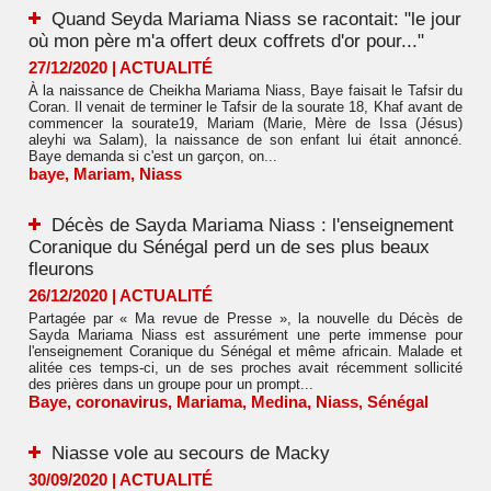
Quand Seyda Mariama Niass se racontait: "le jour
où mon père m'a offert deux coffrets d'or pour..."
27/12/2020
|
ACTUALITÉ
À la naissance de Cheikha Mariama Niass, Baye faisait le Tafsir du
Coran. Il venait de terminer le Tafsir de la sourate 18, Khaf avant de
commencer la sourate19, Mariam (Marie, Mère de Issa (Jésus)
aleyhi wa Salam), la naissance de son enfant lui était annoncé.
Baye demanda si c'est un garçon, on...
baye
,
Mariam
,
Niass
Décès de Sayda Mariama Niass : l'enseignement
Coranique du Sénégal perd un de ses plus beaux
fleurons
26/12/2020
|
ACTUALITÉ
Partagée par « Ma revue de Presse », la nouvelle du Décès de
Sayda Mariama Niass est assurément une perte immense pour
l'enseignement Coranique du Sénégal et même africain. Malade et
alitée ces temps-ci, un de ses proches avait récemment sollicité
des prières dans un groupe pour un prompt...
Baye
,
coronavirus
,
Mariama
,
Medina
,
Niass
,
Sénégal
Niasse vole au secours de Macky
30/09/2020
|
ACTUALITÉ