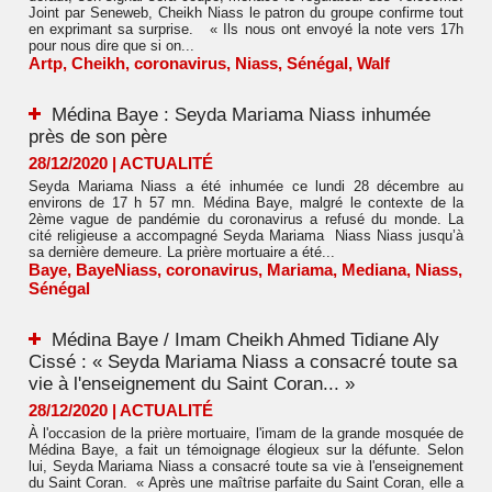
Joint par Seneweb, Cheikh Niass le patron du groupe confirme tout
en exprimant sa surprise. « Ils nous ont envoyé la note vers 17h
pour nous dire que si on...
Artp
,
Cheikh
,
coronavirus
,
Niass
,
Sénégal
,
Walf
Médina Baye : Seyda Mariama Niass inhumée
près de son père
28/12/2020
|
ACTUALITÉ
Seyda Mariama Niass a été inhumée ce lundi 28 décembre au
environs de 17 h 57 mn. Médina Baye, malgré le contexte de la
2ème vague de pandémie du coronavirus a refusé du monde. La
cité religieuse a accompagné Seyda Mariama Niass Niass jusqu’à
sa dernière demeure. La prière mortuaire a été...
Baye
,
BayeNiass
,
coronavirus
,
Mariama
,
Mediana
,
Niass
,
Sénégal
Médina Baye / Imam Cheikh Ahmed Tidiane Aly
Cissé : « Seyda Mariama Niass a consacré toute sa
vie à l'enseignement du Saint Coran... »
28/12/2020
|
ACTUALITÉ
À l'occasion de la prière mortuaire, l'imam de la grande mosquée de
Médina Baye, a fait un témoignage élogieux sur la défunte. Selon
lui, Seyda Mariama Niass a consacré toute sa vie à l'enseignement
du Saint Coran. « Après une maîtrise parfaite du Saint Coran, elle a