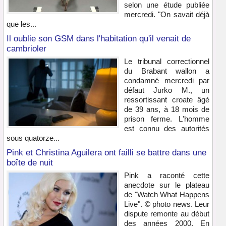
selon une étude publiée
mercredi. "On savait déjà
que les...
Il oublie son GSM dans l'habitation qu'il venait de
cambrioler
Le tribunal correctionnel
du Brabant wallon a
condamné mercredi par
défaut Jurko M., un
ressortissant croate âgé
de 39 ans, à 18 mois de
prison ferme. L'homme
est connu des autorités
sous quatorze...
Pink et Christina Aguilera ont failli se battre dans une
boîte de nuit
Pink a raconté cette
anecdote sur le plateau
de "Watch What Happens
Live". © photo news. Leur
dispute remonte au début
des années 2000. En