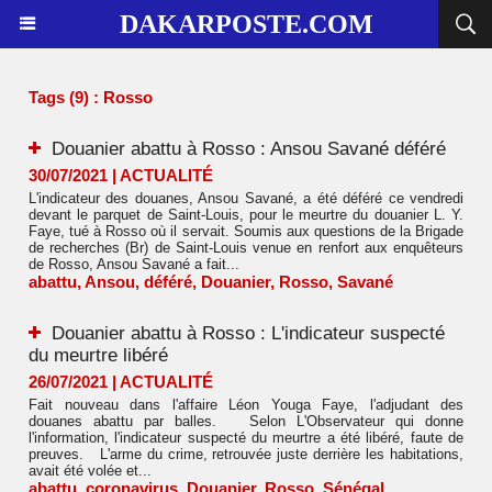
DAKARPOSTE.COM
Tags (9) : Rosso
Douanier abattu à Rosso : Ansou Savané déféré
30/07/2021
|
ACTUALITÉ
L'indicateur des douanes, Ansou Savané, a été déféré ce vendredi
devant le parquet de Saint-Louis, pour le meurtre du douanier L. Y.
Faye, tué à Rosso où il servait. Soumis aux questions de la Brigade
de recherches (Br) de Saint-Louis venue en renfort aux enquêteurs
de Rosso, Ansou Savané a fait...
abattu
,
Ansou
,
déféré
,
Douanier
,
Rosso
,
Savané
Douanier abattu à Rosso : L'indicateur suspecté
du meurtre libéré
26/07/2021
|
ACTUALITÉ
Fait nouveau dans l'affaire Léon Youga Faye, l'adjudant des
douanes abattu par balles. Selon L'Observateur qui donne
l'information, l'indicateur suspecté du meurtre a été libéré, faute de
preuves. L'arme du crime, retrouvée juste derrière les habitations,
avait été volée et...
abattu
,
coronavirus
,
Douanier
,
Rosso
,
Sénégal