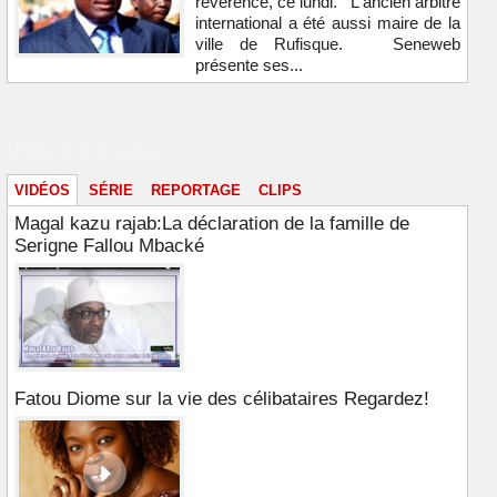
révérence, ce lundi. L'ancien arbitre
international a été aussi maire de la
ville de Rufisque. Seneweb
présente ses...
Vidéos & images
VIDÉOS
SÉRIE
REPORTAGE
CLIPS
Magal kazu rajab:La déclaration de la famille de
Serigne Fallou Mbacké
Fatou Diome sur la vie des célibataires Regardez!