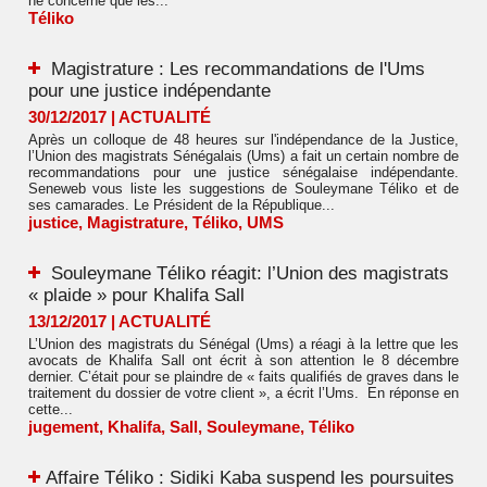
ne concerne que les...
Téliko
Magistrature : Les recommandations de l'Ums
pour une justice indépendante
30/12/2017
|
ACTUALITÉ
Après un colloque de 48 heures sur l'indépendance de la Justice,
l’Union des magistrats Sénégalais (Ums) a fait un certain nombre de
recommandations pour une justice sénégalaise indépendante.
Seneweb vous liste les suggestions de Souleymane Téliko et de
ses camarades. Le Président de la République...
justice
,
Magistrature
,
Téliko
,
UMS
Souleymane Téliko réagit: l’Union des magistrats
« plaide » pour Khalifa Sall
13/12/2017
|
ACTUALITÉ
L’Union des magistrats du Sénégal (Ums) a réagi à la lettre que les
avocats de Khalifa Sall ont écrit à son attention le 8 décembre
dernier. C’était pour se plaindre de « faits qualifiés de graves dans le
traitement du dossier de votre client », a écrit l’Ums. En réponse en
cette...
jugement
,
Khalifa
,
Sall
,
Souleymane
,
Téliko
​Affaire Téliko : Sidiki Kaba suspend les poursuites