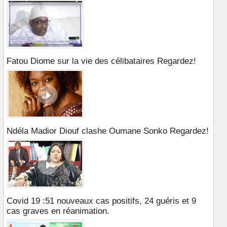
Fatou Diome sur la vie des célibataires Regardez!
Ndéla Madior Diouf clashe Oumane Sonko Regardez!
Covid 19 :51 nouveaux cas positifs, 24 guéris et 9
cas graves en réanimation.