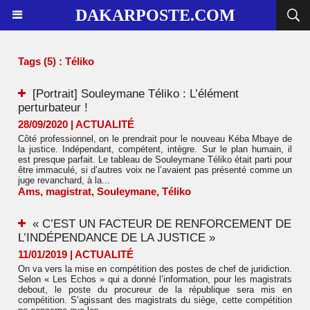
DAKARPOSTE.COM
Tags (5) : Téliko
[Portrait] Souleymane Téliko : L’élément
perturbateur !
28/09/2020
|
ACTUALITÉ
Côté professionnel, on le prendrait pour le nouveau Kéba Mbaye de
la justice. Indépendant, compétent, intègre. Sur le plan humain, il
est presque parfait. Le tableau de Souleymane Téliko était parti pour
être immaculé, si d’autres voix ne l’avaient pas présenté comme un
juge revanchard, à la...
Ams
,
magistrat
,
Souleymane
,
Téliko
« C’EST UN FACTEUR DE RENFORCEMENT DE
L’INDÉPENDANCE DE LA JUSTICE »
11/01/2019
|
ACTUALITÉ
On va vers la mise en compétition des postes de chef de juridiction.
Selon « Les Echos » qui a donné l’information, pour les magistrats
debout, le poste du procureur de la république sera mis en
compétition. S’agissant des magistrats du siège, cette compétition