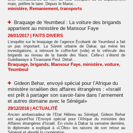
mais, préfère le taire. Depuis le Maroc...
ministère
,
Remaniement
,
transports
Braquage de Yeumbeul : La voiture des brigands
appartient au ministère de Mansour Faye
26/01/2017
|
FAITS DIVERS
L’enquête sur le braquage de l’agence Ecobank de Yeumbeul a fait
un pas important. La Sûreté urbaine de Dakar, qui mène les
investigations, a retrouvé le coffre-fort (vide) et le véhicule des
brigands au niveau de la bande des filaos. Celle-ci s’étend de
Guédiawaye à Tivaouane Peul. Détail...
Braquage
,
brigands
,
Mansour Faye
,
ministère
,
voiture
,
Yeumbeul
Gideon Behar, envoyé spécial pour l’Afrique du
ministère israélien des affaires étrangères : «Israël
est prêt à partager son savoir-faire dans l’armement
et autres domaine avec le Sénégal»
29/12/2016
|
ACTUALITÉ
Ancien ambassadeur de l’Etat Hébreu au Sénégal, Gideon Behar
est aujourd’hui l’Envoyé spécial pour l’Afrique du ministère des
Affaires étrangères d’Israël. En visite à Dakar la semaine dernière,
le diplomate a expliqué à «L’Obs» les raisons de son retour au
Sénégal et abordé la coopération...