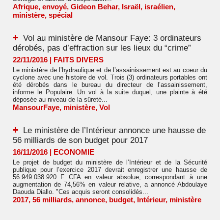
Afrique
,
envoyé
,
Gideon Behar
,
Israël
,
israélien
,
ministère
,
spécial
Vol au ministère de Mansour Faye: 3 ordinateurs
dérobés, pas d’effraction sur les lieux du “crime”
22/11/2016
|
FAITS DIVERS
Le ministère de l’hydraulique et de l’assainissement est au coeur du
cyclone avec une histoire de vol. Trois (3) ordinateurs portables ont
été dérobés dans le bureau du directeur de l’assainissement,
informe le Populaire. Un vol à la suite duquel, une plainte à été
déposée au niveau de la sûreté...
MansourFaye
,
ministère
,
Vol
Le ministère de l’Intérieur annonce une hausse de
56 milliards de son budget pour 2017
16/11/2016
|
ECONOMIE
Le projet de budget du ministère de l’Intérieur et de la Sécurité
publique pour l’exercice 2017 devrait enregistrer une hausse de
56.949.038.920 F CFA en valeur absolue, correspondant à une
augmentation de 74,56% en valeur relative, a annoncé Abdoulaye
Daouda Diallo. "Ces acquis seront consolidés...
2017
,
56 milliards
,
annonce
,
budget
,
Intérieur
,
ministère