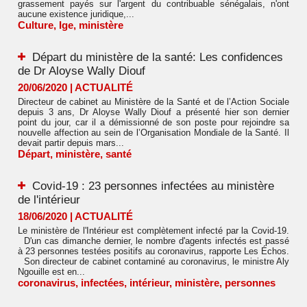
grassement payés sur l'argent du contribuable sénégalais, n'ont
aucune existence juridique,...
Culture
,
Ige
,
ministère
Départ du ministère de la santé: Les confidences
de Dr Aloyse Wally Diouf
20/06/2020
|
ACTUALITÉ
Directeur de cabinet au Ministère de la Santé et de l’Action Sociale
depuis 3 ans, Dr Aloyse Wally Diouf a présenté hier son dernier
point du jour, car il a démissionné de son poste pour rejoindre sa
nouvelle affection au sein de l’Organisation Mondiale de la Santé. Il
devait partir depuis mars...
Départ
,
ministère
,
santé
Covid-19 : 23 personnes infectées au ministère
de l'intérieur
18/06/2020
|
ACTUALITÉ
Le ministère de l'Intérieur est complètement infecté par la Covid-19.
D'un cas dimanche dernier, le nombre d'agents infectés est passé
à 23 personnes testées positifs au coronavirus, rapporte Les Échos.
Son directeur de cabinet contaminé au coronavirus, le ministre Aly
Ngouille est en...
coronavirus
,
infectées
,
intérieur
,
ministère
,
personnes