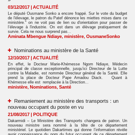
03/12/2017
|
ACTUALITÉ
Le député Ousmane Sonko a encore frappé. Sur le vote du budget
de l'élevage, le patron du Patef dénonce les miettes mises dans ce
ministère." on ne voit pas de lien ou d'orientation pour passer de
l’élevage à l'industrie. On est dans un élèvage pratiquement de
survie. Cela ne nous surprend pas...
Aminata Mbengue Ndiaye
,
ministère
,
OusmaneSonko
Nominations au ministère de la Santé
12/10/2017
|
ACTUALITÉ
En effet, le Docteur Marie-Khémesse Ngom Ndiaye, Médecin
principal de classe exceptionnelle, jusqu’ici Directeur de la Lutte
contre la Maladie, est nommée Directeur général de la Santé. Elle
prend la place de Docteur Pape Amadou Diack. Quant à
Khémesse elle est remplacée à la Direction...
ministère
,
Nominations
,
Santé
Remaniement au ministère des transports : un
nouveau occupant du poste en vu
21/08/2017
|
POLITIQUE
Dakarmidi – Le Ministère des Transports changera de patron. Un
nouveau ministre sera nommé à la tête de ce département
ministériel. Le quotidien Dakartimes qui donne l’information révèle
avoir connaissance du nom du futur occupant de ce département