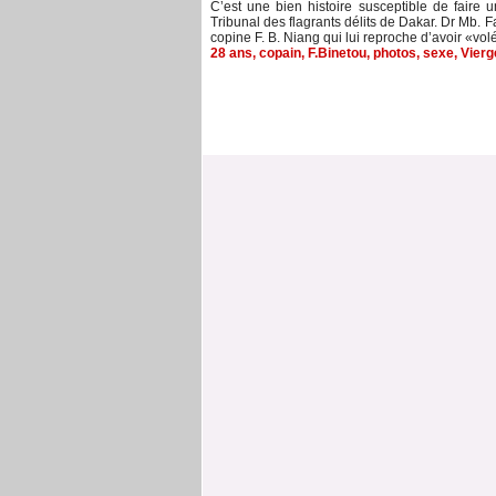
C’est une bien histoire susceptible de faire 
Tribunal des flagrants délits de Dakar. Dr Mb. Fa
copine F. B. Niang qui lui reproche d’avoir «volé»
28 ans
,
copain
,
F.Binetou
,
photos
,
sexe
,
Vierg