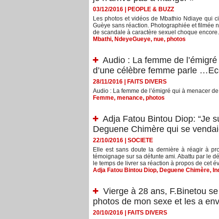
03/12/2016
|
PEOPLE & BUZZ
Les photos et vidéos de Mbathio Ndiaye qui ci
Guèye sans réaction. Photographiée et filmée nu
de scandale à caractère sexuel choque encore. J
Mbathi
,
NdeyeGueye
,
nue
,
photos
Audio : La femme de l’émigré
d’une célèbre femme parle …Ec
28/11/2016
|
FAITS DIVERS
Audio : La femme de l’émigré qui à menacer d
Femme
,
menance
,
photos
Adja Fatou Bintou Diop: “Je su
Deguene Chimère qui se vendai
22/10/2016
|
SOCIETE
Elle est sans doute la dernière à réagir à pr
témoignage sur sa défunte ami. Abattu par le dé
le temps de livrer sa réaction à propos de cet 
Adja Fatou Bintou Diop
,
Deguene Chimère
,
In
Vierge à 28 ans, F.Binetou se f
photos de mon sexe et les a e
20/10/2016
|
FAITS DIVERS