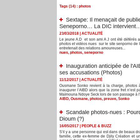
Tags (14) : photos
Sextape: Il menaçait de publi
Seneporno… La DIC intervient
23/03/2018
|
ACTUALITÉ
Le jeune A.D et son ami A J ont été déférés 
photos et vidéos nues sur le site senporno de la 
entretenait des relations amoureuses...
nues
,
photos
,
seneporno
Inauguration anticipée de l'
ses accusations (Photos)
11/12/2017
|
ACTUALITÉ
Ousmane Sonko revient à la charge, photos 
inaugurer l’AIBD alors que la zone fret n’est p
Maïmouna Ndoye Seck lors de son passage à l’A
AIBD
,
Ousmane
,
photos
,
preuve
,
Sonko
Scandale photos-nues : Pour
Dioum (?)
16/05/2017
|
PEOPLE & BUZZ
S’il y a une personne qui est dans de beaux d
famille, cette ex-femme de Djily Création et 