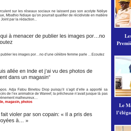
rculent sur les réseaux sociaux ne laissent pas son acolyte Ndèye
e, Mbathio Ndiaye qu’on pourrait qualifier de récidiviste en matière
oint par la rédaction...
Les
 qui à menacer de publier les images por…no
outez
Premiè
e publier les images por…no d’une célèbre femme parle …Ecoutez
is allée en Inde et j’ai vu des photos de
ent dans un magasin”
opos. Adja Fatou Binetou Diop puisqu’il s’agit d’elle a apporté sa
cès de l’ex animatrce de Wareef, la prêcheuse n’avait jusque là pas
événement malheureux....
de
,
magasin
,
photos
Le Ma
l’élég
ait violer par son copain: « Il a pris des
nvoyées à… »