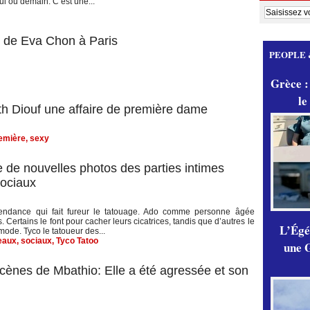
ui ou demain. C’est une...
y de Eva Chon à Paris
PEOPLE 
Grèce :
le
th Diouf une affaire de première dame
emière
,
sexy
le de nouvelles photos des parties intimes
sociaux
endance qui fait fureur le tatouage. Ado comme personne âgée
 Certains le font pour cacher leurs cicatrices, tandis que d’autres le
L’Égér
 mode. Tyco le tatoueur des...
eaux
,
sociaux
,
Tyco Tatoo
une G
cènes de Mbathio: Elle a été agressée et son