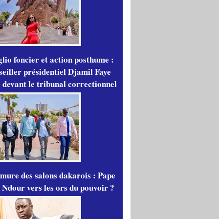
lio foncier et action posthume :
seiller présidentiel Djamil Faye
 devant le tribunal correctionnel
mure des salons dakarois : Pape
 Ndour vers les ors du pouvoir ?