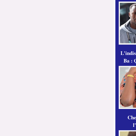
L'indi
Ba : 
Che
l