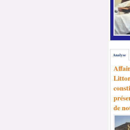
Analyse
Affai
Littor
consti
prése
de no