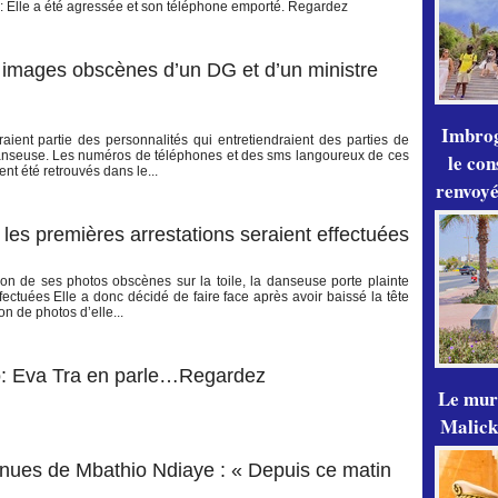
: Elle a été agressée et son téléphone emporté. Regardez
 images obscènes d’un DG et d’un ministre
Imbrog
aient partie des personnalités qui entretiendraient des parties de
 danseuse. Les numéros de téléphones et des sms langoureux de ces
le con
nt été retrouvés dans le...
renvoyé
 premières arrestations seraient effectuées
 de ses photos obscènes sur la toile, la danseuse porte plainte
ffectuées Elle a donc décidé de faire face après avoir baissé la tête
n de photos d’elle...
o: Eva Tra en parle…Regardez
Le mur
Malick
nues de Mbathio Ndiaye : « Depuis ce matin