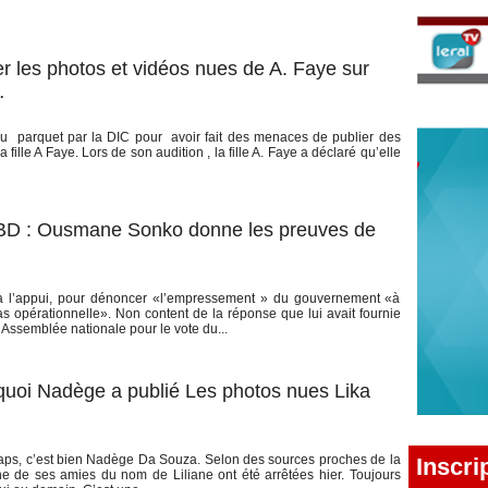
er les photos et vidéos nues de A. Faye sur
…
au parquet par la DIC pour avoir fait des menaces de publier des
fille A Faye. Lors de son audition , la fille A. Faye a déclaré qu’elle
AIBD : Ousmane Sonko donne les preuves de
à l’appui, pour dénoncer «l’empressement » du gouvernement «à
as opérationnelle». Non content de la réponse que lui avait fournie
ssemblée nationale pour le vote du...
quoi Nadège a publié Les photos nues Lika
raps, c’est bien Nadège Da Souza. Selon des sources proches de la
Inscri
une de ses amies du nom de Liliane ont été arrêtées hier. Toujours