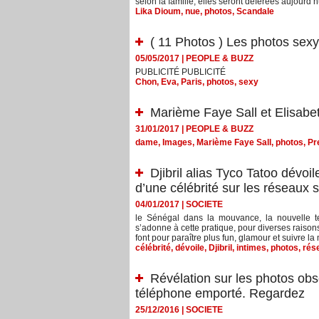
selon la famille, elles seront déférées aujourd’h
Lika Dioum
,
nue
,
photos
,
Scandale
( 11 Photos ) Les photos sex
05/05/2017
|
PEOPLE & BUZZ
PUBLICITÉ PUBLICITÉ
Chon
,
Eva
,
Paris
,
photos
,
sexy
Marième Faye Sall et Elisabe
31/01/2017
|
PEOPLE & BUZZ
dame
,
Images
,
Marième Faye Sall
,
photos
,
Pr
Djibril alias Tyco Tatoo dévoi
d’une célébrité sur les réseaux 
04/01/2017
|
SOCIETE
le Sénégal dans la mouvance, la nouvelle t
s’adonne à cette pratique, pour diverses raisons.
font pour paraître plus fun, glamour et suivre la
célébrité
,
dévoile
,
Djibril
,
intimes
,
photos
,
rés
Révélation sur les photos obs
téléphone emporté. Regardez
25/12/2016
|
SOCIETE