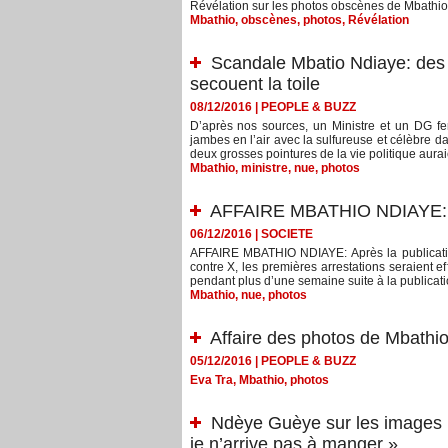
Révélation sur les photos obscènes de Mbathio
Mbathio
,
obscènes
,
photos
,
Révélation
Scandale Mbatio Ndiaye: des
secouent la toile
08/12/2016
|
PEOPLE & BUZZ
D’après nos sources, un Ministre et un DG fer
jambes en l’air avec la sulfureuse et célèbre
deux grosses pointures de la vie politique auraie
Mbathio
,
ministre
,
nue
,
photos
AFFAIRE MBATHIO NDIAYE: les
06/12/2016
|
SOCIETE
AFFAIRE MBATHIO NDIAYE: Après la publication
contre X, les premières arrestations seraient e
pendant plus d’une semaine suite à la publicatio
Mbathio
,
nue
,
photos
Affaire des photos de Mbathi
05/12/2016
|
PEOPLE & BUZZ
Eva Tra
,
Mbathio
,
photos
Ndèye Guèye sur les images 
je n’arrive pas à manger »