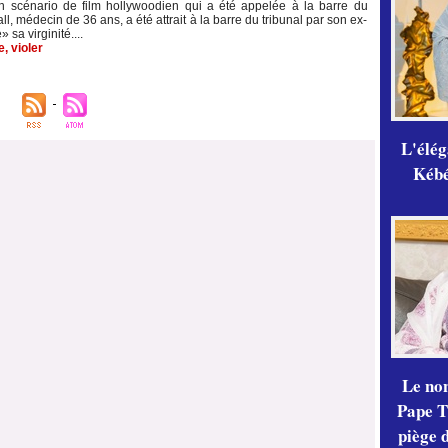
un scénario de film hollywoodien qui a été appelée à la barre du
ll, médecin de 36 ans, a été attrait à la barre du tribunal par son ex-
 sa virginité....
e
,
violer
L'élé
Kébé,
Le no
Pape Th
piège 