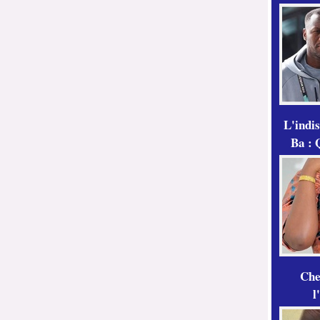
L'indi
Ba : 
Che
l