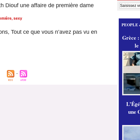
th Diouf une affaire de première dame
emière
,
sexy
PEOPLE 
ns, Tout ce que vous n’avez pas vu en
Grèce :
le
L’Égér
une G