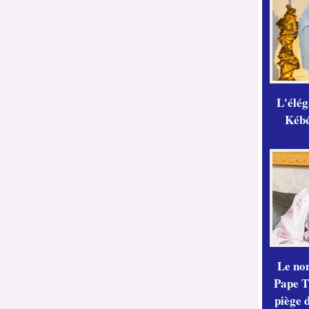
L'élé
Kébé,
Le no
Pape Th
piège 