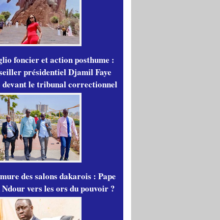
lio foncier et action posthume :
seiller présidentiel Djamil Faye
 devant le tribunal correctionnel
mure des salons dakarois : Pape
 Ndour vers les ors du pouvoir ?