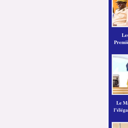
Les
Premiè
Le Ma
l’élég