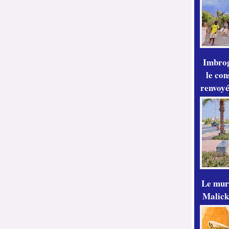
Imbrog
le con
renvoyé
Le mur
Malick