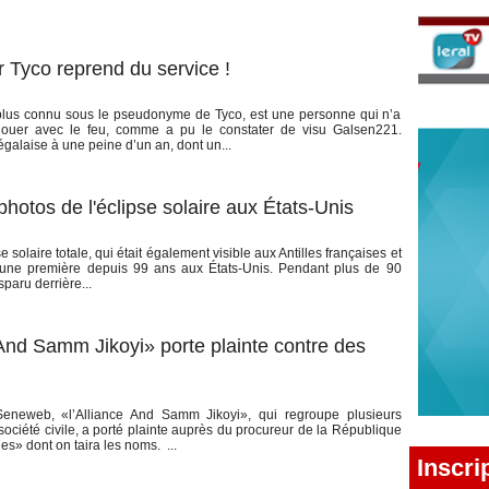
 Tyco reprend du service !
 plus connu sous le pseudonyme de Tyco, est une personne qui n’a
jouer avec le feu, comme a pu le constater de visu Galsen221.
alaise à une peine d’un an, dont un...
otos de l'éclipse solaire aux États-Unis
e solaire totale, qui était également visible aux Antilles françaises et
t une première depuis 99 ans aux États-Unis. Pendant plus de 90
paru derrière...
And Samm Jikoyi» porte plainte contre des
neweb, «l’Alliance And Samm Jikoyi», qui regroupe plusieurs
 société civile, a porté plainte auprès du procureur de la République
s» dont on taira les noms. ...
Inscri