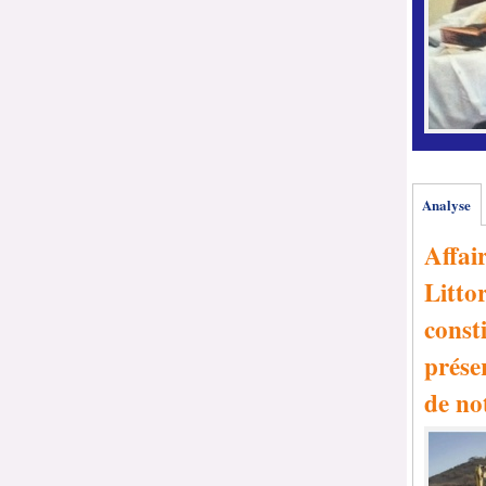
Analyse
Affai
Littor
consti
prése
de no