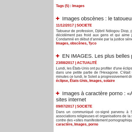
Tags (5) : Images
Images obscènes : le tatoueur
11/12/2017
|
SOCIETE
Tatoueur de profession, Djibril Ndiogou Diop,
décidément pas froid aux gens et qui aime 
Condamné en début d’année par la justice sénég
Images
,
obscènes
,
Tyco
EN IMAGES. Les plus belles ph
23/08/2017
|
ACTUALITÉ
Lundi, les États-Unis ont pu profiter d'une éclips
dans une petite partie de l'Hexagone. C'étai
minutes ce lundi, le Soleil a progressivement dis
éclipse
,
États-Unis
,
Images
,
solaire
Images à caractère porno : «
sites internet
09/07/2017
|
SOCIETE
Dans un communiqué co-signé parvenu à Se
associations religieuses et organisations de la
contre des «sites manifestement pornographique
caractère
,
Images
,
porno