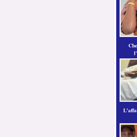
Che
l
L’aff