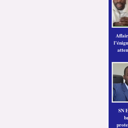
Affai
l’énig
atte
SN H
b
prote