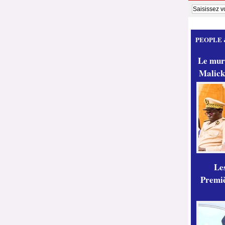
PEOPLE 
Le mur
Malick
Les
Premiè