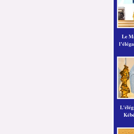
Le Ma
l’élég
L'élé
Kébé,