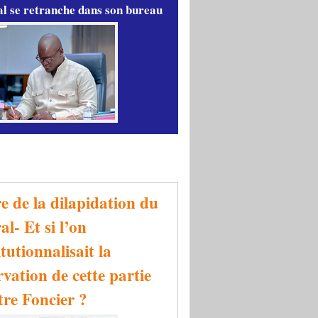
l se retranche dans son bureau
re de la dilapidation du
al- Et si l’on
tutionnalisait la
rvation de cette partie
tre Foncier ?