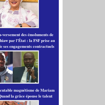
n-versement des émoluments de
iaw par l'État : la FSF prise au
de ses engagements contractuels
scutable magnétisme de Mariam
Quand la grâce épouse le talent