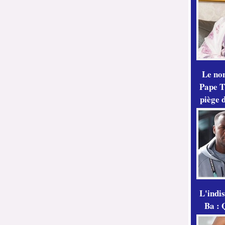
Le no
Pape Th
piège 
L'indi
Ba : 