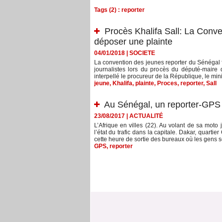
Tags (2) : reporter
Procès Khalifa Sall: La Conv
déposer une plainte
04/01/2018
|
SOCIETE
La convention des jeunes reporter du Sénégal fu
journalistes lors du procès du député-maire
interpellé le procureur de la République, le minist
jeune
,
Khalifa
,
plainte
,
Proces
,
reporter
,
Sall
Au Sénégal, un reporter-GPS 
23/08/2017
|
ACTUALITÉ
L’Afrique en villes (22). Au volant de sa moto 
l’état du trafic dans la capitale. Dakar, quarti
cette heure de sortie des bureaux où les gens s
GPS
,
reporter