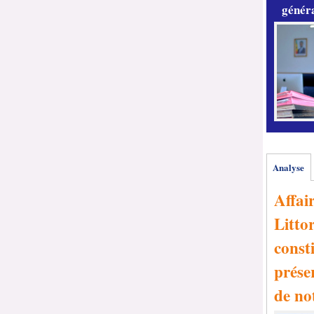
généra
Analyse
Affai
Littor
consti
prése
de no