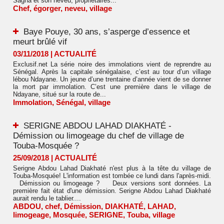
Sagna et son neveu, propriétaires...
Chef
,
égorger
,
neveu
,
village
Baye Pouye, 30 ans, s’asperge d’essence et
meurt brûlé vif
03/11/2018
|
ACTUALITÉ
Exclusif.net La série noire des immolations vient de reprendre au
Sénégal. Après la capitale sénégalaise, c’est au tour d’un village
lébou Ndayane. Un jeune d’une trentaine d’année vient de se donner
la mort par immolation. C’est une première dans le village de
Ndayane, situé sur la route de...
Immolation
,
Sénégal
,
village
SERIGNE ABDOU LAHAD DIAKHATÉ -
Démission ou limogeage du chef de village de
Touba-Mosquée ?
25/09/2018
|
ACTUALITÉ
Serigne Abdou Lahad Diakhaté n'est plus à la tête du village de
Touba-Mosquée! L'information est tombée ce lundi dans l'après-midi.
Démission ou limogeage ? Deux versions sont données. La
première fait état d'une démission. Serigne Abdou Lahad Diakhaté
aurait rendu le tablier....
ABDOU
,
chef
,
Démission
,
DIAKHATÉ
,
LAHAD
,
limogeage
,
Mosquée
,
SERIGNE
,
Touba
,
village