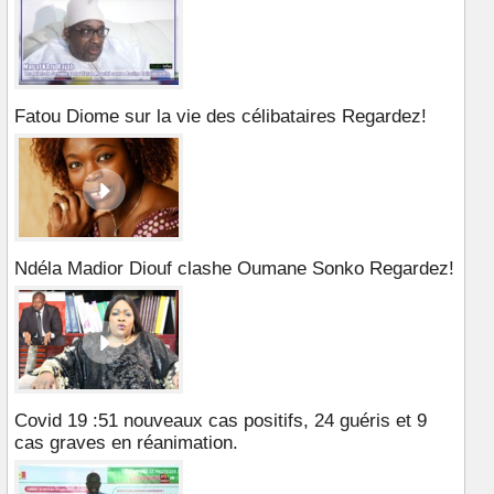
Fatou Diome sur la vie des célibataires Regardez!
Ndéla Madior Diouf clashe Oumane Sonko Regardez!
Covid 19 :51 nouveaux cas positifs, 24 guéris et 9
cas graves en réanimation.