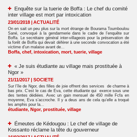
Enquête sur la tuerie de Boffa : Le chef du comité
inter village est mort par intoxication
23/01/2018
|
ACTUALITÉ
On en sait un peu plus sur la mort étrange de Bourama Toumboulou
Sané, convoqué à la gendarmerie dans le cadre de l’enquête sur
Boffa. Le secrétaire général inter-villageois pour la préservation de
la forêt de Boffa qui devait déférer à une seconde convocation a été
victime d’un malaise avant de...
Boffa
,
chef
,
intoxication
,
mort
,
tuerie
,
village
« Je suis étudiante au village mais prostituée à
Ngor »
21/11/2017
|
SOCIETE
Sur l’île de Ngor, des filles de joie offrent des services de charme à
bas prix. C’est le cas de Eva, cette étudiante qui exerce sous une
des tentes dédiées. Avec un gain mensuel de 450 mille Fcfa en
moyenne, Eva s’accroche. Il y a deus ans de cela qu’elle a troqué
les amphis pour la...
étudiante
,
Ngor
,
prostituée
,
village
Émeutes de Kédougou : Le chef de village de
Kossanto réclame la tête du gouverneur