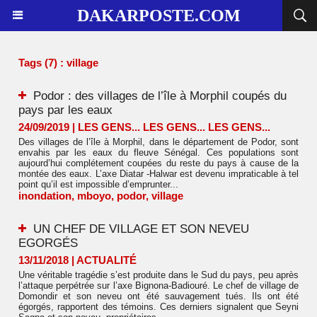
DAKARPOSTE.COM
Tags (7) : village
Podor : des villages de l’île à Morphil coupés du
pays par les eaux
24/09/2019
|
LES GENS... LES GENS... LES GENS...
Des villages de l’île à Morphil, dans le département de Podor, sont
envahis par les eaux du fleuve Sénégal. Ces populations sont
aujourd’hui complétement coupées du reste du pays à cause de la
montée des eaux. L’axe Diatar -Halwar est devenu impraticable à tel
point qu’il est impossible d’emprunter...
inondation
,
mboyo
,
podor
,
village
UN CHEF DE VILLAGE ET SON NEVEU
EGORGÉS
13/11/2018
|
ACTUALITÉ
Une véritable tragédie s’est produite dans le Sud du pays, peu après
l’attaque perpétrée sur l’axe Bignona-Badiouré. Le chef de village de
Domondir et son neveu ont été sauvagement tués. Ils ont été
égorgés, rapportent des témoins. Ces derniers signalent que Seyni