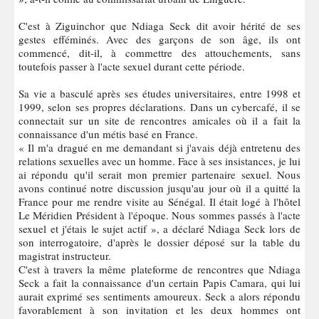
C'est à Ziguinchor que Ndiaga Seck dit avoir hérité de ses
gestes efféminés. Avec des garçons de son âge, ils ont
commencé, dit-il, à commettre des attouchements, sans
toutefois passer à l'acte sexuel durant cette période.
Sa vie a basculé après ses études universitaires, entre 1998 et
1999, selon ses propres déclarations. Dans un cybercafé, il se
connectait sur un site de rencontres amicales où il a fait la
connaissance d'un métis basé en France.
« Il m'a dragué en me demandant si j'avais déjà entretenu des
relations sexuelles avec un homme. Face à ses insistances, je lui
ai répondu qu'il serait mon premier partenaire sexuel. Nous
avons continué notre discussion jusqu'au jour où il a quitté la
France pour me rendre visite au Sénégal. Il était logé à l'hôtel
Le Méridien Président à l'époque. Nous sommes passés à l'acte
sexuel et j'étais le sujet actif », a déclaré Ndiaga Seck lors de
son interrogatoire, d'après le dossier déposé sur la table du
magistrat instructeur.
C'est à travers la même plateforme de rencontres que Ndiaga
Seck a fait la connaissance d'un certain Papis Camara, qui lui
aurait exprimé ses sentiments amoureux. Seck a alors répondu
favorablement à son invitation et les deux hommes ont