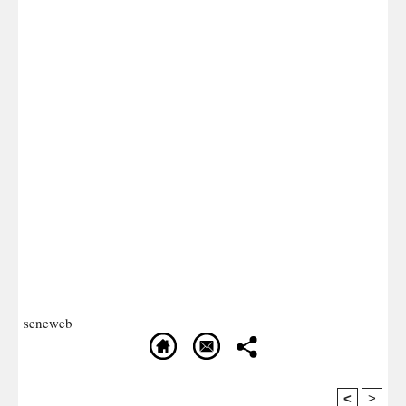
seneweb
<
>
Recommandé Pour Vous