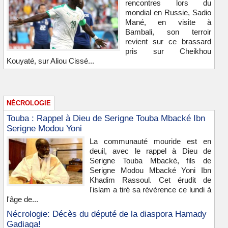
rencontres lors du
mondial en Russie, Sadio
Mané, en visite à
Bambali, son terroir
revient sur ce brassard
pris sur Cheikhou
Kouyaté, sur Aliou Cissé...
NÉCROLOGIE
Touba : Rappel à Dieu de Serigne Touba Mbacké Ibn
Serigne Modou Yoni
La communauté mouride est en
deuil, avec le rappel à Dieu de
Serigne Touba Mbacké, fils de
Serigne Modou Mbacké Yoni Ibn
Khadim Rassoul. Cet érudit de
l'islam a tiré sa révérence ce lundi à
l'âge de...
Nécrologie: Décès du député de la diaspora Hamady
Gadiaga!