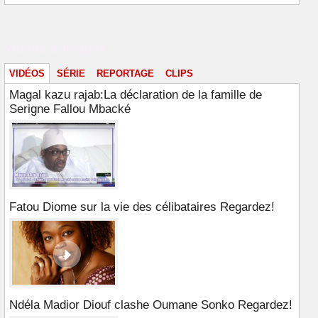
Vidéos & images
VIDÉOS
SÉRIE
REPORTAGE
CLIPS
Magal kazu rajab:La déclaration de la famille de
Serigne Fallou Mbacké
Fatou Diome sur la vie des célibataires Regardez!
Ndéla Madior Diouf clashe Oumane Sonko Regardez!