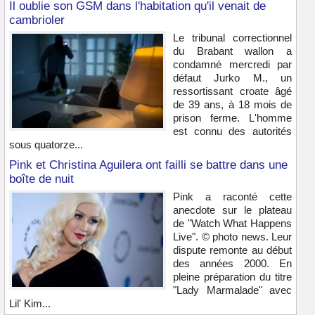
Il oublie son GSM dans l'habitation qu'il venait de
cambrioler
Le tribunal correctionnel
du Brabant wallon a
condamné mercredi par
défaut Jurko M., un
ressortissant croate âgé
de 39 ans, à 18 mois de
prison ferme. L'homme
est connu des autorités
sous quatorze...
Pink et Christina Aguilera ont failli se battre dans une
boîte de nuit
Pink a raconté cette
anecdote sur le plateau
de "Watch What Happens
Live". © photo news. Leur
dispute remonte au début
des années 2000. En
pleine préparation du titre
"Lady Marmalade" avec
Lil' Kim...