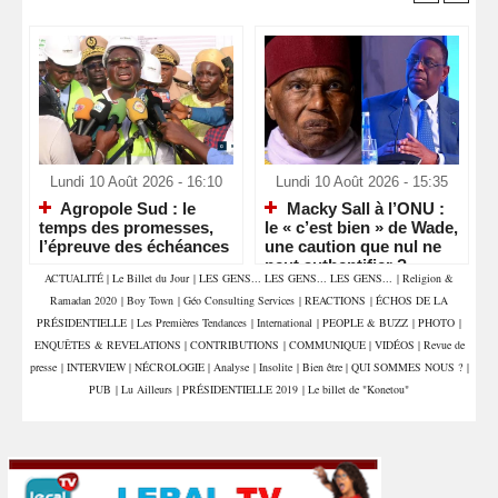
Lundi 10 Août 2026 - 16:10
Lundi 10 Août 2026 - 15:35
Agropole Sud : le
Macky Sall à l’ONU :
temps des promesses,
le « c’est bien » de Wade,
l’épreuve des échéances
une caution que nul ne
peut authentifier ?
ACTUALITÉ
|
Le Billet du Jour
|
LES GENS... LES GENS... LES GENS...
|
Religion &
Ramadan 2020
|
Boy Town
|
Géo Consulting Services
|
REACTIONS
|
ÉCHOS DE LA
PRÉSIDENTIELLE
|
Les Premières Tendances
|
International
|
PEOPLE & BUZZ
|
PHOTO
|
ENQUÊTES & REVELATIONS
|
CONTRIBUTIONS
|
COMMUNIQUE
|
VIDÉOS
|
Revue de
presse
|
INTERVIEW
|
NÉCROLOGIE
|
Analyse
|
Insolite
|
Bien être
|
QUI SOMMES NOUS ?
|
PUB
|
Lu Ailleurs
|
PRÉSIDENTIELLE 2019
|
Le billet de "Konetou"